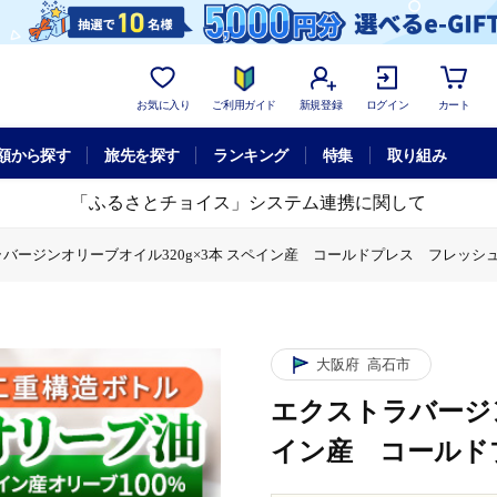
お気に入り
ご利用ガイド
新規登録
ログイン
カート
額から探す
旅先を探す
ランキング
特集
取り組み
「ふるさとチョイス」システム連携に関して
バージンオリーブオイル320g×3本 スペイン産 コールドプレス フレッシ
0g×3本 スペイン産 コールドプレス フレッシュキープボトル
バージンオリーブオイル320g×3本 スペイン産 コールドプレス フレッシ
大阪府
高石市
エクストラバージン
イン産 コールド