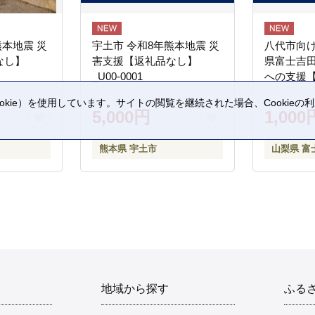
熊本地震 災
宇土市 令和8年熊本地震 災
八代市向け
なし】
害支援【返礼品なし】
県富士吉
_U00-0001
への支援
kie）を使用しています。サイトの閲覧を継続された場合、Cookie
5,000円
1,000
。
熊本県 宇土市
山梨県 富
地域から探す
ふる