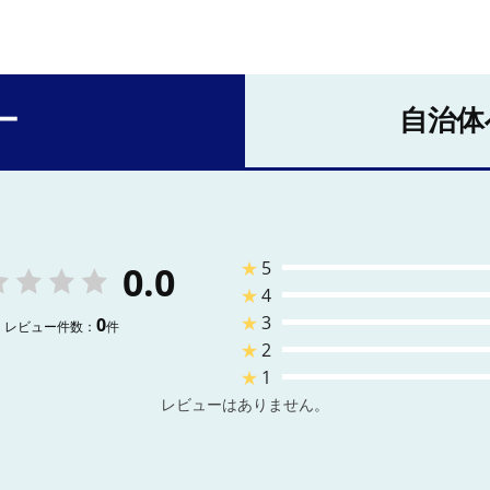
ー
自治体
★
5
0.0
★
4
★
3
0
レビュー件数：
件
★
2
★
1
レビューはありません。