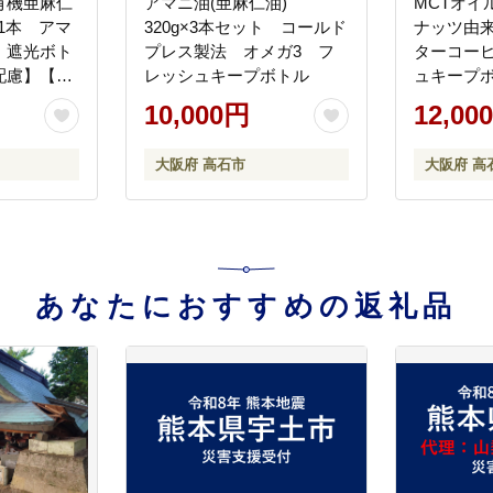
有機亜麻仁
アマニ油(亜麻仁油)
MCTオイル
×1本 アマ
320g×3本セット コールド
ナッツ由来
・遮光ボト
プレス製法 オメガ3 フ
ターコーヒ
配慮】【配
レッシュキープボトル
ュキープ
島】
10,000円
12,00
大阪府 高石市
大阪府 高
あなたにおすすめの返礼品