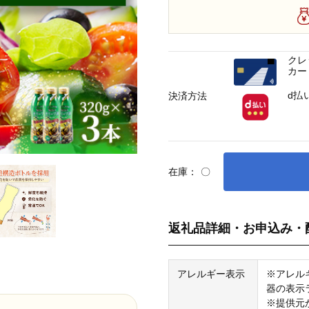
クレ
カー
d払
決済方法
在庫：
〇
返礼品詳細・お申込み・
アレルギー表示
※アレル
器の表示
※提供元