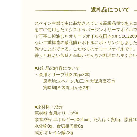
返礼品について
スペイン中部で主に栽培されている高級品種である
を主に使用したエクストラバージンオリーブオイル
で丁寧に搾油したオリーブオイルを国内のFSSC220
ない二重構造の酸化防止ボトルにボトリングしまし
保つことができる、こだわりのオリーブオイルです
香りと程よい苦味と辛味がどんなお料理にも良く合
■お礼品の内容について
・食用オリーブ油[320g×3本]
原産地:スペイン/加工地:大阪府高石市
賞味期限:製造日から2年
■原材料・成分
原材料:食用オリーブ油
栄養成分:エネルギー900kcal、たんぱく質0g、脂質10
水化物0g、食塩相当量0g
成分:オレイン酸72g