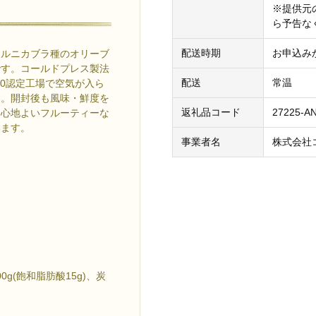
※提供元
ら予告な
配送時期
お申込み
コルニカブラ種のオリーブ
です。コールドプレス製法
配送
常温
00認定工場で空気が入ら
た。開封後も風味・鮮度を
返礼品コード
27225-A
。心地よいフルーティーな
います。
事業者名
株式会社
0g(飽和脂肪酸15g)、炭