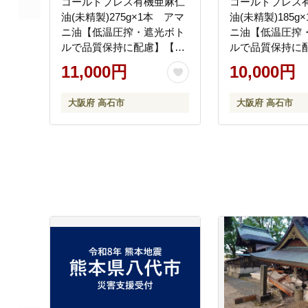
コールドプレス有機亜麻仁
コールドプレス
油(未精製)275g×1本 アマ
油(未精製)185g
ニ油【低温圧搾・遮光ボト
ニ油【低温圧搾
ルで品質保持に配慮】【配
ルで品質保持に
送不可地域：離島】
送不可地域：離
11,000円
10,000円
大阪府 高石市
大阪府 高石市