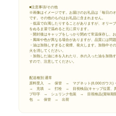
■注意事項/その他
※画像はイメージです。お届けのお礼品は「毎日のオリ
です。その他のものはお礼品に含まれません。
・低温で白濁したりすることがありますが、オリー
をぬるま湯で温めると元に戻ります。
・開封後はキャップをしっかり閉めて常温保存し、
・風味や色が異なる場合がありますが、品質には問
・油は加熱しすぎると発煙、発火します。加熱中そ
火を消してください。
・加熱した油に水を入れたり、水の入った油を加熱
すので、注意してください。
配送種別:通常
原料受入 → 保管 → マグネット(8,000ガウス)
→ 充填 → 打栓 → 目視検品(キャップ位置、
プ印字 → シュリンク包装 → 目視検品(賞味期
包 → 保管 → 出荷