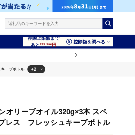
控除上限額まで
控除額を調べる
あと
***,***円
+2
ュキープボトル
ュキープボトル
オリーブオイル320g×3本 スペ
プレス フレッシュキープボトル