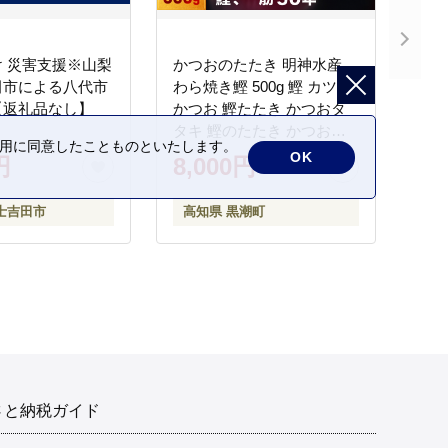
 災害支援※山梨
かつおのたたき 明神水産
田市による八代市
わら焼き鰹 500g 鰹 カツオ
【返礼品なし】
かつお 鰹たたき かつおタ
タキ 鰹のたたき かつおの
の利用に同意したことものといたします。
タタキ 藁焼き わら焼き 魚
OK
円
8,000円
さかな 海鮮 刺身 お刺身 冷
凍 ご家庭用 グルメ 特産品
士吉田市
高知県 黒潮町
ご当地 本場 高知 黒潮町 ギ
フト 贈答品 人気 返礼品 ふ
るさと納税 魚介類 高知県
産 土佐名物 高知県 高評価
食卓 ご飯のお供 父の日 ギ
フト プレゼント[1669]
さと納税ガイド