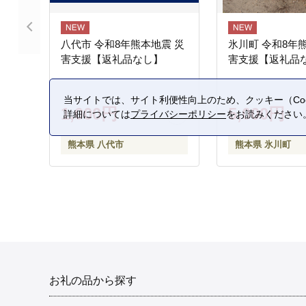
八代市 令和8年熊本地震 災
氷川町 令和8年
害支援【返礼品なし】
害支援【返礼品
当サイトでは、サイト利便性向上のため、クッキー（Coo
1,000円
5,000円
詳細については
プライバシーポリシー
をお読みください
熊本県 八代市
熊本県 氷川町
お礼の品から探す