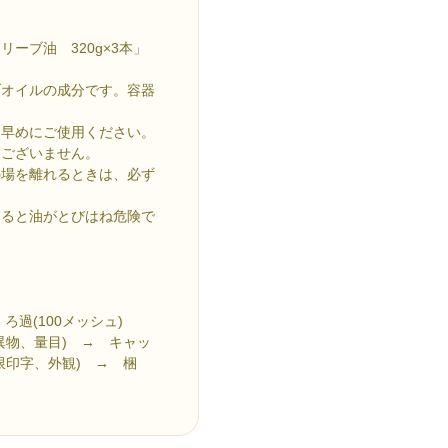
ーブ油 320g×3本」
ブオイルの成分です。容器
お早めにご使用ください。
題ございません。
の場を離れるときは、必ず
すると油がとびはね危険で
・ろ過(100メッシュ)
異物、量目) → キャッ
限印字、外観) → 梱