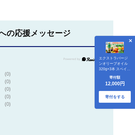
への応援メッセージ
エクストラバージ
ンオリーブオイル
320g×3本 スペイン
(0)
産 コールドプレ
寄付額
ス フレッシュキ
(0)
12,000円
ープボトル
(0)
(0)
寄付をする
(0)