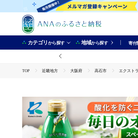
カテゴリ
地域
から探す
から探す
寄付
TOP
近畿地方
大阪府
高石市
エクストラ
TOP
加工食品
エクストラバージンオリーブオイル32
TOP
加工食品
調味料
食用油
エクストラ