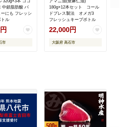
 320g×3本 ココ
アマニ油(亜麻仁油)
 中鎖脂肪酸 バ
180g×12本セット コール
ーにも フレッシ
ドプレス製法 オメガ3
ボトル
フレッシュキープボトル
0円
22,000円
石市
大阪府 高石市