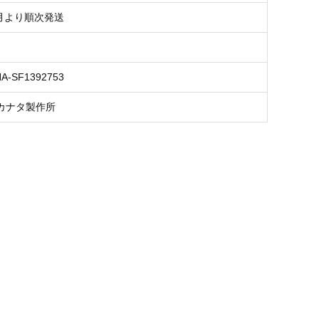
9月より順次発送
NA-SF1392753
カナタ製作所