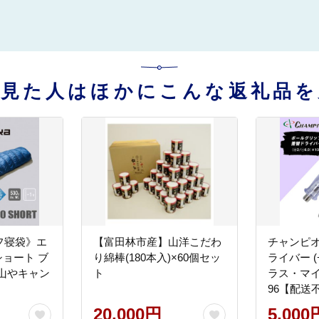
を見た人はほかにこんな返礼品を
フ寝袋》エ
【富田林市産】山洋こだわ
チャンピオ
ショート ブ
り綿棒(180本入)×60個セッ
ライバー (+2
山やキャン
ト
ラス・マイ
】
96【配送
県】
20,000円
5,000