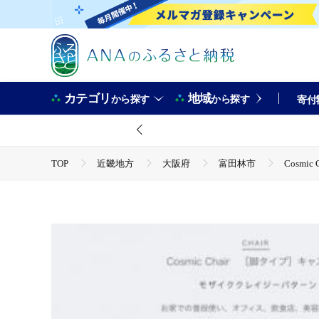
カテゴリ
地域
から探す
から探す
寄付
TOP
近畿地方
大阪府
富田林市
Cosm
TOP
日用品・雑貨
Cosmic Chair (コスミック
TOP
日用品・雑貨
家具
Cosmic Chair