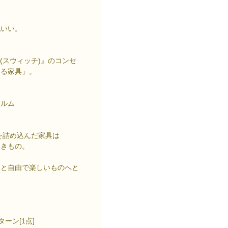
地いい。
。
(スウィッチ)』のコンセ
める家具」。
ォルム
を詰め込んだ家具は
なきもの。
っと自由で楽しいものへと
ターン[1点]