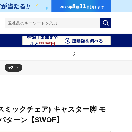
控除上限額まで
控除額を調べる
あと
***,***円
+2
】
r (コスミックチェア) キャスター脚 モ
パターン【SWOF】