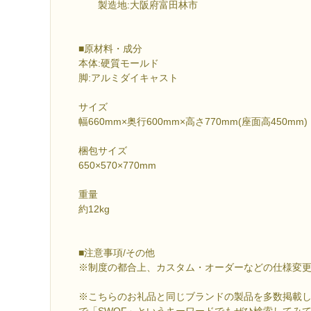
製造地:大阪府富田林市
■原材料・成分
本体:硬質モールド
脚:アルミダイキャスト
サイズ
幅660mm×奥行600mm×高さ770mm(座面高450mm)
梱包サイズ
650×570×770mm
重量
約12kg
■注意事項/その他
※制度の都合上、カスタム・オーダーなどの仕様変
※こちらのお礼品と同じブランドの製品を多数掲載
で「SWOF」というキーワードでもぜひ検索してみ