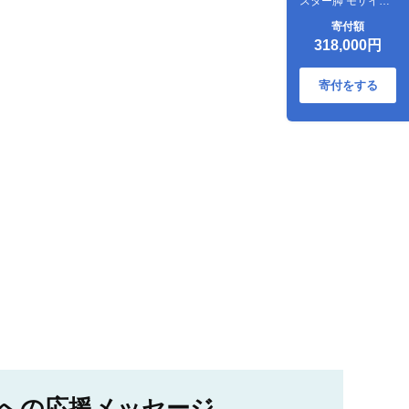
スター脚 モザイク
クレイジーパター
寄付額
ン【SWOF】
318,000円
寄付をする
への応援メッセージ