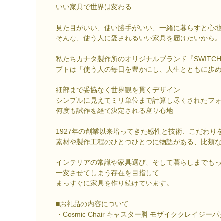
いい家具で世界は変わる
見た目がいい、使い勝手がいい、一緒に暮らすと心
そんな、使う人に愛されるいい家具を届けたいから
私たちカナタ製作所のオリジナルブランド『SWITCH
プトは「使う人の毎日を豊かにし、人生とともに歩
細部まで妥協なく世界観を貫くデザイン
シンプルに見えてミリ単位まで計算し尽くされたフ
何度も試作を経て決定される座り心地
1927年の創業以来培ってきた感性と技術、こだわり
素材や製作工程のひとつひとつに物語がある、比類
インテリアの常識や家具選び、そして暮らしまでも
一変させてしまう存在を目指して
まっすぐに家具を作り続けています。
■お礼品の内容について
・Cosmic Chair キャスター脚 モザイククレイジーパ