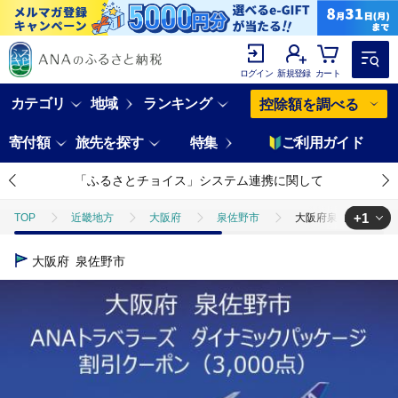
ログイン
新規登録
カート
カテゴリ
地域
ランキング
控除額を調べる
寄付額
旅先を探す
特集
ご利用ガイド
「ふるさとチョイス」システム連携に関して
+1
TOP
近畿地方
大阪府
泉佐野市
大阪府泉佐野市 AN
TOP
ANAオリジナル
ANA関連返礼品
ダイナミックパッケ
大阪府
泉佐野市