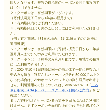
限りとなります。複数の自治体のクーポンを同じ旅程内で
はご利用できません。
２：クーポンは、有効期限がございます。
（寄付決済完了日から1年後の翌月まで）
３：有効期限内にご予約ください。
４：有効期限日より先のご出発日にはご利用いただけませ
ん。
（例：有効期限1月31日の場合、1月31日までのご出発に
適用可能）
５：クーポンは、有効期限内（寄付決済完了日から１年後
翌月月末まで）でのみご利用いただけます。
６：クーポンは、予約時のみ利用可能です。現地での精算
にはご利用できません。
７：2024年10月1日以降に同一の自治体で一度に複数のお
申込みを頂き、獲得されたクーポン点数が50,000点以上と
なった場合は、ANAホームページ上での割引適用が出来ま
せん。割引適用の方法については、ANA SKY WEB「
ふる
さと納税 ANAトラベラーズクーポン利用のご案内
」をご
確認ください。
８：ご旅行代金がクーポン券面額を下回る場合はご利用頂
けません。必ずクーポン券面額以上のご旅行をお選びくだ