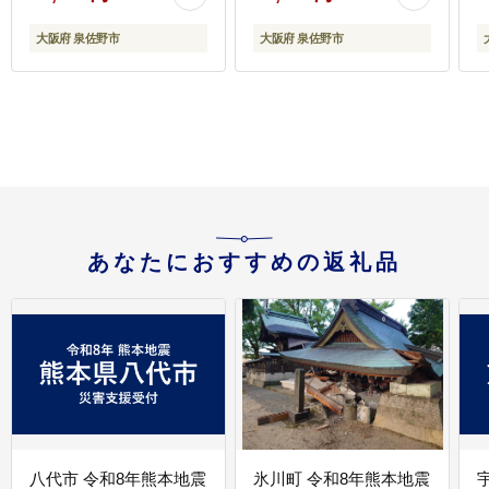
菜 冷凍 先行予約 年内発
も
送 おせち料理2027】
大阪府 泉佐野市
大阪府 泉佐野市
Y202
あなたにおすすめの返礼品
八代市 令和8年熊本地震
氷川町 令和8年熊本地震