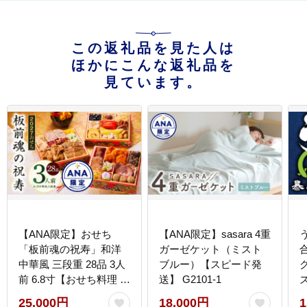
この返礼品を見た人は
ほかにこんな返礼品を
見ています。
【ANA限定】おせち
【ANA限定】sasara 4重
「板前魂の祝寿」和洋
ガーゼケット（ミスト
中華風 三段重 28品 3人
ブルー）【スピード発
前 6.8寸【おせち料理 板
送】 G2101-1
前魂 贅沢おせち お節 惣
25,000円
18,000円
1