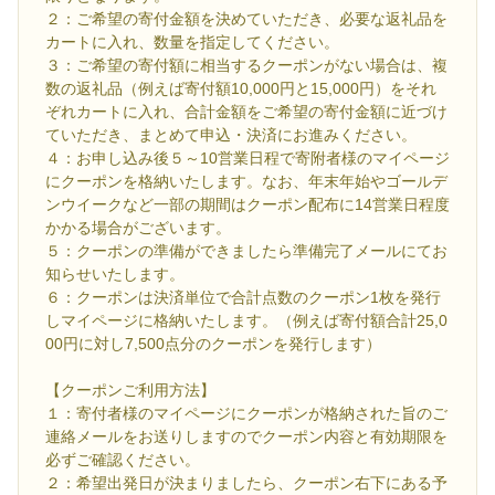
２：ご希望の寄付金額を決めていただき、必要な返礼品を
カートに入れ、数量を指定してください。
３：ご希望の寄付額に相当するクーポンがない場合は、複
数の返礼品（例えば寄付額10,000円と15,000円）をそれ
ぞれカートに入れ、合計金額をご希望の寄付金額に近づけ
ていただき、まとめて申込・決済にお進みください。
４：お申し込み後５～10営業日程で寄附者様のマイページ
にクーポンを格納いたします。なお、年末年始やゴールデ
ンウイークなど一部の期間はクーポン配布に14営業日程度
かかる場合がございます。
５：クーポンの準備ができましたら準備完了メールにてお
知らせいたします。
６：クーポンは決済単位で合計点数のクーポン1枚を発行
しマイページに格納いたします。（例えば寄付額合計25,0
00円に対し7,500点分のクーポンを発行します）
【クーポンご利用方法】
１：寄付者様のマイページにクーポンが格納された旨のご
連絡メールをお送りしますのでクーポン内容と有効期限を
必ずご確認ください。
２：希望出発日が決まりましたら、クーポン右下にある予