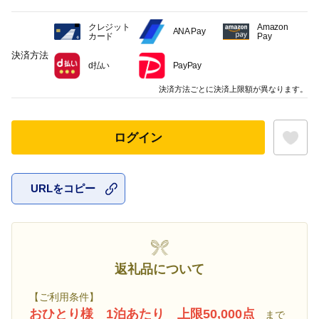
クレジット
Amazon
ANA Pay
カード
Pay
決済方法
d払い
PayPay
決済方法ごとに決済上限額が異なります。
ログイン
URLをコピー
お気に入
返礼品について
【ご利用条件】
おひとり様 1泊あたり 上限50,000点
まで