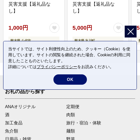
災害支援【返礼品な
災害支援【返礼品な
し】
し】
し
1,000円
5,000円
5
熊本県 八代市
熊本県 氷川町
当サイトでは、サイト利便性向上のため、クッキー（Cookie）を使
用しています。サイトの閲覧を継続された場合、Cookieの利用に同
意したことものといたします。
詳細については
プライバシーポリシー
をお読みください。
OK
お礼の品から探す
ANAオリジナル
定期便
酒
肉類
加工食品
旅行・宿泊・体験
魚介類
麺類
日用品・雑貨
野菜