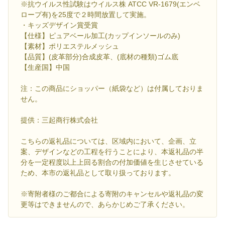
※抗ウイルス性試験はウイルス株 ATCC VR-1679(エンベ
ロープ有)を25度で２時間放置して実施。
・キッズデザイン賞受賞
【仕様】ピュアベール加工(カップインソールのみ)
【素材】ポリエステルメッシュ
【品質】(皮革部分)合成皮革、(底材の種類)ゴム底
【生産国】中国
注：この商品にショッパー（紙袋など）は付属しておりま
せん。
提供：三起商行株式会社
こちらの返礼品については、区域内において、企画、立
案、デザインなどの工程を行うことにより、本返礼品の半
分を一定程度以上上回る割合の付加価値を生じさせている
ため、本市の返礼品として取り扱っております。
※寄附者様のご都合による寄附のキャンセルや返礼品の変
更等はできませんので、あらかじめご了承ください。