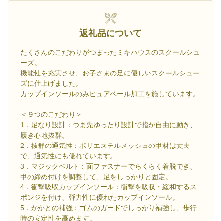
返礼品について
たくさんのこだわりがつまったミキハウスのスクールシュ
ーズ。
機能性を充実させ、お子さまの足に優しいスクールシュー
ズに仕上げました。
カップインソールのみピュアベール加工を施しています。
＜９つのこだわり＞
1．足なり設計：つま先ゆったり設計で指が自由に動き、
履き心地抜群。
2．抜群の通気性：ポリエステルメッシュの甲材は丈夫
で、通気性にも優れています。
3．マジックベルト：面ファスナーでらくらく着脱でき、
甲の締め付けを調整して、足をしっかりと固定。
4．衝撃吸収カップインソール：衝撃を吸収・緩和するス
ポンジを付け、弾力性に優れたカップインソール。
5．かかとの補強：ゴムのガードでしっかり補強し、歩行
時の安定性を高めます。