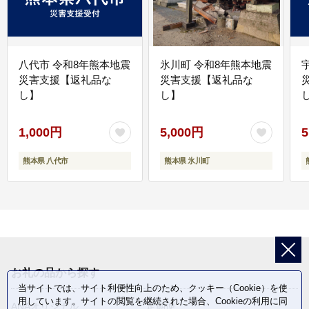
八代市 令和8年熊本地震
氷川町 令和8年熊本地震
災害支援【返礼品な
災害支援【返礼品な
し】
し】
し
1,000円
5,000円
5
熊本県 八代市
熊本県 氷川町
お礼の品から探す
当サイトでは、サイト利便性向上のため、クッキー（Cookie）を使
用しています。サイトの閲覧を継続された場合、Cookieの利用に同
ANAオリジナル
定期便