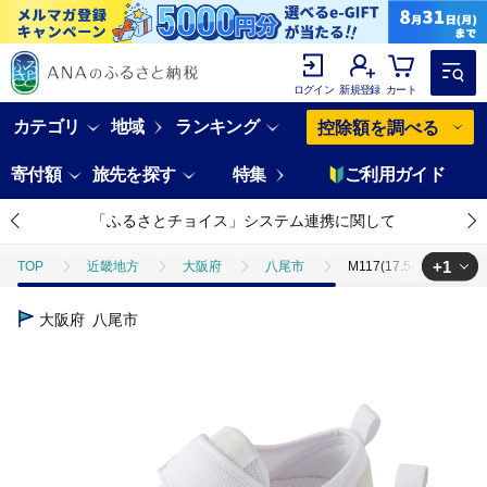
ログイン
新規登録
カート
カテゴリ
地域
ランキング
控除額を調べる
寄付額
旅先を探す
特集
ご利用ガイド
「ふるさとチョイス」システム連携に関して
+1
TOP
近畿地方
大阪府
八尾市
M117(17.5cm)ミキハ
TOP
ファッション
靴・スリッパ
M117(17.5cm)ミキハウス
大阪府
八尾市