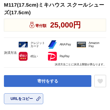
M117(17.5cm)ミキハウス スクールシュー
ズ(17.5cm)
25,000円
寄付額
クレジット
Amazon
ANA Pay
カード
Pay
決済方法
d払い
PayPay
決済方法ごとに決済上限額が異なります。
寄付をする
URLをコピー
お気に入