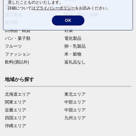
意したことものといたします。
酒
肉類
詳細については
プライバシーポリシー
をお読みください。
加工食品
旅行・宿泊・体験
OK
魚介類
麺類
日用品・雑貨
野菜
パン・菓子類
電化製品
フルーツ
卵・乳製品
ファッション
米・穀物
飲料(酒以外)
返礼品なし
地域から探す
北海道エリア
東北エリア
関東エリア
中部エリア
近畿エリア
中国エリア
四国エリア
九州エリア
沖縄エリア