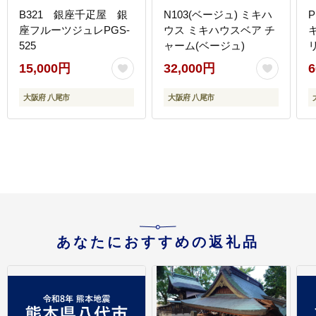
B321 銀座千疋屋 銀
N103(ベージュ) ミキハ
P
座フルーツジュレPGS-
ウス ミキハウスベア チ
525
ャーム(ベージュ)
15,000円
32,000円
6
大阪府 八尾市
大阪府 八尾市
あなたにおすすめの返礼品