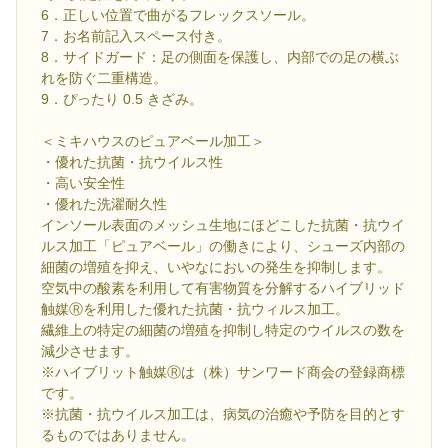
6．正しい位置で曲がるフレックスソール。
7．お名前記入スペース付き。
8．サイドガード：足の側面を保護し、内部での足の横ぶ
れを防ぐ二重構造。
9．ぴったり 0.5 きざみ。
＜ミキハウスのピュアベール加工＞
・優れた抗菌・抗ウイルス性
・高い安全性
・優れた洗濯耐久性
インソール表面のメッシュ生地にほどこした抗菌・抗ウイ
ルス加工「ピュアベール」の働きにより、シューズ内部の
細菌の増殖を抑え、いやなにおいの発生を抑制します。
空気中の酸素を利用して有害物質を分解するハイブリッド
触媒Ⓡを利用した優れた抗菌・抗ウィルス加工。
繊維上の特定の細菌の増殖を抑制し特定のウイルスの数を
減少させます。
※ハイブリット触媒Ⓡは（株）サンワード商会の登録商標
です。
※抗菌・抗ウイルス加工は、病気の治癒や予防を目的とす
るものではありません。