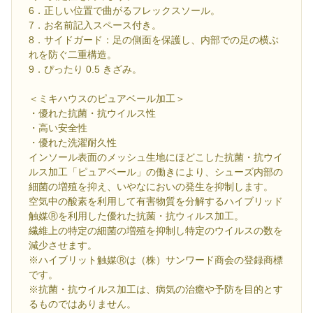
6．正しい位置で曲がるフレックスソール。
7．お名前記入スペース付き。
8．サイドガード：足の側面を保護し、内部での足の横ぶ
れを防ぐ二重構造。
9．ぴったり 0.5 きざみ。
＜ミキハウスのピュアベール加工＞
・優れた抗菌・抗ウイルス性
・高い安全性
・優れた洗濯耐久性
インソール表面のメッシュ生地にほどこした抗菌・抗ウイ
ルス加工「ピュアベール」の働きにより、シューズ内部の
細菌の増殖を抑え、いやなにおいの発生を抑制します。
空気中の酸素を利用して有害物質を分解するハイブリッド
触媒Ⓡを利用した優れた抗菌・抗ウィルス加工。
繊維上の特定の細菌の増殖を抑制し特定のウイルスの数を
減少させます。
※ハイブリット触媒Ⓡは（株）サンワード商会の登録商標
です。
※抗菌・抗ウイルス加工は、病気の治癒や予防を目的とす
るものではありません。