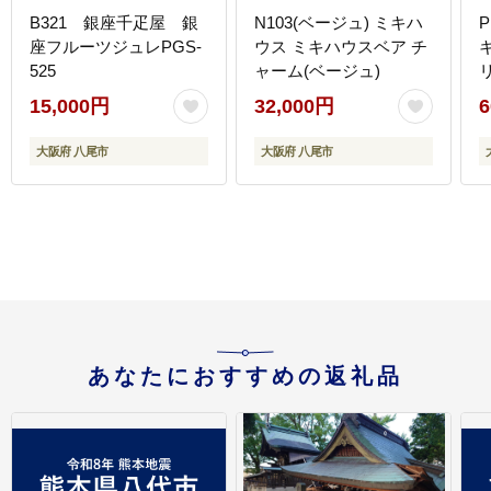
B321 銀座千疋屋 銀
N103(ベージュ) ミキハ
P
座フルーツジュレPGS-
ウス ミキハウスベア チ
525
ャーム(ベージュ)
15,000円
32,000円
6
大阪府 八尾市
大阪府 八尾市
あなたにおすすめの返礼品