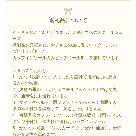
返礼品について
たくさんのこだわりがつまったミキハウスのスクールシュ
ーズ。
機能性を充実させ、お子さまの足に優しいスクールシュー
ズに仕上げました。
カップインソールのみピュアベール加工を施しています。
＜９つのこだわり＞
1．足なり設計：つま先ゆったり設計で指が自由に動き、
履き心地抜群。
2．抜群の通気性：ポリエステルメッシュの甲材は丈夫
で、通気性にも優れています。
3．マジックベルト：面ファスナーでらくらく着脱でき、
甲の締め付けを調整して、足をしっかりと固定。
4．衝撃吸収カップインソール：衝撃を吸収・緩和するス
ポンジを付け、弾力性に優れたカップインソール。
5．かかとの補強：ゴムのガードでしっかり補強し、歩行
時の安定性を高めます。