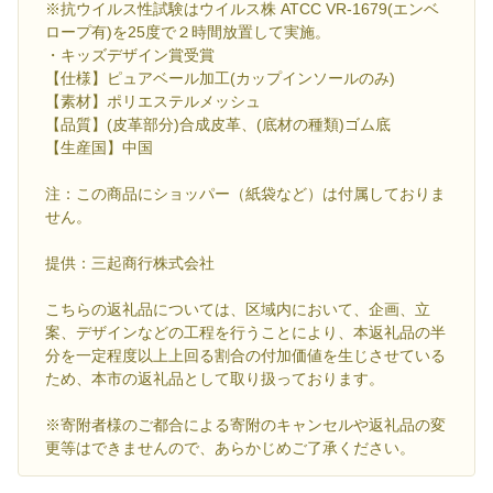
※抗ウイルス性試験はウイルス株 ATCC VR-1679(エンベ
ロープ有)を25度で２時間放置して実施。
・キッズデザイン賞受賞
【仕様】ピュアベール加工(カップインソールのみ)
【素材】ポリエステルメッシュ
【品質】(皮革部分)合成皮革、(底材の種類)ゴム底
【生産国】中国
注：この商品にショッパー（紙袋など）は付属しておりま
せん。
提供：三起商行株式会社
こちらの返礼品については、区域内において、企画、立
案、デザインなどの工程を行うことにより、本返礼品の半
分を一定程度以上上回る割合の付加価値を生じさせている
ため、本市の返礼品として取り扱っております。
※寄附者様のご都合による寄附のキャンセルや返礼品の変
更等はできませんので、あらかじめご了承ください。