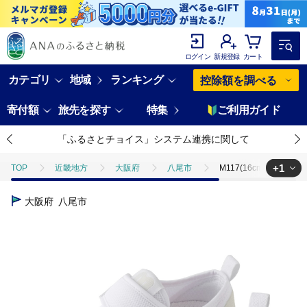
ログイン
新規登録
カート
カテゴリ
地域
ランキング
控除額を調べる
寄付額
旅先を探す
特集
ご利用ガイド
「ふるさとチョイス」システム連携に関して
+1
TOP
近畿地方
大阪府
八尾市
M117(16cm)ミキハウ
TOP
ファッション
靴・スリッパ
M117(16cm)ミキハウス 
大阪府
八尾市