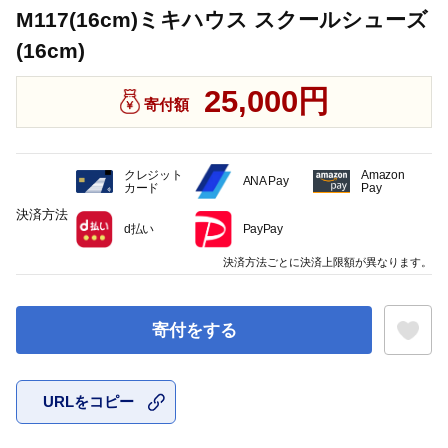
M117(16cm)ミキハウス スクールシューズ
(16cm)
25,000円
寄付額
クレジット
Amazon
ANA Pay
カード
Pay
決済方法
d払い
PayPay
決済方法ごとに決済上限額が異なります。
寄付をする
URLをコピー
お気に入