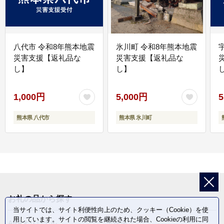
八代市 令和8年熊本地震
氷川町 令和8年熊本地震
災害支援【返礼品な
災害支援【返礼品な
し】
し】
し
1,000円
5,000円
5
熊本県 八代市
熊本県 氷川町
お礼の品から探す
当サイトでは、サイト利便性向上のため、クッキー（Cookie）を使
用しています。サイトの閲覧を継続された場合、Cookieの利用に同
ANAオリジナル
定期便