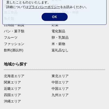
意したことものといたします。
酒
肉類
詳細については
プライバシーポリシー
をお読みください。
加工食品
旅行・宿泊・体験
OK
魚介類
麺類
日用品・雑貨
野菜
パン・菓子類
電化製品
フルーツ
卵・乳製品
ファッション
米・穀物
飲料(酒以外)
返礼品なし
地域から探す
北海道エリア
東北エリア
関東エリア
中部エリア
近畿エリア
中国エリア
四国エリア
九州エリア
沖縄エリア