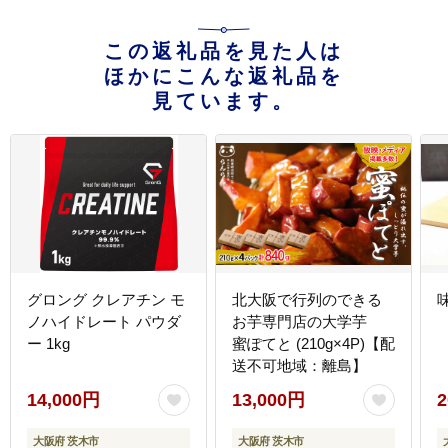
この返礼品を見た人は
ほかにこんな返礼品を
見ています。
グロング クレアチン モ
北大阪で行列のできる
ノハイドレート パウダ
お芋専門店の大学芋
ー 1kg
蜜ぽてと (210g×4P)【配
送不可地域：離島】
14,000円
13,000円
2
大阪府 茨木市
大阪府 茨木市