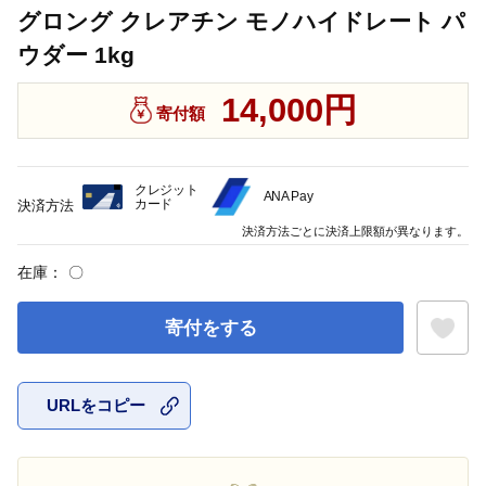
グロング クレアチン モノハイドレート パ
ウダー 1kg
14,000円
寄付額
クレジット
ANA Pay
カード
決済方法
決済方法ごとに決済上限額が異なります。
在庫：
〇
寄付をする
URLをコピー
お気に入