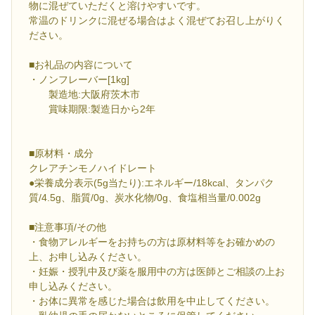
物に混ぜていただくと溶けやすいです。
常温のドリンクに混ぜる場合はよく混ぜてお召し上がりく
ださい。
■お礼品の内容について
・ノンフレーバー[1kg]
製造地:大阪府茨木市
賞味期限:製造日から2年
■原材料・成分
クレアチンモノハイドレート
●栄養成分表示(5g当たり):エネルギー/18kcal、タンパク
質/4.5g、脂質/0g、炭水化物/0g、食塩相当量/0.002g
■注意事項/その他
・食物アレルギーをお持ちの方は原材料等をお確かめの
上、お申し込みください。
・妊娠・授乳中及び薬を服用中の方は医師とご相談の上お
申し込みください。
・お体に異常を感じた場合は飲用を中止してください。