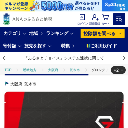
ログイン
新規登録
カート
カテゴリ
地域
ランキング
控除額を調べる
寄付額
旅先を探す
特集
ご利用ガイド
「ふるさとチョイス」システム連携に関して
+2
TOP
近畿地方
大阪府
茨木市
グロング クレアチン モ
TOP
加工食品
グロング クレアチン モノハイドレート パウダー 1k
大阪府
茨木市
TOP
加工食品
ほかの加工食品
グロング クレアチン モノハイ