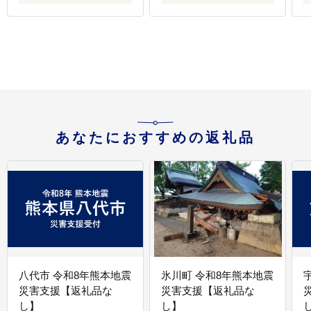
あなたにおすすめの返礼品
八代市 令和8年熊本地震
氷川町 令和8年熊本地震
災害支援【返礼品な
災害支援【返礼品な
し】
し】
し