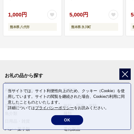
1,000円
5,000円
5
熊本県 八代市
熊本県 氷川町
お礼の品から探す
ANAオリジナル
定期便
当サイトでは、サイト利便性向上のため、クッキー（Cookie）を使
用しています。サイトの閲覧を継続された場合、Cookieの利用に同
酒
肉類
意したことものといたします。
加工食品
旅行・宿泊・体験
詳細については
プライバシーポリシー
をお読みください。
魚介類
麺類
OK
日用品・雑貨
野菜
パン・菓子類
電化製品