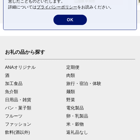
意したことものといたします。
熊本県 八代市
山梨県 甲州市
詳細については
プライバシーポリシー
をお読みください。
OK
お礼の品から探す
ANAオリジナル
定期便
酒
肉類
加工食品
旅行・宿泊・体験
魚介類
麺類
日用品・雑貨
野菜
パン・菓子類
電化製品
フルーツ
卵・乳製品
ファッション
米・穀物
飲料(酒以外)
返礼品なし