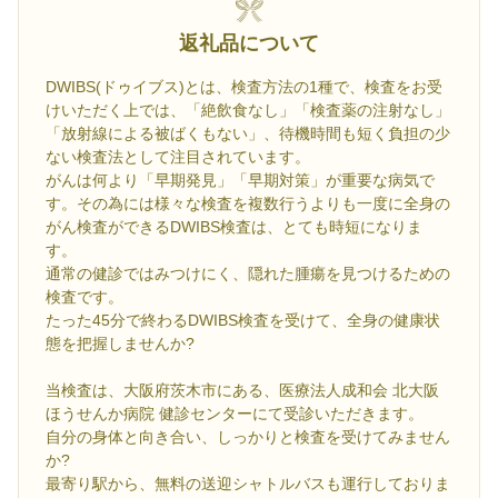
返礼品について
DWIBS(ドゥイブス)とは、検査方法の1種で、検査をお受
けいただく上では、「絶飲食なし」「検査薬の注射なし」
「放射線による被ばくもない」、待機時間も短く負担の少
ない検査法として注目されています。
がんは何より「早期発見」「早期対策」が重要な病気で
す。その為には様々な検査を複数行うよりも一度に全身の
がん検査ができるDWIBS検査は、とても時短になりま
す。
通常の健診ではみつけにく、隠れた腫瘍を見つけるための
検査です。
たった45分で終わるDWIBS検査を受けて、全身の健康状
態を把握しませんか?
当検査は、大阪府茨木市にある、医療法人成和会 北大阪
ほうせんか病院 健診センターにて受診いただきます。
自分の身体と向き合い、しっかりと検査を受けてみません
か?
最寄り駅から、無料の送迎シャトルバスも運行しておりま