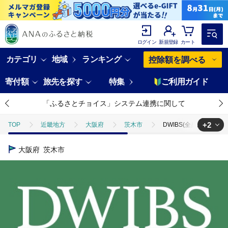
ログイン
新規登録
カート
カテゴリ
地域
ランキング
控除額を調べる
寄付額
旅先を探す
特集
ご利用ガイド
「ふるさとチョイス」システム連携に関して
+2
TOP
近畿地方
大阪府
茨木市
DWIBS(全身がん健診
TOP
旅行・宿泊・体験
DWIBS(全身がん健診)ってどんな検査?ほ
大阪府
茨木市
TOP
旅行・宿泊・体験
体験チケット
DWIBS(全身がん健