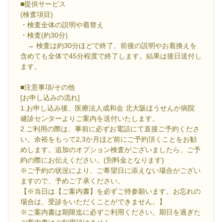
■提供サービス
(検査項目)
・検査全体の説明や着替え
・検査(約30分)
→ 検査は約30分ほどで終了。前後の説明やお着換えを
含めても全体で45分程度で終了します。結果は後日送付し
ます。
■注意事項/その他
[お申し込みの流れ]
1.お申し込み後、医療法人成和会 北大阪ほうせんか病院
健診センターよりご案内を送付いたします。
2.ご利用の際は、事前に必ずお電話にて直接ご予約くださ
い。余裕をもって2,3か月ほど前にご予約頂くことをお勧
めします。追加のオプション検査がございましたら、ご予
約の際にお伝えください。(別料金となります)
※ご予約の状況により、ご希望日に添えない場合がござい
ますので、予めご了承ください。
【※当日は【ご案内書】を必ずご持参願います。お忘れの
場合は、受診をいただくことができません。】
※ご案内書は期限迄に必ずご利用ください。期日を過ぎた