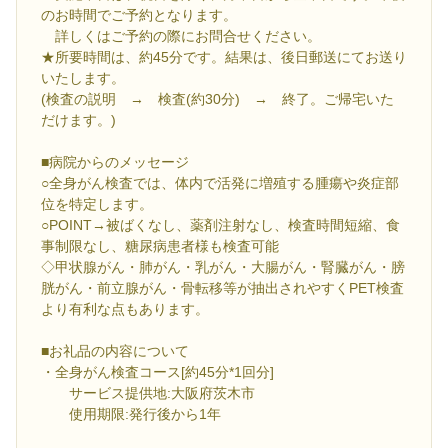
のお時間でご予約となります。
詳しくはご予約の際にお問合せください。
★所要時間は、約45分です。結果は、後日郵送にてお送り
いたします。
(検査の説明 → 検査(約30分) → 終了。ご帰宅いた
だけます。)
■病院からのメッセージ
○全身がん検査では、体内で活発に増殖する腫瘍や炎症部
位を特定します。
○POINT→被ばくなし、薬剤注射なし、検査時間短縮、食
事制限なし、糖尿病患者様も検査可能
◇甲状腺がん・肺がん・乳がん・大腸がん・腎臓がん・膀
胱がん・前立腺がん・骨転移等が抽出されやすくPET検査
より有利な点もあります。
■お礼品の内容について
・全身がん検査コース[約45分*1回分]
サービス提供地:大阪府茨木市
使用期限:発行後から1年