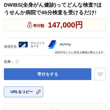
DWIBS(全身がん健診)ってどんな検査?ほ
うせんか病院で45分検査を受けるだけ!
147,000円
寄付額
クレジット
ANA Pay
カード
決済方法
決済方法ごとに決済上限額が異なります。
在庫：
〇
寄付をする
URLをコピー
お気に入