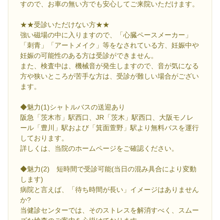
すので、お車の無い方でも安心してご来院いただけます。
★★受診いただけない方★★
強い磁場の中に入りますので、「心臓ペースメーカー」
「刺青」「アートメイク」等をなされている方、妊娠中や
妊娠の可能性のある方は受診ができません。
また、検査中は、機械音が発生しますので、音が気になる
方や狭いところが苦手な方は、受診が難しい場合がござい
ます。
◆魅力(1)シャトルバスの送迎あり
阪急「茨木市」駅西口、JR「茨木」駅西口、大阪モノレ
ール「豊川」駅および「箕面萱野」駅より無料バスを運行
しております。
詳しくは、当院のホームページをご確認ください。
◆魅力(2) 短時間で受診可能(当日の混み具合により変動
します)
病院と言えば、「待ち時間が長い」イメージはありません
か?
当健診センターでは、そのストレスを解消すべく、スムー