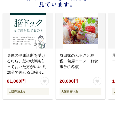
見ています。
身体の健康診断を受け
成田家のふるさと納
るなら、脳の状態も知
税 旬席コース お食
っておいた方がいい!約
事券(2名様)
20分で終わる日帰り脳
ドック!
81,000円
20,000円
1
大阪府 茨木市
大阪府 茨木市