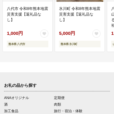
八代市 令和8年熊本地震
氷川町 令和8年熊本地震
災害支援【返礼品な
災害支援【返礼品な
し】
し】
1,000円
5,000円
1
熊本県 八代市
熊本県 氷川町
お礼の品から探す
ANAオリジナル
定期便
酒
肉類
加工食品
旅行・宿泊・体験