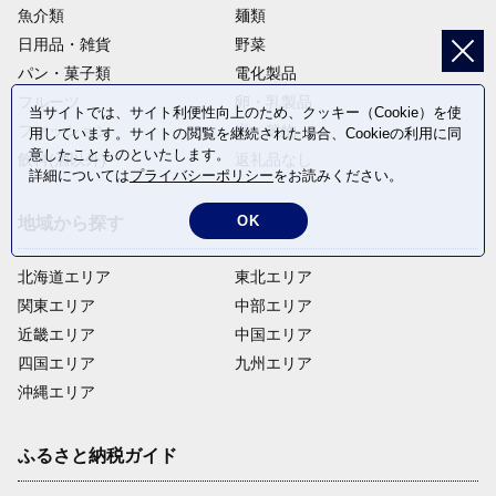
魚介類
麺類
日用品・雑貨
野菜
パン・菓子類
電化製品
フルーツ
卵・乳製品
当サイトでは、サイト利便性向上のため、クッキー（Cookie）を使
ファッション
米・穀物
用しています。サイトの閲覧を継続された場合、Cookieの利用に同
意したことものといたします。
飲料(酒以外)
返礼品なし
詳細については
プライバシーポリシー
をお読みください。
OK
地域から探す
北海道エリア
東北エリア
関東エリア
中部エリア
近畿エリア
中国エリア
四国エリア
九州エリア
沖縄エリア
ふるさと納税ガイド