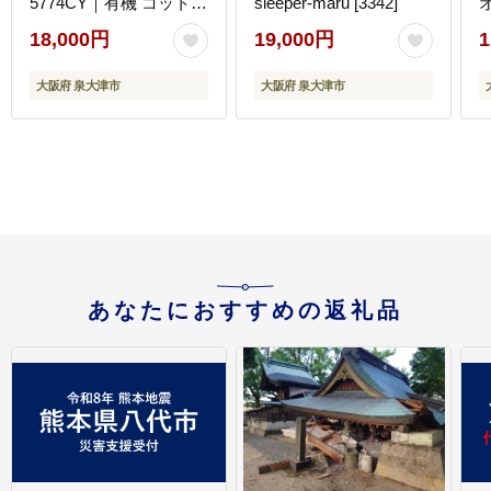
5774CY｜有機 コットン
sleeper-maru [3342]
綿 オーガニック ブラン
使
18,000円
19,000円
1
ケット 快眠 快適 熟睡
寝具 睡眠 大阪 泉大津
大阪府 泉大津市
大阪府 泉大津市
[1596]
あなたにおすすめの返礼品