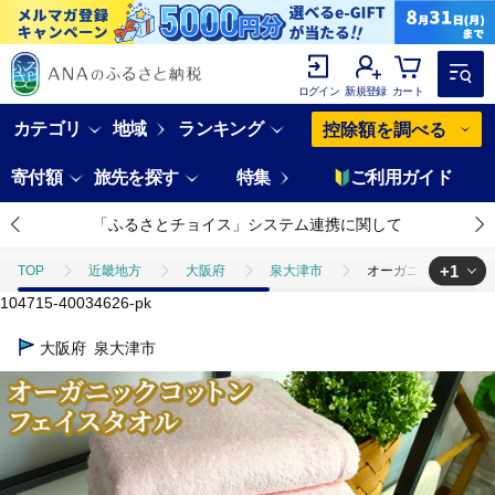
ログイン
新規登録
カート
カテゴリ
地域
ランキング
控除額を調べる
寄付額
旅先を探す
特集
ご利用ガイド
「ふるさとチョイス」システム連携に関して
+1
TOP
近畿地方
大阪府
泉大津市
オーガニックコットン フ
104715-40034626-pk
TOP
日用品・雑貨
寝具・タオル
オーガニックコットン フェイス
大阪府
泉大津市