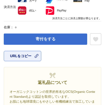
カード
Pay
決済方法
d払い
PayPay
決済方法ごとに決済上限額が異なります。
在庫：
○
寄付をする
URLをコピー
お気に入
返礼品について
オーガニックコットンの世界的有名なOCS(Organic Conte
nt Standard)より認証を取得しています。
お肌にも地球環境にもやさしい有機精練法で加工していま