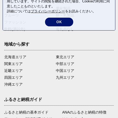
用しています。サイトの閲覧を継続された場合、Cookieの利用に同
日用品・雑貨
野菜
意したことものといたします。
パン・菓子類
電化製品
詳細については
プライバシーポリシー
をお読みください。
フルーツ
卵・乳製品
OK
ファッション
米・穀物
飲料(酒以外)
返礼品なし
地域から探す
北海道エリア
東北エリア
関東エリア
中部エリア
近畿エリア
中国エリア
四国エリア
九州エリア
沖縄エリア
ふるさと納税ガイド
ふるさと納税の基本ガイド
ANAのふるさと納税の特徴