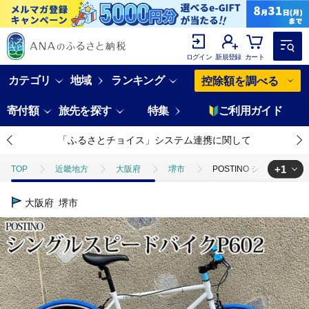
ログイン
新規登録
カート
カテゴリ
地域
ランキング
控除額を調べる
寄付額
旅先を探す
特集
ご利用ガイド
「ふるさとチョイス」システム連携に関して
+1
TOP
近畿地方
大阪府
堺市
POSTINO シングルスピ
TOP
日用品・雑貨
スポーツ用品
POSTINO シングルスピ
大阪府
堺市