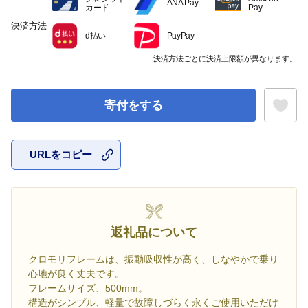
ANA Pay
カード
Pay
決済方法
d払い
PayPay
決済方法ごとに決済上限額が異なります。
寄付をする
URLをコピー
お気に入
返礼品について
クロモリフレームは、振動吸収性が高く、しなやかで乗り
心地が良く丈夫です。
フレームサイズ、500mm。
構造がシンプル、軽量で故障しづらく永くご使用いただけ