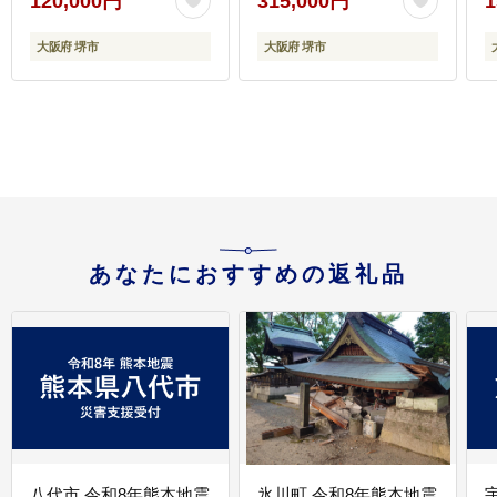
120,000円
315,000円
1
ブ】 【 自転車 折りたた
【簡易組立必要】【ホ
み自転車 SHIMANO シ
ワイトブラック】【 自
大阪府 堺市
大阪府 堺市
マノ アウトドア スポー
転車 電動アシスト 電動
ツ サイクリング ツーリ
自転車 サイクリング ア
ング LED 人気 おすすめ
ウトドア スポーツ 大阪
送料無料 大阪府 堺市】
府 堺市】
あなたにおすすめの返礼品
八代市 令和8年熊本地震
氷川町 令和8年熊本地震