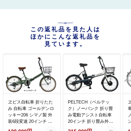
この返礼品を見た人は
ほかにこんな返礼品を
見ています。
ヱビス自転車 折りたた
PELTECH（ペルテッ
み 自転車 ゴールデンロ
ク）ノーパンク 折り畳
ッキー206 シマノ製 外
み電動アシスト自転車
装6段変速 20インチ 完
20インチ 折り畳み外装6
成品【マットオリー
段変速（TDN-208LN）