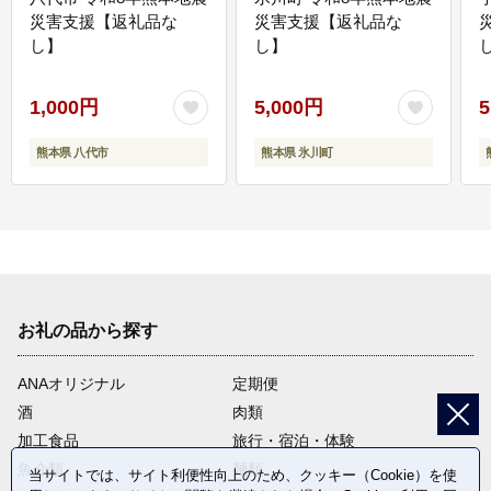
災害支援【返礼品な
災害支援【返礼品な
し】
し】
し
1,000円
5,000円
5
熊本県 八代市
熊本県 氷川町
お礼の品から探す
ANAオリジナル
定期便
酒
肉類
加工食品
旅行・宿泊・体験
魚介類
麺類
当サイトでは、サイト利便性向上のため、クッキー（Cookie）を使