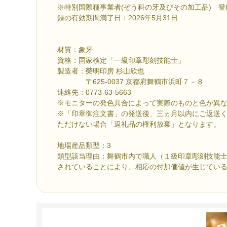
※特別国際種事業者(ぞう科の牙及びその加工品) 登録
録の有効期間満了日：2026年5月31日
材質：象牙
資格：国家検定「一級印章彫刻技能士」
製造者：榮明印房 杉山欣也
〒625-0037 京都府舞鶴市浜町７－８
連絡先：0773-63-5663
※モニターの発色具合によって実際のものと色が異
※「印章御注文書」の発送後、三ヵ月以内にご返送
ただけない場合「返礼品の権利放棄」となります。
地場産品類型：3
類型該当理由：舞鶴市内で職人（１級印章彫刻技能
されていることにより、相応の付加価値が生じてい