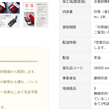
加工地(製造地)
京都府舞
内容量
印章（直径
m）1本
賞味期限
「印章御
ご返信い
配送時期
7営業日
します。
配送
常温
返礼品コード
26202-zo
信到着後から彫刻します。
事業者名
榮明印房
時の鮮明さも優れ、ハンコ
地場産品
3
本一本真心こめて完全手彫
舞鶴市内
ているこ
全て3号
ます。