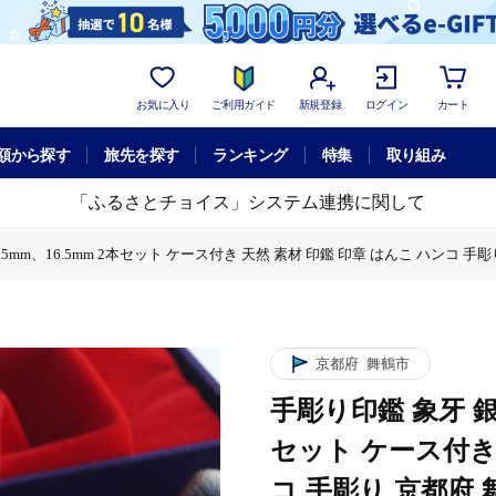
お気に入り
ご利用ガイド
新規登録
ログイン
カート
額から探す
旅先を探す
ランキング
特集
取り組み
「ふるさとチョイス」システム連携に関して
5mm、16.5mm 2本セット ケース付き 天然 素材 印鑑 印章 はんこ ハンコ 手
 銀行印・実印 13.5mm、16.5mm 2本セット ケース付き 天然 素材 印鑑 印章
印鑑 象牙 銀行印・実印 13.5mm、16.5mm 2本セット ケース付き 天然 素材
京都府
舞鶴市
手彫り印鑑 象牙 銀行
セット ケース付き 
コ 手彫り 京都府 