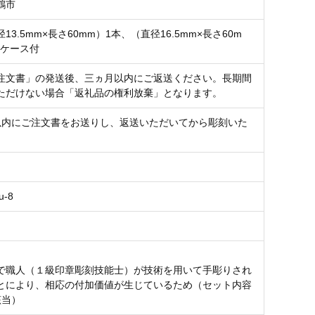
鶴市
13.5mm×長さ60mm）1本、（直径16.5mm×長さ60m
、ケース付
注文書」の発送後、三ヵ月以内にご返送ください。長期間
ただけない場合「返礼品の権利放棄」となります。
以内にご注文書をお送りし、返送いただいてから彫刻いた
u-8
で職人（１級印章彫刻技能士）が技術を用いて手彫りされ
とにより、相応の付加価値が生じているため（セット内容
該当）