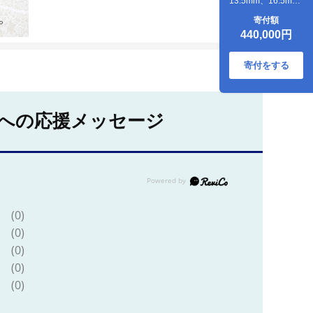
13.5mm、16.5mm
2本セット ケース付
寄付額
き 天然 素材 印鑑
440,000円
印章 はんこ ハンコ
手彫り 京都府 舞鶴
市 栄明印房
寄付をする
への応援メッセージ
(0)
(0)
(0)
(0)
(0)