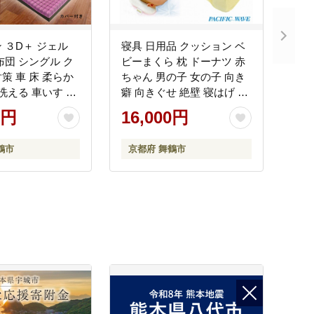
 ３D＋ ジェル
寝具 日用品 クッション ベ
布団 シングル ク
ビーまくら 枕 ドーナツ 赤
策 車 床 柔らか
ちゃん 男の子 女の子 向き
 洗える 車いす 車
癖 向きぐせ 絶壁 寝はげ 新
ス 介護 床ずれ
生児 プレゼント 贈答 京都
0円
16,000円
府
鶴市
京都府 舞鶴市