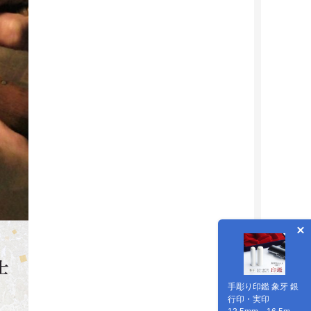
手彫り印鑑 象牙 銀
行印・実印