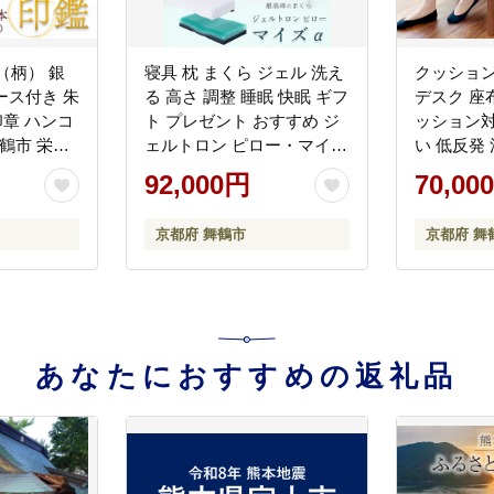
（柄） 銀
寝具 枕 まくら ジェル 洗え
クッション
ケース付き 朱
る 高さ 調整 睡眠 快眠 ギフ
デスク 座
印章 ハンコ
ト プレゼント おすすめ ジ
ッション対
鶴市 栄明
ェルトロン ピロー・マイズ
い 低反発
α（アルファ）
椅子 車イ
92,000円
70,00
京都府 舞鶴市
京都府 舞
あなたにおすすめの返礼品