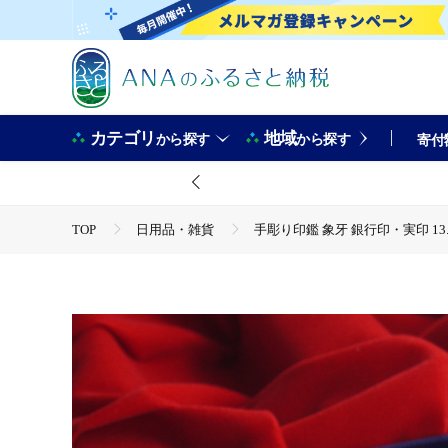
カテゴリ
地域
から探す
から探す
寄付
TOP
日用品・雑貨
手彫り印鑑 象牙 銀行印・実印 13.
TOP
日用品・雑貨
伝統工芸品
手彫り印鑑 象牙
TOP
日用品・雑貨
ほかの雑貨・日用品
手彫り