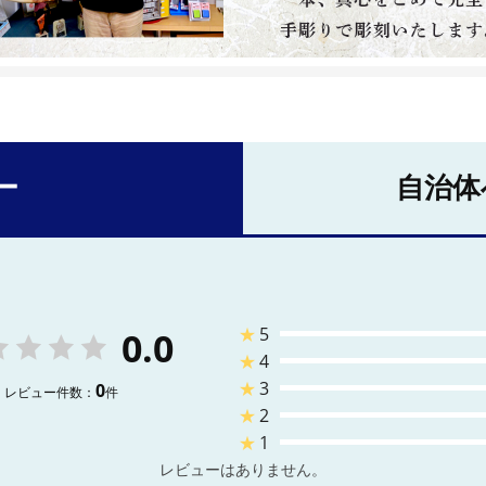
ー
自治体
★
5
0.0
★
4
★
3
0
レビュー件数：
件
★
2
★
1
レビューはありません。