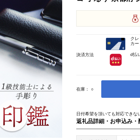
クレ
カー
d払
決済方法
在庫：
○
日付希望を頂いても対応できな
返礼品詳細・お申込み・