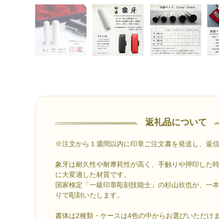
返礼品について
※注文から１週間以内に印章ご注文書を発送し、返
象牙は耐久性や耐摩耗性が高く、手触りや押印した
に大変適した材質です。
国家検定「一級印章彫刻技能士」の杉山欣也が、一
りで彫刻いたします。
書体は2種類・ケースは4色の中からお選びいただけ