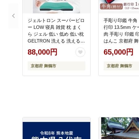
ジェルトロン スーパーピロ
手彫り印鑑 牛角
ー LOW 寝具 雑貨 枕 まく
行印 13.5mm 
ら ジェル 低い 低め 低い枕
肉 手彫り 印鑑 
GELTRON 洗える 洗える枕
はんこ 京都府 舞
ギフト プレゼント 日本製
印房
88,000円
65,000円
おすすめ 贈答
京都府 舞鶴市
京都府 舞鶴市