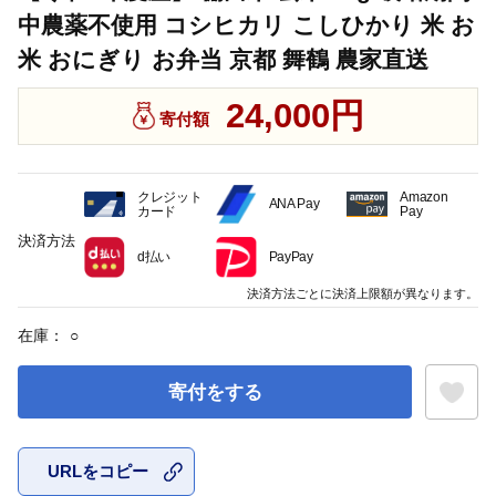
中農薬不使用 コシヒカリ こしひかり 米 お
米 おにぎり お弁当 京都 舞鶴 農家直送
24,000円
寄付額
クレジット
Amazon
ANA Pay
カード
Pay
決済方法
d払い
PayPay
決済方法ごとに決済上限額が異なります。
在庫：
○
寄付をする
URLをコピー
お気に入