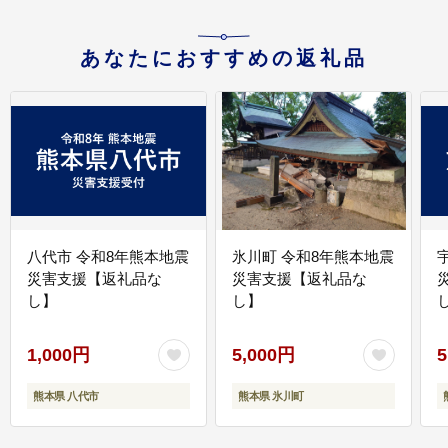
あなたにおすすめの返礼品
八代市 令和8年熊本地震
氷川町 令和8年熊本地震
災害支援【返礼品な
災害支援【返礼品な
し】
し】
し
1,000円
5,000円
5
熊本県 八代市
熊本県 氷川町