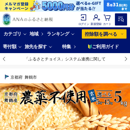
ログイン
新規登録
カート
カテゴリ
地域
ランキング
控除額を調べる
寄付額
旅先を探す
特集
ご利用ガイド
「ふるさとチョイス」システム連携に関して
京都府
舞鶴市