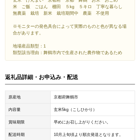
玄米 げんまい 京都府 京都 舞鶴 お米 おこめ
米 ご飯 ごはん 棚田 ５kg ５キロ 丁寧な暮らし
無農薬 栽培 新米 栽培期間中 農薬 不使用
※モニターの発色具合によって実際のものと色が異なる場
合があります。
地場産品類型：1
類型該当理由：舞鶴市内で生産された農作物であるため
返礼品詳細・お申込み・配送
原産地
京都府舞鶴市
内容量
玄米5kg（こしひかり）
賞味期限
早めにお召し上がりください。
配送時期
10月上旬頃より順次発送となります。