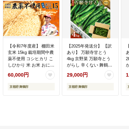
【令和7年度産】 棚田米
【2025年発送分】 【訳
玄米 15kg 栽培期間中農
あり】 万願寺甘とう
薬不使用 コシヒカリ こ
4kg 京野菜 万願寺とう
しひかり 米 お米 おにぎ
がらし 辛くない 舞鶴発
り お弁当 京都 舞鶴 農
祥 地場野菜 野菜 箱入り
60,000円
29,000円
1
家直送
農協 JA 京都府 舞鶴市
京都府 舞鶴市
京都府 舞鶴市