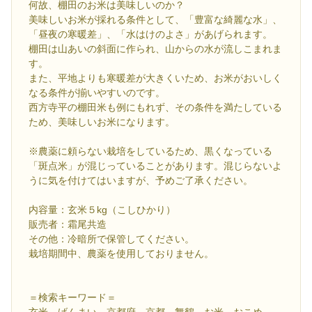
何故、棚田のお米は美味しいのか？
美味しいお米が採れる条件として、「豊富な綺麗な水」、
「昼夜の寒暖差」、「水はけのよさ」があげられます。
棚田は山あいの斜面に作られ、山からの水が流しこまれま
す。
また、平地よりも寒暖差が大きくいため、お米がおいしく
なる条件が揃いやすいのです。
西方寺平の棚田米も例にもれず、その条件を満たしている
ため、美味しいお米になります。
※農薬に頼らない栽培をしているため、黒くなっている
「斑点米」が混じっていることがあります。混じらないよ
うに気を付けてはいますが、予めご了承ください。
内容量：玄米５kg（こしひかり）
販売者：霜尾共造
その他：冷暗所で保管してください。
栽培期間中、農薬を使用しておりません。
＝検索キーワード＝