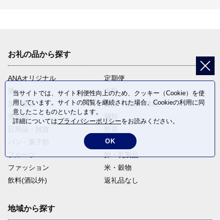
お礼の品から探す
ANAオリジナル
定期便
酒
肉類
当サイトでは、サイト利便性向上のため、クッキー（Cookie）を使
用しています。サイトの閲覧を継続された場合、Cookieの利用に同
加工食品
旅行・宿泊・体験
意したことものといたします。
魚介類
麺類
詳細については
プライバシーポリシー
をお読みください。
日用品・雑貨
野菜
OK
パン・菓子類
電化製品
フルーツ
卵・乳製品
ファッション
米・穀物
飲料(酒以外)
返礼品なし
地域から探す