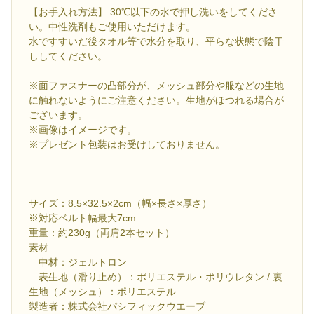
【お手入れ方法】 30℃以下の水で押し洗いをしてくださ
い。中性洗剤もご使用いただけます。
水ですすいだ後タオル等で水分を取り、平らな状態で陰干
ししてください。
※面ファスナーの凸部分が、メッシュ部分や服などの生地
に触れないようにご注意ください。生地がほつれる場合が
ございます。
※画像はイメージです。
※プレゼント包装はお受けしておりません。
サイズ：8.5×32.5×2cm（幅×長さ×厚さ）
※対応ベルト幅最大7cm
重量：約230g（両肩2本セット）
素材
中材：ジェルトロン
表生地（滑り止め）：ポリエステル・ポリウレタン / 裏
生地（メッシュ）：ポリエステル
製造者：株式会社パシフィックウエーブ