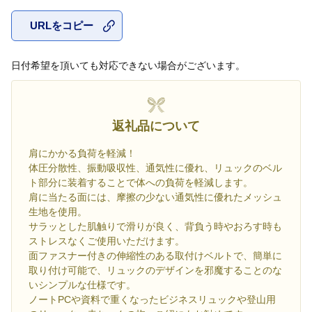
URLをコピー
お気に入
日付希望を頂いても対応できない場合がございます。
返礼品について
肩にかかる負荷を軽減！
体圧分散性、振動吸収性、通気性に優れ、リュックのベル
ト部分に装着することで体への負荷を軽減します。
肩に当たる面には、摩擦の少ない通気性に優れたメッシュ
生地を使用。
サラッとした肌触りで滑りが良く、背負う時やおろす時も
ストレスなくご使用いただけます。
面ファスナー付きの伸縮性のある取付けベルトで、簡単に
取り付け可能で、リュックのデザインを邪魔することのな
いシンプルな仕様です。
ノートPCや資料で重くなったビジネスリュックや登山用