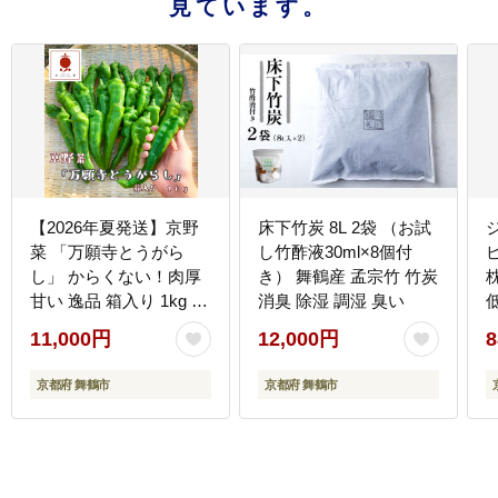
見ています。
【2026年夏発送】京野
床下竹炭 8L 2袋 （お試
菜 「万願寺とうがら
し竹酢液30ml×8個付
し」 からくない！肉厚
き） 舞鶴産 孟宗竹 竹炭
甘い 逸品 箱入り 1kg 2
消臭 除湿 調湿 臭い
～4人用 伝統野菜 とう
11,000円
12,000円
8
がらし 万願寺 ピーマン
大型 野菜 夏野菜 農家直
京都府 舞鶴市
京都府 舞鶴市
送 揚げ物 炒め物 煮物
レシピ付き京都 舞鶴