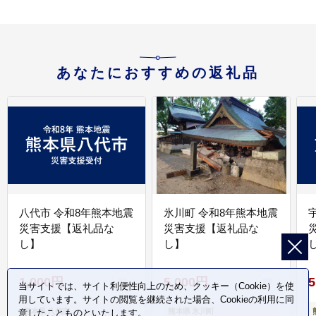
あなたにおすすめの返礼品
八代市 令和8年熊本地震
氷川町 令和8年熊本地震
災害支援【返礼品な
災害支援【返礼品な
し】
し】
し
1,000円
5,000円
5
当サイトでは、サイト利便性向上のため、クッキー（Cookie）を使
用しています。サイトの閲覧を継続された場合、Cookieの利用に同
熊本県 八代市
熊本県 氷川町
意したことものといたします。