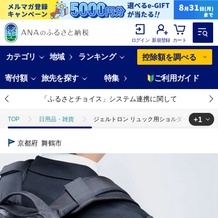
ログイン
新規登録
カート
カテゴリ
地域
ランキング
控除額を調べる
寄付額
旅先を探す
特集
ご利用ガイド
「ふるさとチョイス」システム連携に関して
+1
TOP
日用品・雑貨
ジェルトロン リュック用ショルダーパッド ショル
TOP
日用品・雑貨
ほかの雑貨・日用品
ジェルトロン リュッ
京都府
舞鶴市