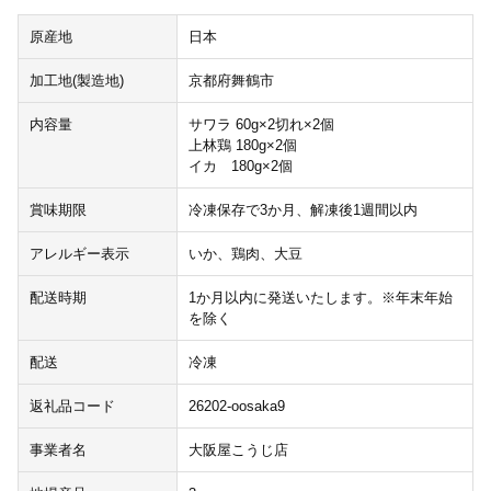
原産地
日本
加工地(製造地)
京都府舞鶴市
内容量
サワラ 60g×2切れ×2個
上林鶏 180g×2個
イカ 180g×2個
賞味期限
冷凍保存で3か月、解凍後1週間以内
アレルギー表示
いか、鶏肉、大豆
配送時期
1か月以内に発送いたします。※年末年始
を除く
配送
冷凍
返礼品コード
26202-oosaka9
事業者名
大阪屋こうじ店