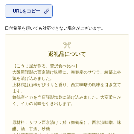
URLをコピー
お気に入
日付希望を頂いても対応できない場合がございます。
返礼品について
【こうじ屋が作る、贅沢食べ比べ】
大阪屋謹製の西京漬け味噌に、舞鶴産のサワラ、綾部上林
鶏を漬け込みました。
上林鶏は山椒がぴりりと香り、西京味噌の風味を引き立て
ます。
舞鶴産イカを当店謹製塩麹に漬け込みました。大変柔らか
く、イカの旨味を引き出します。
原材料：サワラ西京漬け：鰆（舞鶴産）、西京漬味噌、味
醂、酒、甘酒、砂糖