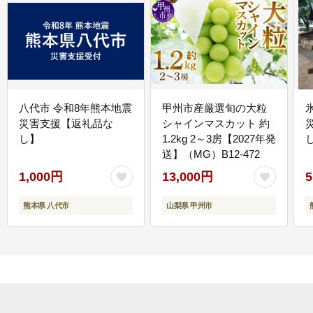
八代市 令和8年熊本地震
甲州市産厳選旬の大粒
災害支援【返礼品な
シャインマスカット 約
し】
1.2kg 2～3房【2027年発
送】（MG）B12-472
1,000円
13,000円
5
熊本県 八代市
山梨県 甲州市