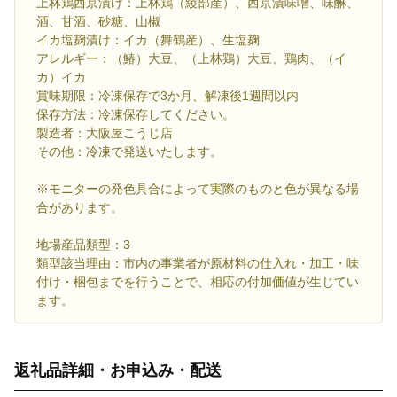
上林鶏西京漬け：上林鶏（綾部産）、西京漬味噌、味醂、
酒、甘酒、砂糖、山椒
イカ塩麹漬け：イカ（舞鶴産）、生塩麹
アレルギー：（鰆）大豆、（上林鶏）大豆、鶏肉、（イ
カ）イカ
賞味期限：冷凍保存で3か月、解凍後1週間以内
保存方法：冷凍保存してください。
製造者：大阪屋こうじ店
その他：冷凍で発送いたします。
※モニターの発色具合によって実際のものと色が異なる場
合があります。
地場産品類型：3
類型該当理由：市内の事業者が原材料の仕入れ・加工・味
付け・梱包までを行うことで、相応の付加価値が生じてい
ます。
返礼品詳細・お申込み・配送