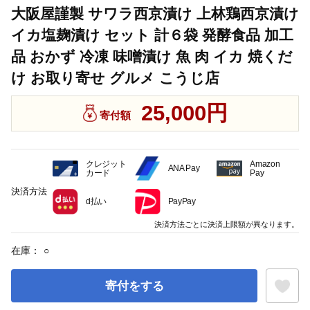
大阪屋謹製 サワラ西京漬け 上林鶏西京漬け
イカ塩麹漬け セット 計６袋 発酵食品 加工
品 おかず 冷凍 味噌漬け 魚 肉 イカ 焼くだ
け お取り寄せ グルメ こうじ店
25,000円
寄付額
クレジット
Amazon
ANA Pay
カード
Pay
決済方法
d払い
PayPay
決済方法ごとに決済上限額が異なります。
在庫：
○
寄付をする