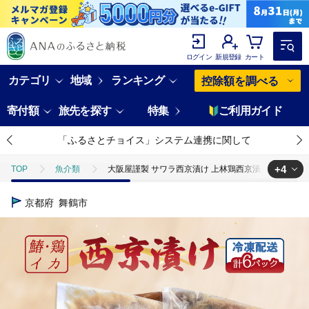
ログイン
新規登録
カート
カテゴリ
地域
ランキング
控除額を調べる
寄付額
旅先を探す
特集
ご利用ガイド
「ふるさとチョイス」システム連携に関して
+4
TOP
魚介類
大阪屋謹製 サワラ西京漬け 上林鶏西京漬け イカ塩麹漬け
TOP
魚介類
鮮魚
ほかの鮮魚
大阪屋謹製 サワラ西京漬
京都府
舞鶴市
TOP
加工食品
大阪屋謹製 サワラ西京漬け 上林鶏西京漬け イカ塩麹漬
TOP
加工食品
惣菜・レトルト
大阪屋謹製 サワラ西京漬け 上
TOP
加工食品
惣菜・レトルト
ほかの惣菜
大阪屋謹製