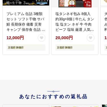
プレミアム 缶詰 3種類
塩タンネギ包み 8個入
セット ソフト干物 サバ
約30g×8個 | 牛たん タン
鯖 長期保存 備蓄 災害
塩 塩タン ネギ 牛 牛肉
キャンプ 保存食 缶詰 魚
ビーフ 塩味 厳選 人気
海鮮 シーフード 鯖缶 高
焼肉 冷凍 小分け ギフト
12,000円
20,000円
1
級缶
贈答用 美味しい お勧め
おすすめ 熨斗 舞鶴市 京
京都府 舞鶴市
京都府 舞鶴市
都府
あなたにおすすめの返礼品