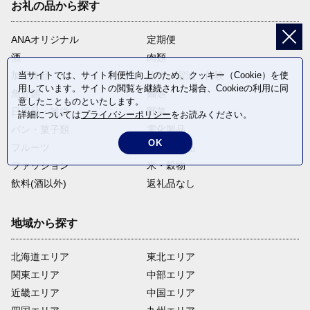
お礼の品から探す
ANAオリジナル
定期便
酒
肉類
当サイトでは、サイト利便性向上のため、クッキー（Cookie）を使
加工食品
旅行・宿泊・体験
用しています。サイトの閲覧を継続された場合、Cookieの利用に同
魚介類
麺類
意したことものといたします。
日用品・雑貨
野菜
詳細については
プライバシーポリシー
をお読みください。
パン・菓子類
電化製品
OK
フルーツ
卵・乳製品
ファッション
米・穀物
飲料(酒以外)
返礼品なし
地域から探す
北海道エリア
東北エリア
関東エリア
中部エリア
近畿エリア
中国エリア