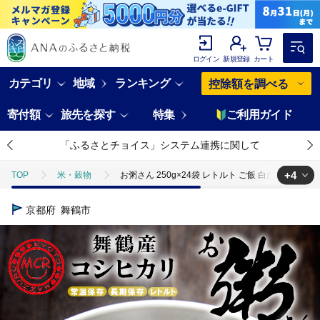
ログイン
新規登録
カート
カテゴリ
地域
ランキング
控除額を調べる
寄付額
旅先を探す
特集
ご利用ガイド
「ふるさとチョイス」システム連携に関して
+4
TOP
米・穀物
お粥さん 250g×24袋 レトルト ご飯 白がゆ 長期保
TOP
米・穀物
米
お粥さん 250g×24袋 レトルト ご飯 白
京都府
舞鶴市
TOP
米・穀物
米
コシヒカリ
お粥さん 250g×24袋
TOP
米・穀物
ほかの穀物加工品
お粥さん 250g×24袋 レ
TOP
加工食品
お粥さん 250g×24袋 レトルト ご飯 白がゆ 長期保