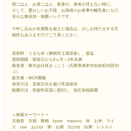
朝ごはん、お昼ごはん、夜食や、身体が冴えない時に。
そして、愛おしいお子様、お孫様のお食事や離乳食にも◎
安心な無添加・無菌パックです。
※申し込みが在庫数を超えた場合は、少しお待たせする可
能性もありますのでご了承ください。
原材料：うるち米（舞鶴市上漆原産）、藻塩
賞味期限：製造日から9ヵ月～1年未満
製造者：株式会社味きっこう（兵庫県洲本市由良町内田33
-1）
販売者：MCR農園
保存方法：直射日光を避け常温保存
殺菌方法：気密性容器に密封し、加圧加熱殺菌
＝検索キーワード＝
京都府 京都 舞鶴 kyoto maizuru 米 お米 ライ
ス rice おかゆ 粥 お粥 白がゆ 白粥 レトルト