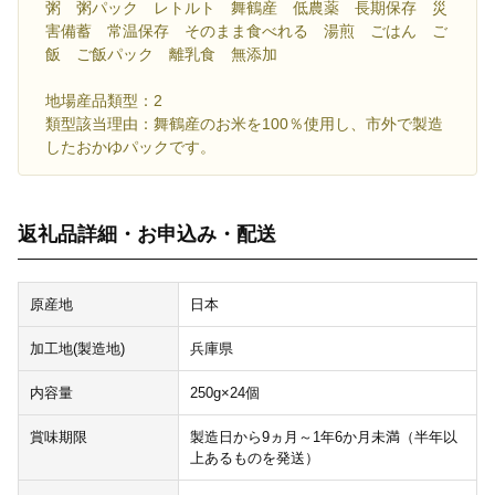
粥 粥パック レトルト 舞鶴産 低農薬 長期保存 災
害備蓄 常温保存 そのまま食べれる 湯煎 ごはん ご
飯 ご飯パック 離乳食 無添加
地場産品類型：2
類型該当理由：舞鶴産のお米を100％使用し、市外で製造
したおかゆパックです。
返礼品詳細・お申込み・配送
原産地
日本
加工地(製造地)
兵庫県
内容量
250g×24個
賞味期限
製造日から9ヵ月～1年6か月未満（半年以
上あるものを発送）