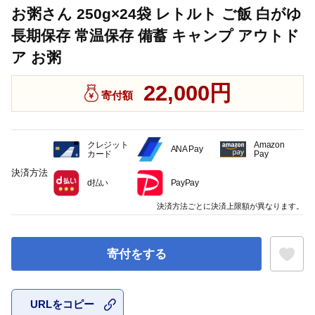
お粥さん 250g×24袋 レトルト ご飯 白がゆ
長期保存 常温保存 備蓄 キャンプ アウトド
ア お粥
22,000円
寄付額
クレジット
Amazon
ANA Pay
カード
Pay
決済方法
d払い
PayPay
決済方法ごとに決済上限額が異なります。
寄付をする
URLをコピー
お気に入