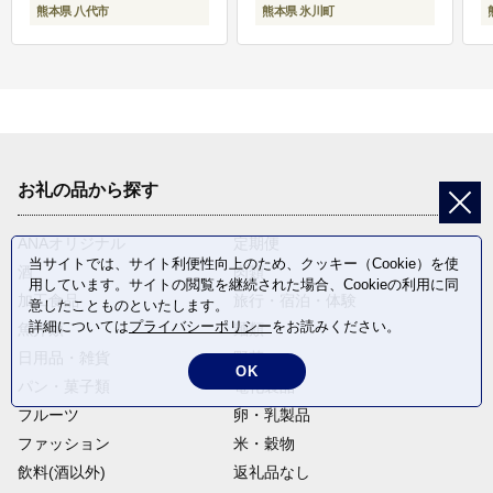
熊本県 八代市
熊本県 氷川町
お礼の品から探す
ANAオリジナル
定期便
当サイトでは、サイト利便性向上のため、クッキー（Cookie）を使
酒
肉類
用しています。サイトの閲覧を継続された場合、Cookieの利用に同
加工食品
旅行・宿泊・体験
意したことものといたします。
詳細については
プライバシーポリシー
をお読みください。
魚介類
麺類
日用品・雑貨
野菜
OK
パン・菓子類
電化製品
フルーツ
卵・乳製品
ファッション
米・穀物
飲料(酒以外)
返礼品なし