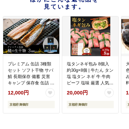
見ています。
プレミアム 缶詰 3種類
塩タンネギ包み 8個入
セット ソフト干物 サバ
約30g×8個 | 牛たん タン
鯖 長期保存 備蓄 災害
塩 塩タン ネギ 牛 牛肉
キャンプ 保存食 缶詰 魚
ビーフ 塩味 厳選 人気
海鮮 シーフード 鯖缶 高
焼肉 冷凍 小分け ギフト
12,000円
20,000円
1
級缶
贈答用 美味しい お勧め
おすすめ 熨斗 舞鶴市 京
京都府 舞鶴市
京都府 舞鶴市
都府