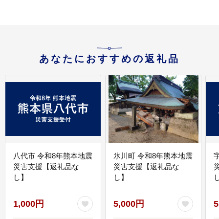
あなたにおすすめの返礼品
八代市 令和8年熊本地震
氷川町 令和8年熊本地震
災害支援【返礼品な
災害支援【返礼品な
し】
し】
し
1,000円
5,000円
5