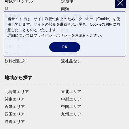
ANAオリジナル
定期便
酒
肉類
加工食品
旅行・宿泊・体験
当サイトでは、サイト利便性向上のため、クッキー（Cookie）を使
魚介類
麺類
用しています。サイトの閲覧を継続された場合、Cookieの利用に同
意したことものといたします。
日用品・雑貨
野菜
詳細については
プライバシーポリシー
をお読みください。
パン・菓子類
電化製品
フルーツ
卵・乳製品
OK
ファッション
米・穀物
飲料(酒以外)
返礼品なし
地域から探す
北海道エリア
東北エリア
関東エリア
中部エリア
近畿エリア
中国エリア
四国エリア
九州エリア
沖縄エリア