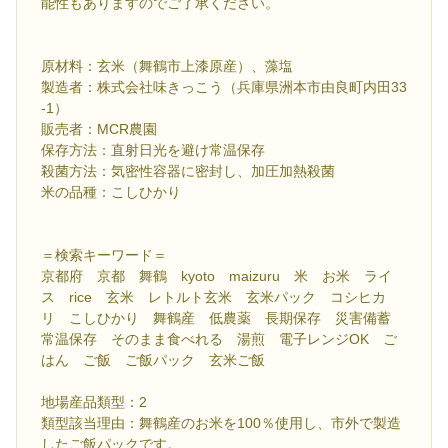
能性もありますのでご了承ください。
原材料：玄米（舞鶴市上漆原産）、藻塩
製造者：株式会社味きっこう（兵庫県洲本市由良町内田33
-1）
販売者：MCR農園
保存方法：直射日光を避け常温保存
殺菌方法：気密性容器に密封し、加圧加熱殺菌
米の品種：こしひかり
＝検索キーワード＝
京都府 京都 舞鶴 kyoto maizuru 米 お米 ライ
ス rice 玄米 レトルト玄米 玄米パック コシヒカ
リ こしひかり 舞鶴産 低農薬 長期保存 災害備蓄
常温保存 そのまま食べれる 湯煎 電子レンジOK ご
はん ご飯 ご飯パック 玄米ご飯
地場産品類型：2
類型該当理由：舞鶴産のお米を100％使用し、市外で製造
したご飯パックです。