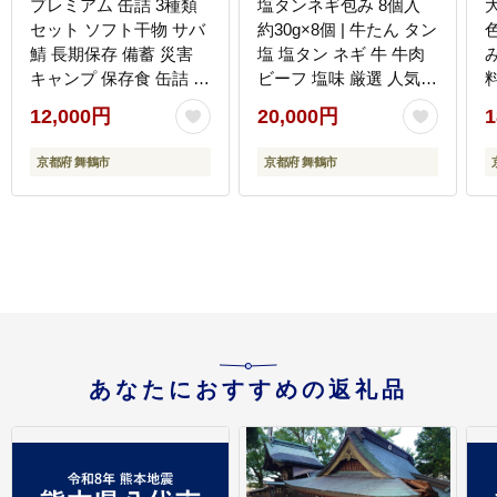
プレミアム 缶詰 3種類
塩タンネギ包み 8個入
セット ソフト干物 サバ
約30g×8個 | 牛たん タン
鯖 長期保存 備蓄 災害
塩 塩タン ネギ 牛 牛肉
キャンプ 保存食 缶詰 魚
ビーフ 塩味 厳選 人気
海鮮 シーフード 鯖缶 高
焼肉 冷凍 小分け ギフト
12,000円
20,000円
1
級缶
贈答用 美味しい お勧め
おすすめ 熨斗 舞鶴市 京
京都府 舞鶴市
京都府 舞鶴市
都府
あなたにおすすめの返礼品