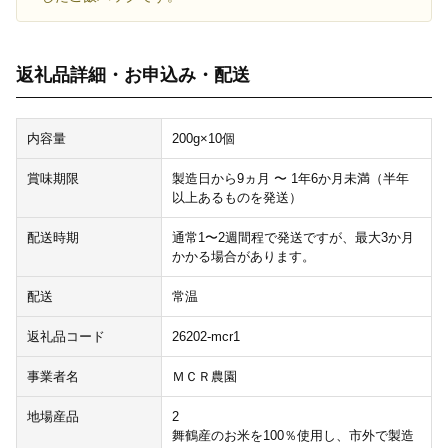
返礼品詳細・お申込み・配送
内容量
200g×10個
賞味期限
製造日から9ヵ月 〜 1年6か月未満（半年
以上あるものを発送）
配送時期
通常1〜2週間程で発送ですが、最大3か月
かかる場合があります。
配送
常温
返礼品コード
26202-mcr1
事業者名
ＭＣＲ農園
地場産品
2
舞鶴産のお米を100％使用し、市外で製造