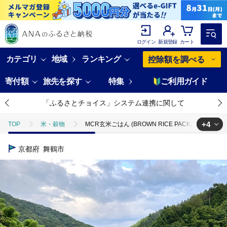
ログイン
新規登録
カート
カテゴリ
地域
ランキング
控除額を調べる
寄付額
旅先を探す
特集
ご利用ガイド
「ふるさとチョイス」システム連携に関して
+4
TOP
米・穀物
MCR玄米ごはん (BROWN RICE PACK) 200
TOP
米・穀物
米
MCR玄米ごはん (BROWN RICE PAC
京都府
舞鶴市
TOP
米・穀物
米
玄米
MCR玄米ごはん (BROWN R
TOP
米・穀物
米
コシヒカリ
MCR玄米ごはん (BRO
TOP
米・穀物
ほかの穀物加工品
MCR玄米ごはん (BROWN