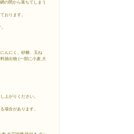
は網の間から落ちてしまう
しております。
す。
、にんにく、砂糖、玉ね
抽出物 (一部に小麦,大
召し上がりください。
なる場合があります。
き肉 大蒜味噌 味付き タン