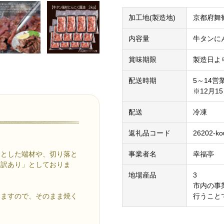
加工地(製造地)
京都府舞
内容量
牛タンにんに
賞味期限
製造日よ
配送時期
5～14
※12月
配送
冷凍
返礼品コード
26202-ko
っとした端材や、切り落と
事業者名
幸福亭
「訳あり」としておりま
地場産品
3
市内の事
りますので、そのまま焼く
行うこと