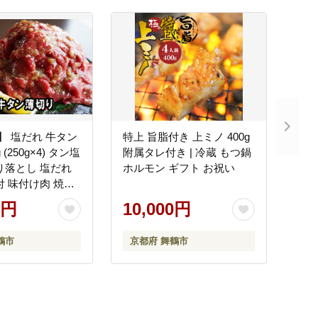
 】 塩だれ 牛タン
特上 旨脂付き 上ミノ 400g
 (250g×4) タン塩
附属タレ付き | 冷蔵 もつ鍋
り落とし 塩だれ
ホルモン ギフト お祝い
付 味付け肉 焼肉
 不揃い 肉 牛 牛
0円
10,000円
 キャンプ アウト
キュー BBQ セ
鶴市
京都府 舞鶴市
調理 便利 焼くだ
鶴 幸福亭