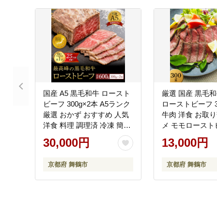
国産 A5 黒毛和牛 ロースト
厳選 国産 黒毛和
ビーフ 300g×2本 A5ランク
ローストビーフ 3
厳選 おかず おすすめ 人気
牛肉 洋食 お取り
洋食 料理 調理済 冷凍 簡単
メ モモロースト
おいしい 熨斗 ギフト 御歳
系 おかず 精肉店
30,000円
13,000円
暮 お歳暮 プレゼント 贈答
都 舞鶴 熨斗 贈
お祝い お取り寄せ グルメ
凍
京都府 舞鶴市
京都府 舞鶴市