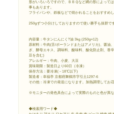
形がいろいろですので、ＢＢＱなど網の形によって
事もあります。
フライパンや、鉄板などで焼かれることをおすすめ
250gずつ小分けしておりますので使い勝手も抜群で
内容量：牛タンにんにく?油 3kg (250g×12)
原材料：牛肉(舌/ポーランドまたはアメリカ)、醤油
ぎ、酵母エキス、調味料、酸味料、酸化防止剤、香辛料
豆を含む)
アレルギー：牛肉、小麦、大豆
賞味期限：製造日より60日（冷凍）
保存方法：要冷凍(－18℃以下)
製造者：幸福亭 京都府舞鶴市字引土1297-6
その他：冷凍での発送になります。加熱調理してお
※モニターの発色具合によって実際のものと色が異
◆検索用ワード◆
わけあり 訳あり ワケアリ 牛 牛肉 肉 ビーフ 焼肉 焼