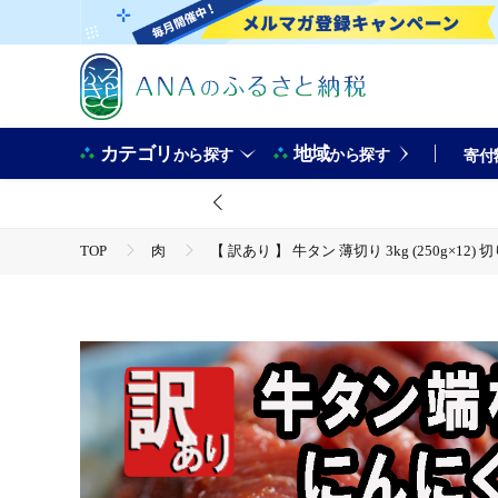
カテゴリ
地域
から探す
から探す
寄付
TOP
肉
【 訳あり 】 牛タン 薄切り 3kg (250g×
TOP
肉
牛肉
【 訳あり 】 牛タン 薄切り 3kg (250g×12) 切り落とし にん
TOP
肉
牛肉
焼肉(牛肉)
【 訳あり 】 牛タン 薄切り 3kg (250g×12) 切り落とし にん