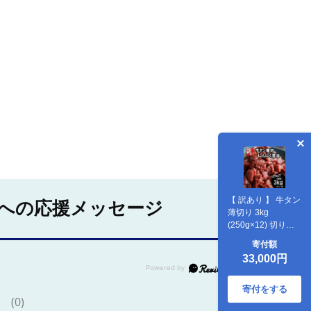
【 訳あり 】 牛タン
への応援メッセージ
薄切り 3kg
(250g×12) 切り落
とし にんにく 醤油
寄付額
漬け 味つけ肉 味付
33,000円
け牛タン 牛肉 BBQ
焼き肉 野菜炒め 味
付 牛 スライス 不揃
寄付をする
(0)
い 端材 肉 牛肉 冷