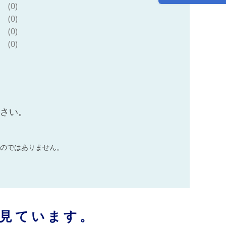
凍 小分け 簡単 調理
(0)
京都 舞鶴 幸福亭
(0)
(0)
(0)
ださい。
のではありません。
見ています。