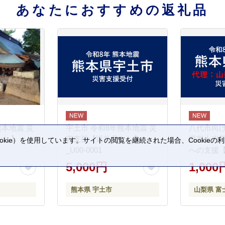
あなたにおすすめの返礼品
熊本地震 災
宇土市 令和8年熊本地震 災
八代市向け
なし】
害支援【返礼品なし】
県富士吉
kie）を使用しています。サイトの閲覧を継続された場合、Cookie
_U00-0001
への支援
。
5,000円
1,000
熊本県 宇土市
山梨県 富