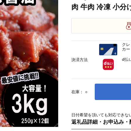
肉 牛肉 冷凍 小分
クレ
カー
d払
決済方法
在庫：
○
日付希望を頂いても対応できな
返礼品詳細・お申込み・