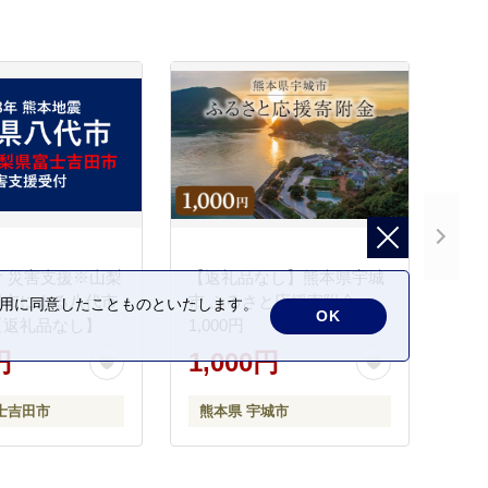
 災害支援※山梨
【返礼品なし】熊本県宇城
田市による八代市
市 ふるさと応援寄附金
の利用に同意したことものといたします。
OK
【返礼品なし】
1,000円
円
1,000円
士吉田市
熊本県 宇城市