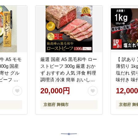
牛 A5 モモ
厳選 国産 A5 黒毛和牛 ロー
【 訳あり
00g 国産
ストビーフ 300g 厳選 おか
薄切り 1kg
寄せ グル
ず おすすめ 人気 洋食 料理
塩だれ 切
ビーフ 肉
調理済 冷凍 簡単 おいしい
味付き 味
 お肉屋 京
熨斗 ギフト 御歳暮 お歳暮
冷凍 小分け
20,000円
12,00
答 ギフト 冷
プレゼント 贈答 お祝い お
肉 ビーフ
取り寄せ グルメ 洋食
ドア バーベ
京都府 舞鶴市
京都府 舞
ット 簡単
け 京都 舞