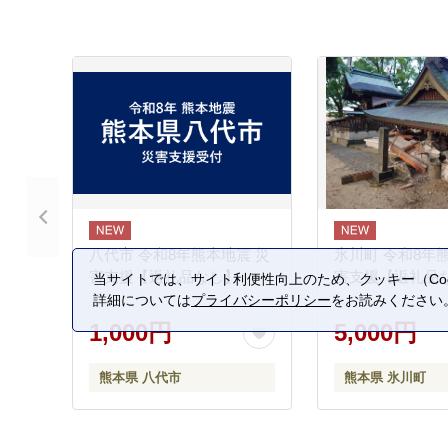
八代市 令和8年熊本地震 災
氷川町 令和8年
害支援【返礼品なし】
害支援【返礼品
当サイトでは、サイト利便性向上のため、クッキー（Coo
詳細については
プライバシーポリシー
をお読みください
1,000円
5,000円
熊本県 八代市
熊本県 氷川町