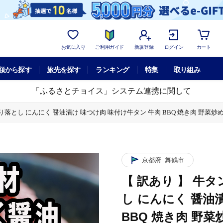
お気に入り
ご利用ガイド
新規登録
ログイン
カート
額から探す
旅先を探す
ランキング
特集
取り組み
「ふるさとチョイス」システム連携に関して
12) 切り落とし にんにく 醤油漬け 味つけ肉 味付け牛タン 牛肉 BBQ 焼き肉 野菜炒
にく 醤油漬け 味つけ肉 味付け牛タン 牛肉 BBQ 焼き肉 野菜炒め 味付 牛 スライス 
にく 醤油漬け 味つけ肉 味付け牛タン 牛肉 BBQ 焼き肉 野菜炒め 味付 牛 スライス 
京都府
舞鶴市
【 訳あり 】 牛タン 
し にんにく 醤油
BBQ 焼き肉 野菜