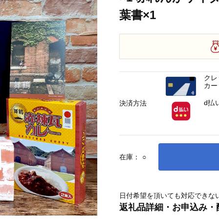
葉書×1
クレ
カー
d払
決済方法
在庫：
○
日付希望を頂いても対応できな
返礼品詳細・お申込み・