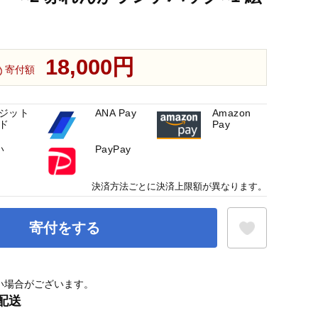
18,000円
寄付額
ジット
ANA Pay
Amazon
ド
Pay
い
PayPay
決済方法ごとに決済上限額が異なります。
寄付をする
い場合がございます。
お気に入り登録
配送