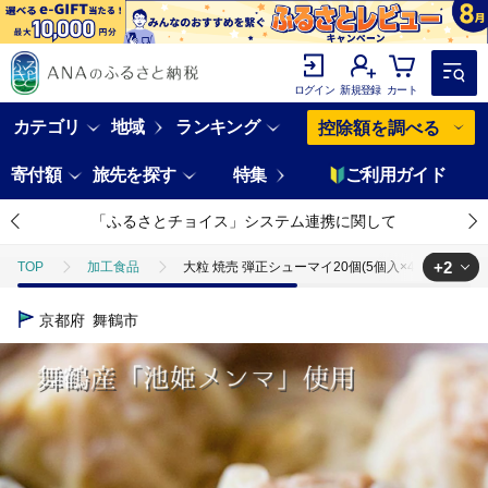
ログイン
新規登録
カート
カテゴリ
地域
ランキング
控除額を調べる
寄付額
旅先を探す
特集
ご利用ガイド
「ふるさとチョイス」システム連携に関して
+2
TOP
加工食品
大粒 焼売 弾正シューマイ20個(5個入×4) シュウマイ
TOP
加工食品
惣菜・レトルト
大粒 焼売 弾正シューマイ20個
京都府
舞鶴市
TOP
加工食品
惣菜・レトルト
ほかの惣菜
大粒 焼売