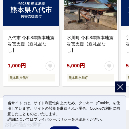
八代市 令和8年熊本地震
氷川町 令和8年熊本地震
災害支援【返礼品な
災害支援【返礼品な
し】
し】
し
1,000円
5,000円
5
熊本県 八代市
熊本県 氷川町
当サイトでは、サイト利便性向上のため、クッキー（Cookie）を使
用しています。サイトの閲覧を継続された場合、Cookieの利用に同
意したことものといたします。
詳細については
プライバシーポリシー
をお読みください。
お礼の品から探す