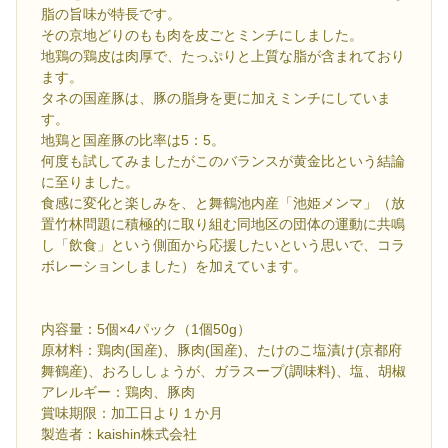
脂の旨味が特長です。
その京地どりのもも肉を皮ごとミンチにしました。
地鶏の鶏皮は肉厚で、たっぷりと上質な脂が含まれており
ます。
タネの国産豚は、豚の脂身を更に加えミンチにしていま
す。
地鶏と国産豚の比率は5：5。
何度も試してみましたがこのバランスが黄金比という結論
に至りました。
食感に変化と楽しみを、と舞鶴池内産「池姫メンマ」（放
置竹林問題に積極的に取り組む同地区の団体の運動に共鳴
し「飲食」という側面から応援したいという思いで、コラ
ボレーションしました）を加えています。
内容量：5個×4パック（1個50g）
原材料：鶏肉(国産)、豚肉(国産)、たけのこ塩漬け(京都府
舞鶴産)、おろししょうが、ガラスープ(調味料)、塩、胡椒
アレルギー：鶏肉、豚肉
賞味期限：加工日より１か月
製造者：kaishin株式会社