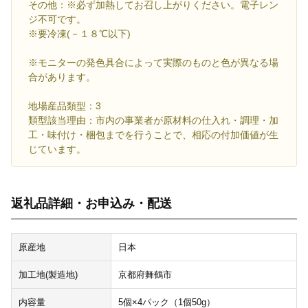
その他：※必ず加熱してお召し上がりください。電子レン
ジ不可です。
※要冷凍(－１８℃以下)
※モニターの発色具合によって実際のものと色が異なる場
合があります。
地場産品類型：3
類型該当理由：市内の事業者が原材料の仕入れ・調理・加
工・味付け・梱包までを行うことで、相応の付加価値が生
じています。
返礼品詳細・お申込み・配送
原産地
日本
加工地(製造地)
京都府舞鶴市
内容量
5個×4パック（1個50g）