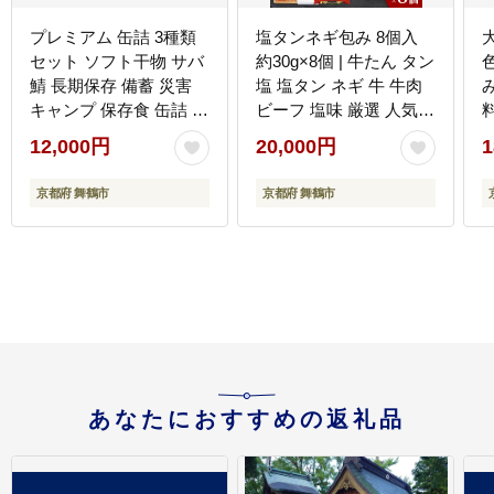
プレミアム 缶詰 3種類
塩タンネギ包み 8個入
セット ソフト干物 サバ
約30g×8個 | 牛たん タン
鯖 長期保存 備蓄 災害
塩 塩タン ネギ 牛 牛肉
キャンプ 保存食 缶詰 魚
ビーフ 塩味 厳選 人気
海鮮 シーフード 鯖缶 高
焼肉 冷凍 小分け ギフト
12,000円
20,000円
1
級缶
贈答用 美味しい お勧め
おすすめ 熨斗 舞鶴市 京
京都府 舞鶴市
京都府 舞鶴市
都府
あなたにおすすめの返礼品