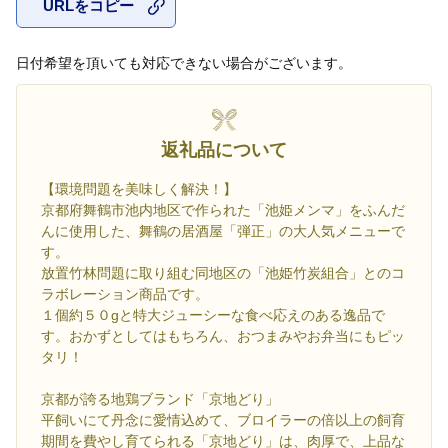
URLをコピー
お気に入
日付希望を頂いても対応できない場合がございます。
返礼品について
【環境問題を美味しく解決！】
京都府舞鶴市池内地区で作られた「池姫メンマ」をふんだ
んに使用した、舞鶴の居酒屋「弾正」の大人気メニューで
す。
放置竹林問題に取り組む同地区の「池姫竹炭組合」とのコ
ラボレーション商品です。
１個約５０gと特大ジューシーな食べ応えのある逸品で
す。おかずとしてはもちろん、おつまみやお弁当にもピッ
タリ！
京都が誇る地鶏ブランド「京地どり」
平飼いにて丹念に愛情込めて、ブロイラーの倍以上の飼育
期間を費やし育てられる「京地どり」は、肉厚で、上品な