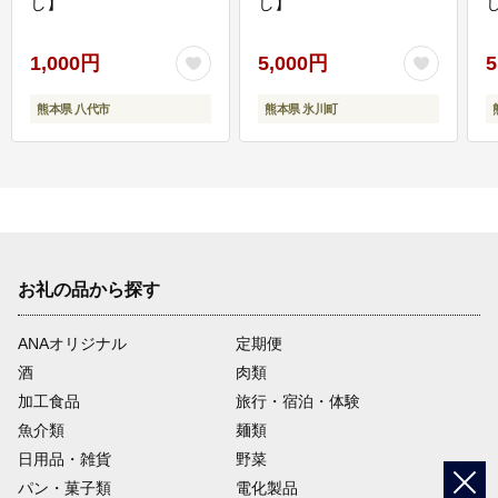
し】
し】
し
1,000円
5,000円
5
熊本県 八代市
熊本県 氷川町
お礼の品から探す
ANAオリジナル
定期便
酒
肉類
加工食品
旅行・宿泊・体験
魚介類
麺類
日用品・雑貨
野菜
パン・菓子類
電化製品