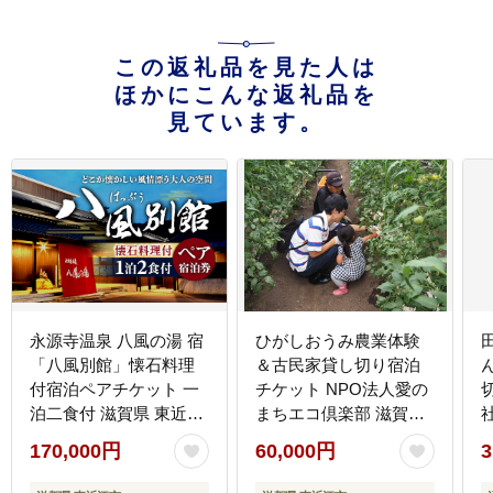
この返礼品を見た人は
ほかにこんな返礼品を
見ています。
永源寺温泉 八風の湯 宿
ひがしおうみ農業体験
「八風別館」懐石料理
＆古民家貸し切り宿泊
付宿泊ペアチケット 一
チケット NPO法人愛の
泊二食付 滋賀県 東近江
まちエコ倶楽部 滋賀県
市 AG10 永源寺 温泉 宿
東近江市 F24 宿泊券 体
170,000円
60,000円
3
泊 旅行 旅館 露天風呂
験型 農業体験 古民家 貸
湖
懐石料理 夫婦 デート
切 滋賀