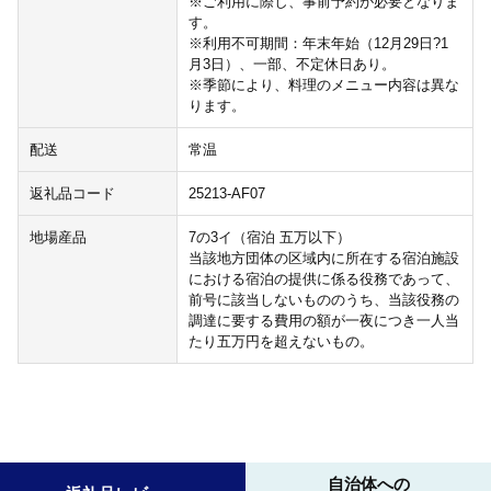
※ご利用に際し、事前予約が必要となりま
す。
※利用不可期間：年末年始（12月29日?1
月3日）、一部、不定休日あり。
※季節により、料理のメニュー内容は異な
ります。
配送
常温
返礼品コード
25213-AF07
地場産品
7の3イ（宿泊 五万以下）
当該地方団体の区域内に所在する宿泊施設
における宿泊の提供に係る役務であって、
前号に該当しないもののうち、当該役務の
調達に要する費用の額が一夜につき一人当
たり五万円を超えないもの。
自治体への