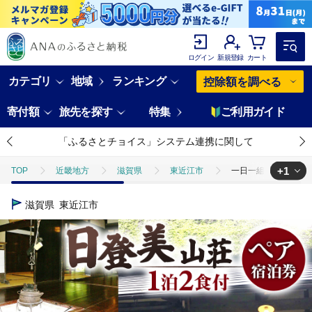
ログイン
新規登録
カート
カテゴリ
地域
ランキング
控除額を調べる
寄付額
旅先を探す
特集
ご利用ガイド
「ふるさとチョイス」システム連携に関して
+1
TOP
近畿地方
滋賀県
東近江市
一日一組限定「日登美山
TOP
旅行・宿泊・体験
宿泊券
一日一組限定「日登美山荘」宿泊
滋賀県
東近江市