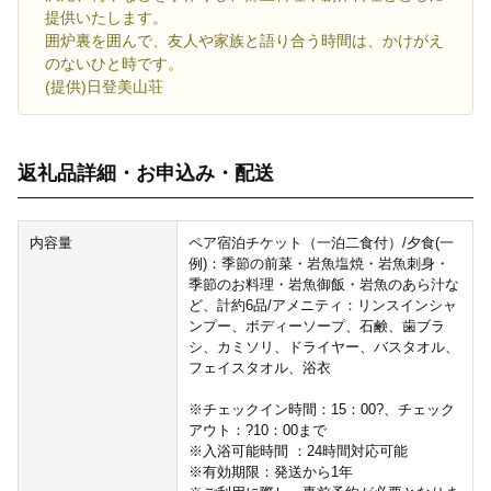
提供いたします。
囲炉裏を囲んで、友人や家族と語り合う時間は、かけがえ
のないひと時です。
(提供)日登美山荘
返礼品詳細・お申込み・配送
内容量
ペア宿泊チケット（一泊二食付）/夕食(一
例)：季節の前菜・岩魚塩焼・岩魚刺身・
季節のお料理・岩魚御飯・岩魚のあら汁な
ど、計約6品/アメニティ：リンスインシャ
ンプー、ボディーソープ、石鹸、歯ブラ
シ、カミソリ、ドライヤー、バスタオル、
フェイスタオル、浴衣
※チェックイン時間：15：00?、チェック
アウト：?10：00まで
※入浴可能時間 ：24時間対応可能
※有効期限：発送から1年