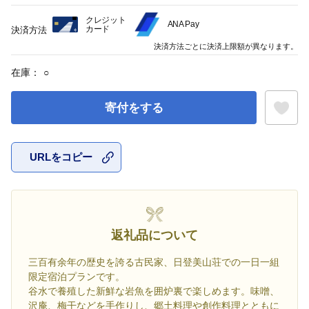
クレジット
ANA Pay
カード
決済方法
決済方法ごとに決済上限額が異なります。
在庫：
○
寄付をする
URLをコピー
お気に入
返礼品について
三百有余年の歴史を誇る古民家、日登美山荘での一日一組
限定宿泊プランです。
谷水で養殖した新鮮な岩魚を囲炉裏で楽しめます。味噌、
沢庵、梅干などを手作りし、郷土料理や創作料理とともに