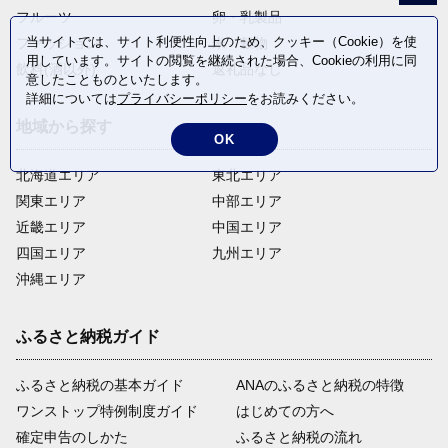
フルーツ
卵・乳製品
当サイトでは、サイト利便性向上のため、クッキー（Cookie）を使
ファッション
米・穀物
用しています。サイトの閲覧を継続された場合、Cookieの利用に同
飲料(酒以外)
返礼品なし
意したことものといたします。
詳細については
プライバシーポリシー
をお読みください。
地域から探す
OK
北海道エリア
東北エリア
関東エリア
中部エリア
近畿エリア
中国エリア
四国エリア
九州エリア
沖縄エリア
ふるさと納税ガイド
ふるさと納税の基本ガイド
ANAのふるさと納税の特徴
ワンストップ特例制度ガイド
はじめての方へ
確定申告のしかた
ふるさと納税の流れ