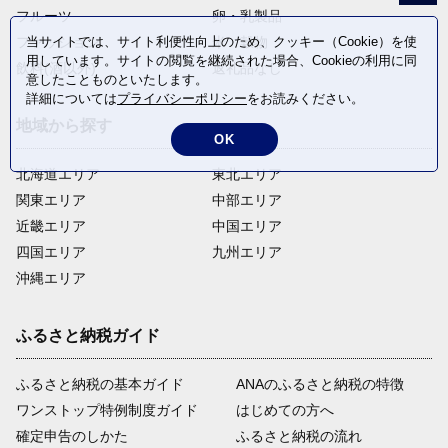
フルーツ
卵・乳製品
当サイトでは、サイト利便性向上のため、クッキー（Cookie）を使
ファッション
米・穀物
用しています。サイトの閲覧を継続された場合、Cookieの利用に同
飲料(酒以外)
返礼品なし
意したことものといたします。
詳細については
プライバシーポリシー
をお読みください。
地域から探す
OK
北海道エリア
東北エリア
関東エリア
中部エリア
近畿エリア
中国エリア
四国エリア
九州エリア
沖縄エリア
ふるさと納税ガイド
ふるさと納税の基本ガイド
ANAのふるさと納税の特徴
ワンストップ特例制度ガイド
はじめての方へ
確定申告のしかた
ふるさと納税の流れ