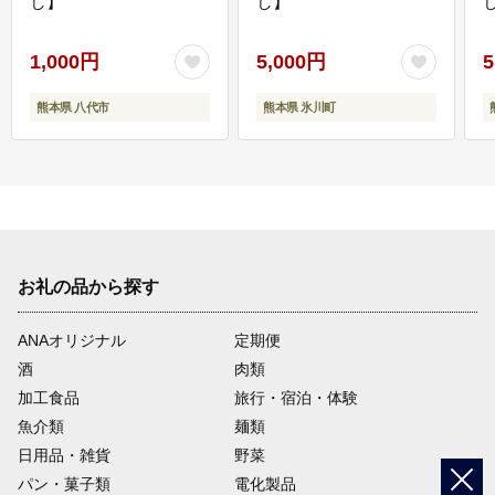
し】
し】
し
1,000円
5,000円
5
熊本県 八代市
熊本県 氷川町
お礼の品から探す
ANAオリジナル
定期便
酒
肉類
加工食品
旅行・宿泊・体験
魚介類
麺類
日用品・雑貨
野菜
パン・菓子類
電化製品