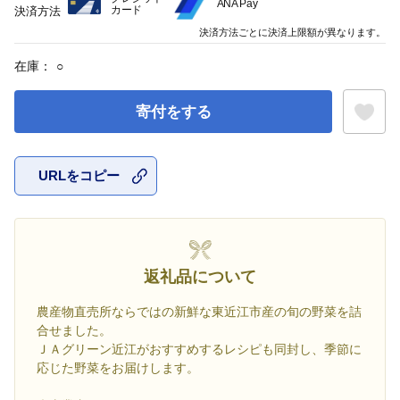
ANA Pay
カード
決済方法
決済方法ごとに決済上限額が異なります。
在庫：
○
寄付をする
URLをコピー
お気に入
返礼品について
農産物直売所ならではの新鮮な東近江市産の旬の野菜を詰
合せました。
ＪＡグリーン近江がおすすめするレシピも同封し、季節に
応じた野菜をお届けします。