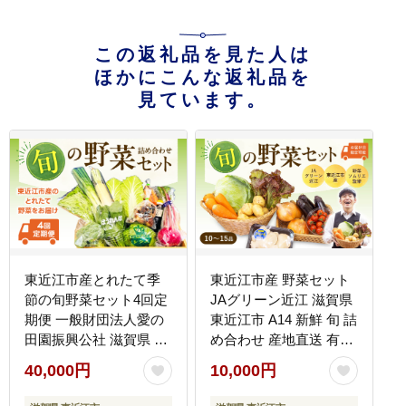
この返礼品を見た人は
ほかにこんな返礼品を
見ています。
東近江市産とれたて季
東近江市産 野菜セット
節の旬野菜セット4回定
JAグリーン近江 滋賀県
期便 一般財団法人愛の
東近江市 A14 新鮮 旬 詰
田園振興公社 滋賀県 東
め合わせ 産地直送 有機
近江市 D28 野菜セット
野菜 厳選 お取り寄せ
40,000円
10,000円
旬野菜 定期便 詰め合わ
せ お取り寄せ 産地直送