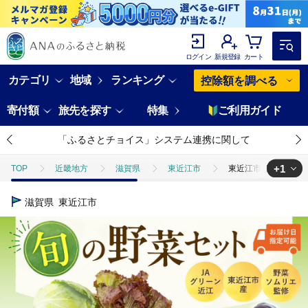
ログイン
新規登録
カート
カテゴリ
地域
ランキング
控除額を調べる
寄付額
旅先を探す
特集
ご利用ガイド
「ふるさとチョイス」システム連携に関して
+1
TOP
近畿地方
滋賀県
東近江市
東近江市産 野菜セット
TOP
野菜
東近江市産 野菜セット JAグリーン近江 滋賀県 東近江市 
滋賀県
東近江市