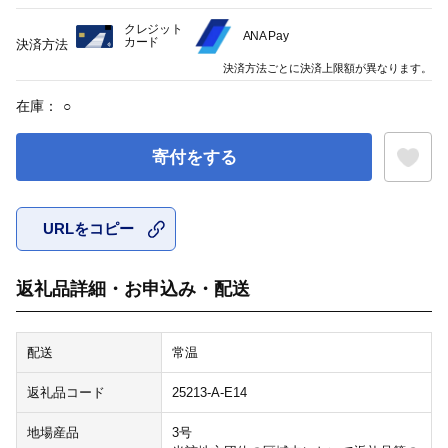
クレジット
ANA Pay
カード
決済方法
決済方法ごとに決済上限額が異なります。
在庫：
○
寄付をする
URLをコピー
お気に入
返礼品詳細・お申込み・配送
配送
常温
返礼品コード
25213-A-E14
地場産品
3号