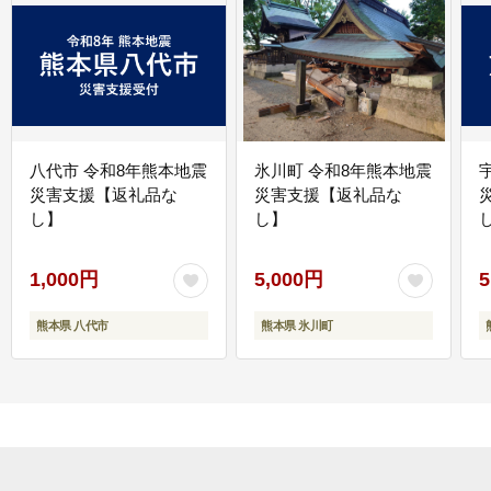
八代市 令和8年熊本地震
氷川町 令和8年熊本地震
災害支援【返礼品な
災害支援【返礼品な
し】
し】
し
1,000円
5,000円
5
熊本県 八代市
熊本県 氷川町