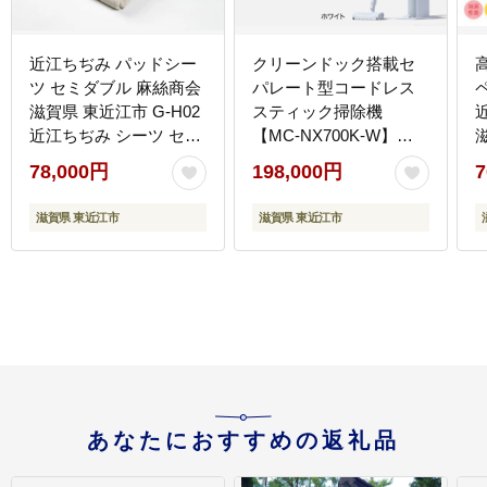
近江ちぢみ パッドシー
クリーンドック搭載セ
ツ セミダブル 麻絲商会
パレート型コードレス
滋賀県 東近江市 G-H02
スティック掃除機
近江ちぢみ シーツ セミ
【MC-NX700K-W】
ダブル 夏用 洗える 吸湿
Panasonic 滋賀県 東近
78,000円
198,000円
7
性 放湿性 サラサラ 寝具
江市 AI-H01 掃除機 コー
ふとん ベッドパッド 天
ドレス スティック パナ
滋賀県 東近江市
滋賀県 東近江市
然素材 日本製
ソニック 自動ゴミ収集
あなたにおすすめの返礼品