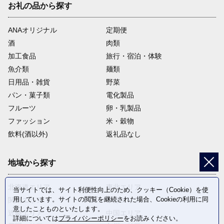
お礼の品から探す
ANAオリジナル
定期便
酒
肉類
加工食品
旅行・宿泊・体験
魚介類
麺類
日用品・雑貨
野菜
パン・菓子類
電化製品
フルーツ
卵・乳製品
ファッション
米・穀物
飲料(酒以外)
返礼品なし
地域から探す
北海道エリア
東北エリア
当サイトでは、サイト利便性向上のため、クッキー（Cookie）を使
用しています。サイトの閲覧を継続された場合、Cookieの利用に同
関東エリア
中部エリア
意したことものといたします。
近畿エリア
中国エリア
詳細については
プライバシーポリシー
をお読みください。