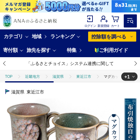
ログイン
新規登録
カート
カテゴリ
地域
ランキング
控除額を調べる
寄付額
旅先を探す
特集
ご利用ガイド
「ふるさとチョイス」システム連携に関して
+1
TOP
近畿地方
滋賀県
東近江市
マグカップ「桜」ペア 
TOP
日用品・雑貨
食器
マグカップ「桜」ペア 株式会社 布引焼
滋賀県
東近江市