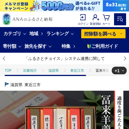
ログイン
新規登録
カート
カテゴリ
地域
ランキング
控除額を調べる
寄付額
旅先を探す
特集
ご利用ガイド
「ふるさとチョイス」システム連携に関して
+1
TOP
近畿地方
滋賀県
東近江市
冨来羊羹ミニサイズ 
TOP
パン・菓子類
和菓子
羊羹
冨来羊羹ミニサイズ 
滋賀県
東近江市