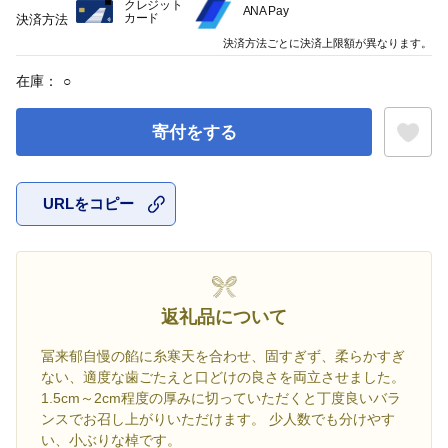
クレジット
ANA Pay
カード
決済方法
決済方法ごとに決済上限額が異なります。
在庫：
○
寄付をする
URLをコピー
お気に入
返礼品について
冨来郁自慢の餡に糸寒天を合わせ、固すぎず、柔らかすぎ
ない、適度な歯ごたえと口どけの良さを両立させました。
1.5cm～2cm程度の厚みに切っていただくと丁度良いバラ
ンスでお召し上がりいただけます。 少人数でも分けやす
い、小ぶりな棹です。