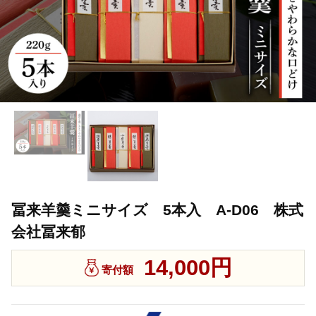
冨来羊羹ミニサイズ 5本入 A-D06 株式
会社冨来郁
14,000円
寄付額