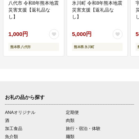
八代市 令和8年熊本地震
氷川町 令和8年熊本地震
災害支援【返礼品な
災害支援【返礼品な
し】
し】
し
1,000円
5,000円
5
熊本県 八代市
熊本県 氷川町
お礼の品から探す
ANAオリジナル
定期便
酒
肉類
加工食品
旅行・宿泊・体験
魚介類
麺類