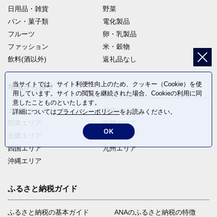
日用品・雑貨
野菜
パン・菓子類
電化製品
フルーツ
卵・乳製品
ファッション
米・穀物
飲料(酒以外)
返礼品なし
当サイトでは、サイト利便性向上のため、クッキー（Cookie）を使
地域から探す
用しています。サイトの閲覧を継続された場合、Cookieの利用に同
意したことものといたします。
北海道エリア
東北エリア
詳細については
プライバシーポリシー
をお読みください。
関東エリア
中部エリア
OK
近畿エリア
中国エリア
四国エリア
九州エリア
沖縄エリア
ふるさと納税ガイド
ふるさと納税の基本ガイド
ANAのふるさと納税の特徴