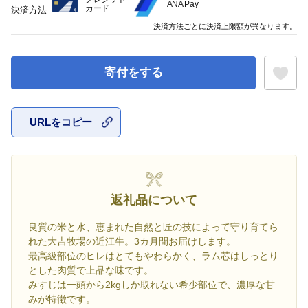
ANA Pay
カード
決済方法
決済方法ごとに決済上限額が異なります。
寄付をする
URLをコピー
お気に入
返礼品について
良質の米と水、恵まれた自然と匠の技によって守り育てら
れた大吉牧場の近江牛。3カ月間お届けします。
最高級部位のヒレはとてもやわらかく、ラム芯はしっとり
とした肉質で上品な味です。
みすじは一頭から2kgしか取れない希少部位で、濃厚な甘
みが特徴です。