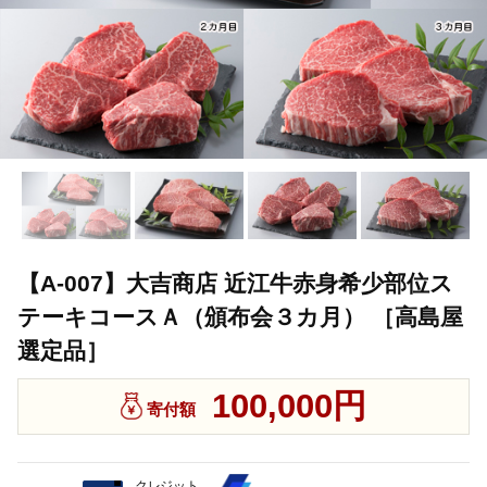
【A-007】大吉商店 近江牛赤身希少部位ス
テーキコースＡ（頒布会３カ月） ［高島屋
選定品］
100,000円
寄付額
クレジット