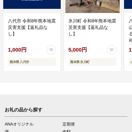
八代市 令和8年熊本地震
氷川町 令和8年熊本地震
災害支援【返礼品な
災害支援【返礼品な
し】
し】
1,000円
5,000円
1
熊本県 八代市
熊本県 氷川町
お礼の品から探す
ANAオリジナル
定期便
酒
肉類