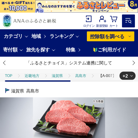
ログイン
新規登録
カート
カテゴリ
地域
ランキング
控除額を調べる
寄付額
旅先を探す
特集
ご利用ガイド
「ふるさとチョイス」システム連携に関して
+2
TOP
近畿地方
滋賀県
高島市
【A-007】大吉商店
TOP
肉
牛肉
近江牛
【A-007】大吉商店 近江牛
滋賀県
高島市
TOP
定期便
肉(定期便)
【A-007】大吉商店 近江牛赤身