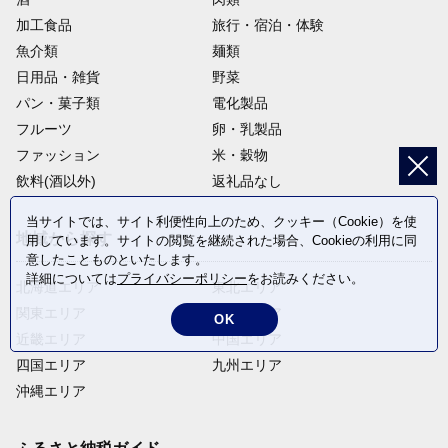
加工食品
旅行・宿泊・体験
魚介類
麺類
日用品・雑貨
野菜
パン・菓子類
電化製品
フルーツ
卵・乳製品
ファッション
米・穀物
飲料(酒以外)
返礼品なし
当サイトでは、サイト利便性向上のため、クッキー（Cookie）を使
地域から探す
用しています。サイトの閲覧を継続された場合、Cookieの利用に同
意したことものといたします。
詳細については
プライバシーポリシー
をお読みください。
北海道エリア
東北エリア
関東エリア
中部エリア
OK
近畿エリア
中国エリア
四国エリア
九州エリア
沖縄エリア