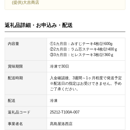
(提供)大吉商店
返礼品詳細・お申込み・配送
内容量
①1カ月目：みすじテーキ4枚/計600g
②2カ月目：ラム芯ステーキ4枚/計400ｇ
③3カ月目：ヒレステーキ3枚/計360ｇ
賞味期限
冷凍で30日
配送時期
入金確認後、3週間～1ヶ月程度で発送予定
※配送日の指定はお受けできません。予め
ご了承ください。
配送
冷凍
返礼品コード
25212-T100A-007
事業者名
髙島屋洛西店