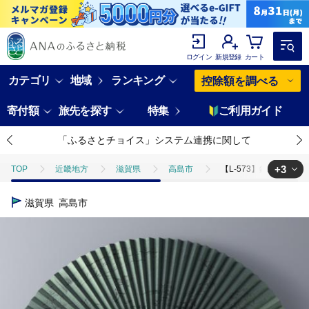
ログイン
新規登録
カート
カテゴリ
地域
ランキング
控除額を調べる
寄付額
旅先を探す
特集
ご利用ガイド
「ふるさとチョイス」システム連携に関して
+3
TOP
近畿地方
滋賀県
高島市
【L-573】鈴木扇子店 
TOP
日用品・雑貨
伝統工芸品
【L-573】鈴木扇子店 鳥獣戯
滋賀県
高島市
TOP
日用品・雑貨
ほかの雑貨・日用品
【L-573】鈴木扇子
TOP
ファッション
小物
【L-573】鈴木扇子店 鳥獣戯画うる