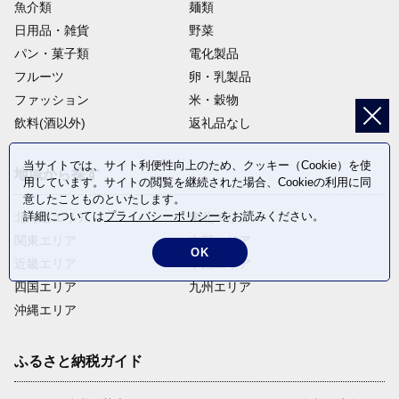
魚介類
麺類
日用品・雑貨
野菜
パン・菓子類
電化製品
フルーツ
卵・乳製品
ファッション
米・穀物
飲料(酒以外)
返礼品なし
当サイトでは、サイト利便性向上のため、クッキー（Cookie）を使
地域から探す
用しています。サイトの閲覧を継続された場合、Cookieの利用に同
意したことものといたします。
詳細については
プライバシーポリシー
をお読みください。
北海道エリア
東北エリア
関東エリア
中部エリア
OK
近畿エリア
中国エリア
四国エリア
九州エリア
沖縄エリア
ふるさと納税ガイド