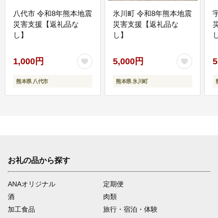
八代市 令和8年熊本地震
氷川町 令和8年熊本地震
災害支援【返礼品な
災害支援【返礼品な
し】
し】
し
1,000円
5,000円
5
熊本県 八代市
熊本県 氷川町
お礼の品から探す
ANAオリジナル
定期便
酒
肉類
加工食品
旅行・宿泊・体験