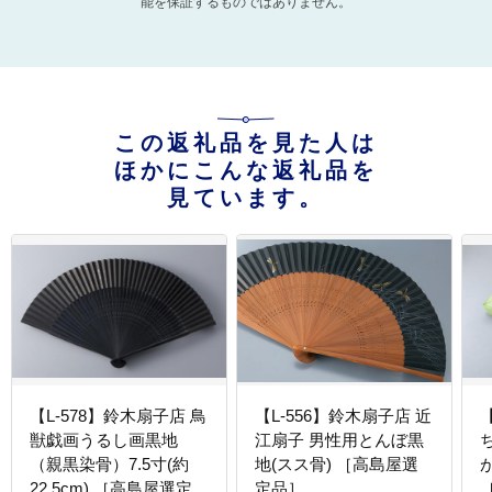
能を保証するものではありません。
この返礼品を見た人は
ほかにこんな返礼品を
見ています。
【L-578】鈴木扇子店 鳥
【L-556】鈴木扇子店 近
獣戯画うるし画黒地
江扇子 男性用とんぼ黒
（親黒染骨）7.5寸(約
地(スス骨) ［高島屋選
22.5cm) ［高島屋選定
定品］