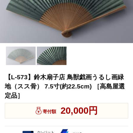
【L-573】鈴木扇子店 鳥獣戯画うるし画緑
地（スス骨） 7.5寸(約22.5cm) ［高島屋選
定品］
20,000円
寄付額
クレジット