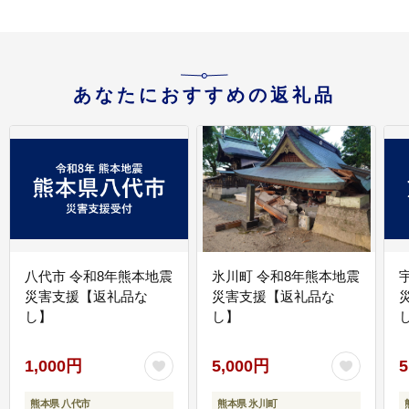
あなたにおすすめの返礼品
八代市 令和8年熊本地震
氷川町 令和8年熊本地震
災害支援【返礼品な
災害支援【返礼品な
し】
し】
し
1,000円
5,000円
5
熊本県 八代市
熊本県 氷川町