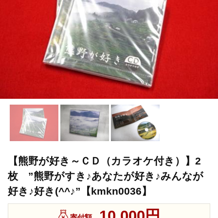
【熊野が好き～ＣＤ（カラオケ付き）】2
枚 ”熊野がすき♪あなたが好き♪みんなが
好き♪好き(^^♪”【kmkn0036】
10,000円
寄付額