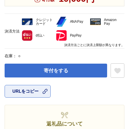
クレジット
Amazon
ANA Pay
カード
Pay
決済方法
d払い
PayPay
決済方法ごとに決済上限額が異なります。
在庫：
○
寄付をする
URLをコピー
お気に入
返礼品について