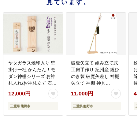
見ています。
ヤタガラス焼印入り 壁
破魔矢立て 組み立て式
掛け一社 かんたん！モ
工房手作り 紀州産 総ひ
ダン神棚シリーズ お神
のき製 破魔矢差し 神棚
札入れ/お神札立て 石膏
矢立て 神棚 神具
ボード壁に簡単取付け&
【ymku0027】
12,000円
11,000円
4
簡単設置できます！紀
き
州産 総ひのき製
三重県 熊野市
三重県 熊野市
【ymku0024】