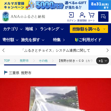
ログイン
新規登録
カート
カテゴリ
地域
ランキング
控除額を調べる
寄付額
旅先を探す
特集
ご利用ガイド
「ふるさとチョイス」システム連携に関して
+1
TOP
熊野市
その他
【熊野が好き～ＣＤ（カラオケ付き）】2枚 
TOP
日用品・雑貨
ほかの雑貨・日用品
【熊野が好き～ＣＤ（
三重県
熊野市