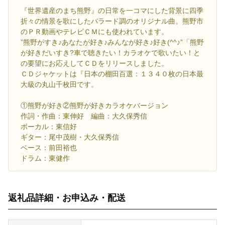
『世界遺産のまち熊野』の日常を一コマにした背景に四季
折々の情景を歌にしたバラード調のオリジナル曲。熊野市
のＰＲ動画やテレビＣＭにも使われています。
”熊野がすき♪あなたが好き♪みんなが好き♪好き(^^♪”「熊野
が好きだいすき?車で聴きたい！カラオケで歌いたい！と
の要望にお応えしてＣＤをリリースしました。
ＣＤジャケットは『日本の棚田百選：１３４０枚の日本最
大級の丸山千枚田です。
①熊野が好き②熊野が好きカラオケバージョン
作詞・作曲：東伸好 編曲：大久保秀信
ボーカル：東信好
ギター：尾中茂樹・大久保秀信
ベース：前田裕也
ドラム：東健作
返礼品詳細・お申込み・配送