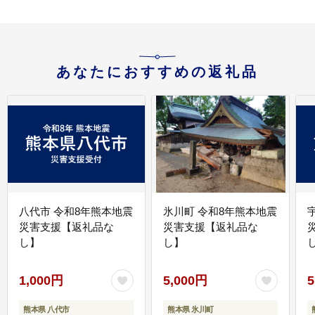
あなたにおすすめの返礼品
八代市 令和8年熊本地震
氷川町 令和8年熊本地震
災害支援【返礼品な
災害支援【返礼品な
し】
し】
し
1,000円
5,000円
5
熊本県 八代市
熊本県 氷川町