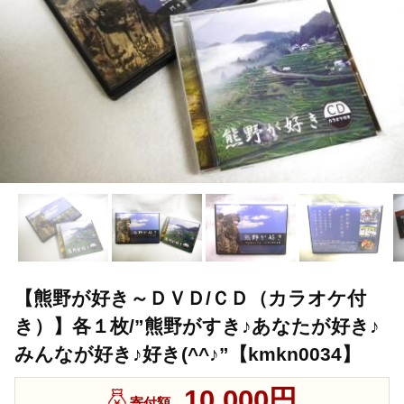
【熊野が好き～ＤＶＤ/ＣＤ（カラオケ付
き）】各１枚/”熊野がすき♪あなたが好き♪
みんなが好き♪好き(^^♪”【kmkn0034】
10,000円
寄付額