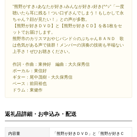
”熊野がすき♪あなたが好き♪みんなが好き♪好き(^^♪”「一度
聴いたら耳に残る！つい口ずさんでしまう！もしかして永
ちゃん？顔が見たい！」との声が多数。
【熊野が好きＤＶＤ】と【熊野が好きＣＤ】を各1枚をセ
ットでお届けします。
熊野市のカリスマおやじバンド☆のぶちゃんＢＡＮＤ 歌
は色気がある声で抜群！メンバーの演奏の技術も半端ない
上手さ！ぜひお聴きください。
作詞・作曲：東伸好 編曲：大久保秀信
ボーカル：東信好
ギター：尾中茂樹・大久保秀信
ベース：前田裕也
ドラム：東健作
返礼品詳細・お申込み・配送
内容量
「熊野が好きＤＶＤ」と「熊野が好きＣ