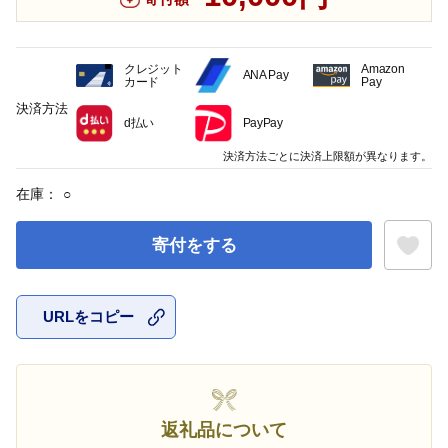
クレジット
Amazon
ANA Pay
カード
Pay
決済方法
d払い
PayPay
決済方法ごとに決済上限額が異なります。
在庫：
○
寄付をする
URLをコピー
お気に入
返礼品について