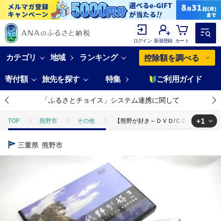
ログイン
新規登録
カート
カテゴリ
地域
ランキング
控除額を調べる
寄付額
旅先を探す
特集
ご利用ガイド
「ふるさとチョイス」システム連携に関して
+1
TOP
熊野市
その他
【熊野が好き～ＤＶＤ/ＣＤ（カラオケ付き）
TOP
日用品・雑貨
ほかの雑貨・日用品
【熊野が好き～ＤＶＤ
三重県
熊野市