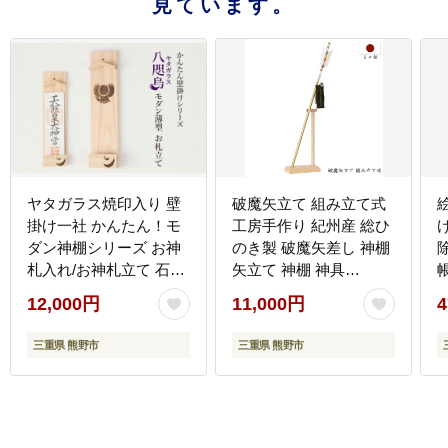
見ています。
ヤタガラス焼印入り 壁
破魔矢立て 組み立て式
掛け一社 かんたん！モ
工房手作り 紀州産 総ひ
ダン神棚シリーズ お神
のき製 破魔矢差し 神棚
札入れ/お神札立て 石膏
矢立て 神棚 神具
ボード壁に簡単取付け&
【ymku0027】
12,000円
11,000円
4
簡単設置できます！紀
き
州産 総ひのき製
三重県 熊野市
三重県 熊野市
【ymku0024】