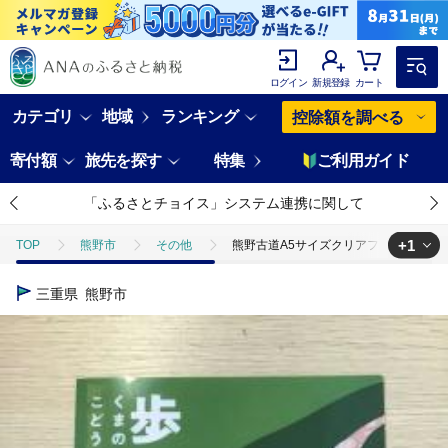
ログイン
新規登録
カート
カテゴリ
地域
ランキング
控除額を調べる
寄付額
旅先を探す
特集
ご利用ガイド
「ふるさとチョイス」システム連携に関して
+1
TOP
熊野市
その他
熊野古道A5サイズクリアファイル15枚
TOP
日用品・雑貨
ほかの雑貨・日用品
熊野古道A5サイズ
三重県
熊野市