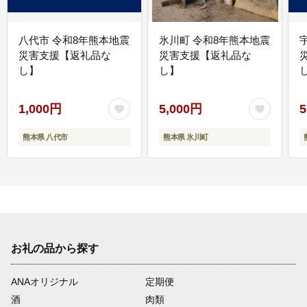
八代市 令和8年熊本地震
氷川町 令和8年熊本地震
災害支援【返礼品な
災害支援【返礼品な
し】
し】
し
1,000円
5,000円
5
熊本県 八代市
熊本県 氷川町
お礼の品から探す
ANAオリジナル
定期便
酒
肉類