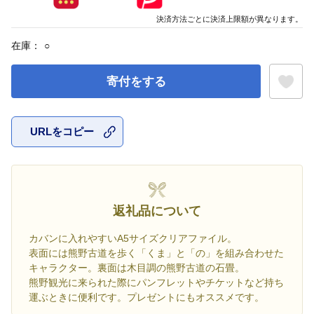
決済方法ごとに決済上限額が異なります。
在庫：
○
寄付をする
URLをコピー
お気に入
返礼品について
カバンに入れやすいA5サイズクリアファイル。
表面には熊野古道を歩く「くま」と「の」を組み合わせた
キャラクター。裏面は木目調の熊野古道の石畳。
熊野観光に来られた際にパンフレットやチケットなど持ち
運ぶときに便利です。プレゼントにもオススメです。