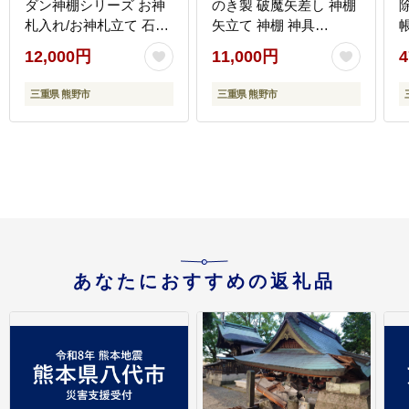
ダン神棚シリーズ お神
のき製 破魔矢差し 神棚
札入れ/お神札立て 石膏
矢立て 神棚 神具
ボード壁に簡単取付け&
【ymku0027】
12,000円
11,000円
4
簡単設置できます！紀
き
州産 総ひのき製
三重県 熊野市
三重県 熊野市
【ymku0024】
あなたにおすすめの返礼品