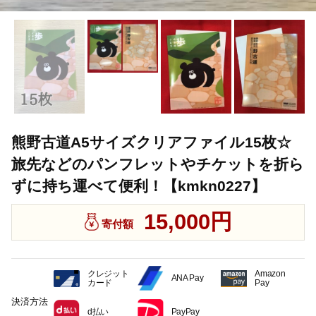
熊野古道A5サイズクリアファイル15枚☆
旅先などのパンフレットやチケットを折ら
ずに持ち運べて便利！【kmkn0227】
15,000円
寄付額
クレジット
Amazon
ANA Pay
カード
Pay
決済方法
d払い
PayPay