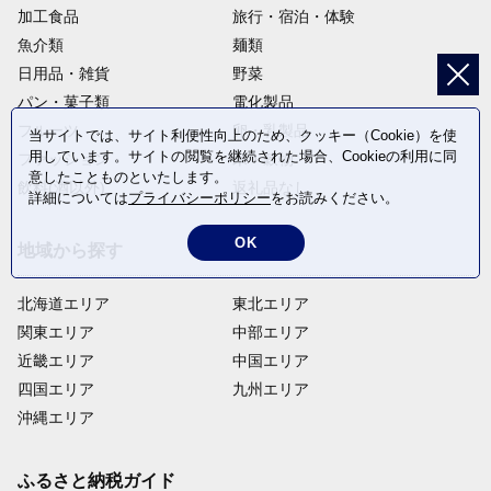
加工食品
旅行・宿泊・体験
魚介類
麺類
日用品・雑貨
野菜
パン・菓子類
電化製品
フルーツ
卵・乳製品
当サイトでは、サイト利便性向上のため、クッキー（Cookie）を使
用しています。サイトの閲覧を継続された場合、Cookieの利用に同
ファッション
米・穀物
意したことものといたします。
飲料(酒以外)
返礼品なし
詳細については
プライバシーポリシー
をお読みください。
OK
地域から探す
北海道エリア
東北エリア
関東エリア
中部エリア
近畿エリア
中国エリア
四国エリア
九州エリア
沖縄エリア
ふるさと納税ガイド