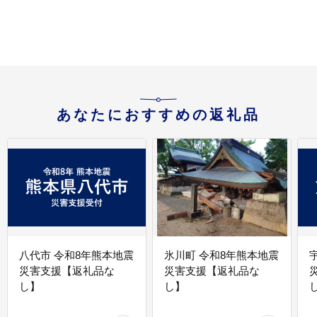
あなたにおすすめの返礼品
八代市 令和8年熊本地震
氷川町 令和8年熊本地震
災害支援【返礼品な
災害支援【返礼品な
し】
し】
し