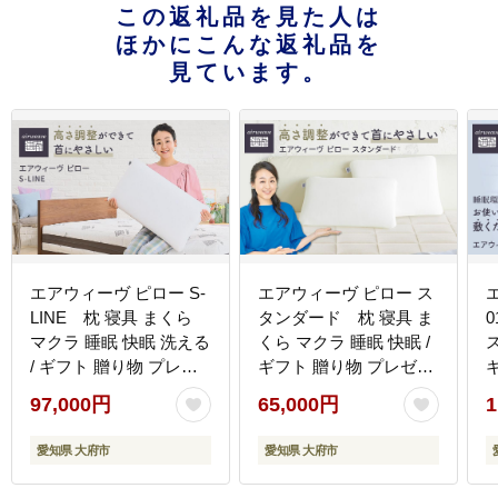
この返礼品を見た人は
ほかにこんな返礼品を
見ています。
エアウィーヴ ピロー S-
エアウィーヴ ピロー ス
LINE 枕 寝具 まくら
タンダード 枕 寝具 ま
マクラ 睡眠 快眠 洗える
くら マクラ 睡眠 快眠 /
/ ギフト 贈り物 プレゼ
ギフト 贈り物 プレゼン
ント 祝い 内祝い 誕生日
ト 祝い 内祝い 誕生日
97,000円
65,000円
1
記念日 お土産 父 母 敬
記念日 お土産 父 母 敬
老 お中元 お歳暮
老 お中元 お歳暮
愛知県 大府市
愛知県 大府市