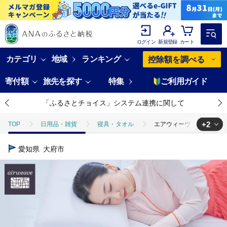
ログイン
新規登録
カート
カテゴリ
地域
ランキング
控除額を調べる
寄付額
旅先を探す
特集
ご利用ガイド
「ふるさとチョイス」システム連携に関して
+2
TOP
日用品・雑貨
寝具・タオル
エアウィーヴ スマート 01
TOP
日用品・雑貨
美容雑貨
エアウィーヴ スマート 01 セミ
愛知県
大府市
TOP
ファッション
その他ファッション
エアウィーヴ スマー