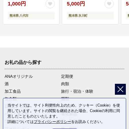
1,000円
5,000円
5
熊本県 八代市
熊本県 氷川町
お礼の品から探す
ANAオリジナル
定期便
酒
肉類
加工食品
旅行・宿泊・体験
魚介類
麺類
当サイトでは、サイト利便性向上のため、クッキー（Cookie）を使
日用品・雑貨
野菜
用しています。サイトの閲覧を継続された場合、Cookieの利用に同
パン・菓子類
電化製品
意したことものといたします。
フルーツ
卵・乳製品
詳細については
プライバシーポリシー
をお読みください。
ファッション
米・穀物