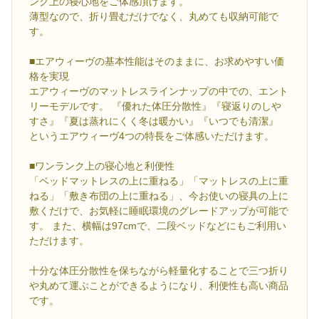
ンク上の寝心地をご体感頂けます。
薄型なので、折り畳むだけでなく、丸めても収納可能で
す。
■エアウィーヴの基本性能はそのままに、お求めやすい価
格を実現
エアウィーヴのマットレスラインナップの中での、エント
リーモデルです。 『優れた体圧分散性』『寝返りのしや
すさ』『夏は蒸れにくく冬は暖かい』『いつでも清潔』
というエアウィーヴ4つの特長をご体感いただけます。
■ワンランク上の寝心地と利便性
「ベッドマットレスの上に重ねる」「マットレスの上に重
ねる」「敷き布団の上に重ねる」、今お使いの寝具の上に
敷くだけで、お気軽に睡眠環境のグレードアップが可能で
す。 また、横幅は97cmで、二段ベッドなどにもご利用い
ただけます。
十分な体圧分散性を保ちながら軽量化することで三つ折り
や丸めて運ぶことができるようになり、利便性も高い商品
です。