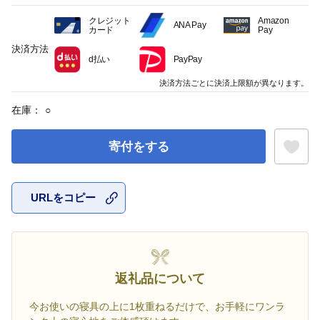
クレジット
Amazon
ANA Pay
カード
Pay
決済方法
d払い
PayPay
決済方法ごとに決済上限額が異なります。
在庫：
○
寄付をする
URLをコピー
お気に入
返礼品について
今お使いの寝具の上に1枚重ねるだけで、お手軽にワンラ