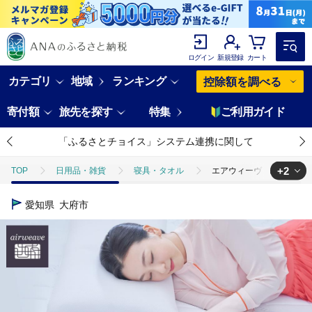
ログイン
新規登録
カート
カテゴリ
地域
ランキング
控除額を調べる
寄付額
旅先を探す
特集
ご利用ガイド
「ふるさとチョイス」システム連携に関して
+2
TOP
日用品・雑貨
寝具・タオル
エアウィーヴ スマート 01
TOP
日用品・雑貨
美容雑貨
エアウィーヴ スマート 01 シン
愛知県
大府市
TOP
ファッション
その他ファッション
エアウィーヴ スマー