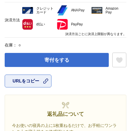
クレジット
Amazon
ANA Pay
カード
Pay
決済方法
d払い
PayPay
決済方法ごとに決済上限額が異なります。
在庫：
○
寄付をする
URLをコピー
お気に入
返礼品について
今お使いの寝具の上に1枚重ねるだけで、お手軽にワンラ