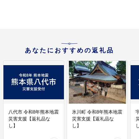
あなたにおすすめの返礼品
八代市 令和8年熊本地震
氷川町 令和8年熊本地震
災害支援【返礼品な
災害支援【返礼品な
し】
し】
し