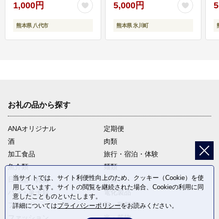
1,000円
5,000円
5
熊本県 八代市
熊本県 氷川町
お礼の品から探す
ANAオリジナル
定期便
酒
肉類
加工食品
旅行・宿泊・体験
魚介類
麺類
当サイトでは、サイト利便性向上のため、クッキー（Cookie）を使
日用品・雑貨
野菜
用しています。サイトの閲覧を継続された場合、Cookieの利用に同
パン・菓子類
電化製品
意したことものといたします。
フルーツ
卵・乳製品
詳細については
プライバシーポリシー
をお読みください。
ファッション
米・穀物