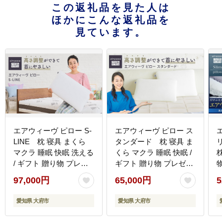
この返礼品を見た人は
ほかにこんな返礼品を
見ています。
エアウィーヴ ピロー S-
エアウィーヴ ピロー ス
LINE 枕 寝具 まくら
タンダード 枕 寝具 ま
マクラ 睡眠 快眠 洗える
くら マクラ 睡眠 快眠 /
/ ギフト 贈り物 プレゼ
ギフト 贈り物 プレゼン
ント 祝い 内祝い 誕生日
ト 祝い 内祝い 誕生日
97,000円
65,000円
5
記念日 お土産 父 母 敬
記念日 お土産 父 母 敬
老 お中元 お歳暮
老 お中元 お歳暮
愛知県 大府市
愛知県 大府市