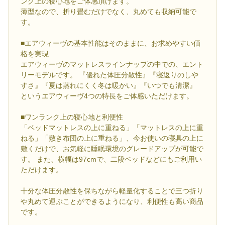
ンク上の寝心地をご体感頂けます。
薄型なので、折り畳むだけでなく、丸めても収納可能で
す。
■エアウィーヴの基本性能はそのままに、お求めやすい価
格を実現
エアウィーヴのマットレスラインナップの中での、エント
リーモデルです。 『優れた体圧分散性』『寝返りのしや
すさ』『夏は蒸れにくく冬は暖かい』『いつでも清潔』
というエアウィーヴ4つの特長をご体感いただけます。
■ワンランク上の寝心地と利便性
「ベッドマットレスの上に重ねる」「マットレスの上に重
ねる」「敷き布団の上に重ねる」、今お使いの寝具の上に
敷くだけで、お気軽に睡眠環境のグレードアップが可能で
す。 また、横幅は97cmで、二段ベッドなどにもご利用い
ただけます。
十分な体圧分散性を保ちながら軽量化することで三つ折り
や丸めて運ぶことができるようになり、利便性も高い商品
です。