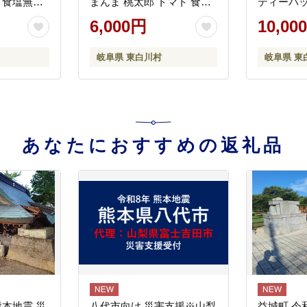
 食塩無添
まんま 桃太郎 トマト 食塩
ティーバッ
ュース 野
無添加 無添加 野菜ジュー
ティーバッ
6,000円
10,00
 リコピン 完
ス 野菜 トマト100% リコピ
ホット ア
白川村 つ
ン 完熟トマト 濃厚 お試し
岐阜県 東白川村
岐阜県 東
おためし 東白川村
あなたにおすすめの返礼品
熊本地震 災
八代市向け 災害支援※山梨
益城町 令