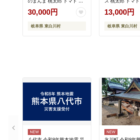
のまんま 桃太郎 トマト 食
ス 桃太郎 トマト
塩無添加 無添加 野菜ジュ
加 無添加 野菜ジ
30,000円
13,000円
ース 野菜 トマト100% リコ
菜 トマト100%
ピン 完熟トマト 濃厚 お試
熟トマト 濃厚 東
岐阜県 東白川村
岐阜県 東白川村
し おためし 東白川村
ちのこの村
八代市 令和8年熊本地震 災
氷川町 令和8年