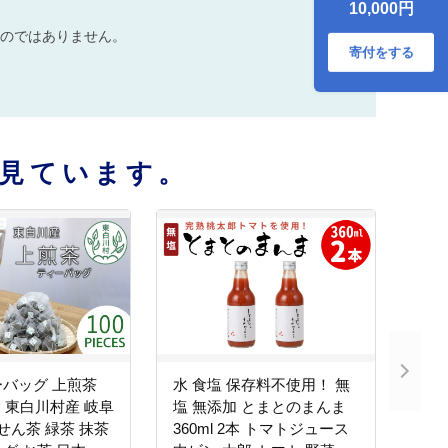
10,000円
桃太郎 トマト 食塩
無添加 無添加 野菜
のではありません。
ジュース 野菜 トマ
寄付をする
ト100% リコピン
完熟トマト 濃厚
見ています。
バッグ 上煎茶
水 食塩 保存料不使用！ 無
袋 東白川村産 岐阜
塩 無添加 とまとのまんま
 せん茶 緑茶 抹茶
360ml 2本 トマトジュース