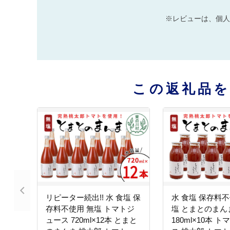
※レビューは、個人
この返礼品
リピーター続出!! 水 食塩 保
水 食塩 保存料不
存料不使用 無塩 トマトジ
塩 とまとのまん
ュース 720ml×12本 とまと
180ml×10本 