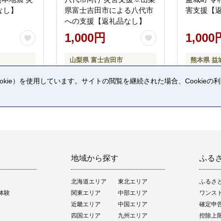
なし】
県富士吉田市による八代市
害支援【
への支援【返礼品なし】
1,000円
1,000
山梨県 富士吉田市
熊本県 益
kie）を使用しています。サイトの閲覧を継続された場合、Cookie
。
地域から探す
ふる
北海道エリア
東北エリア
ふるさ
体験
関東エリア
中部エリア
ワンス
近畿エリア
中国エリア
確定申
四国エリア
九州エリア
控除上