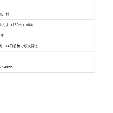
白川村
んま（180ml）×8本
1年
後、14日前後で順次発送
74-0095