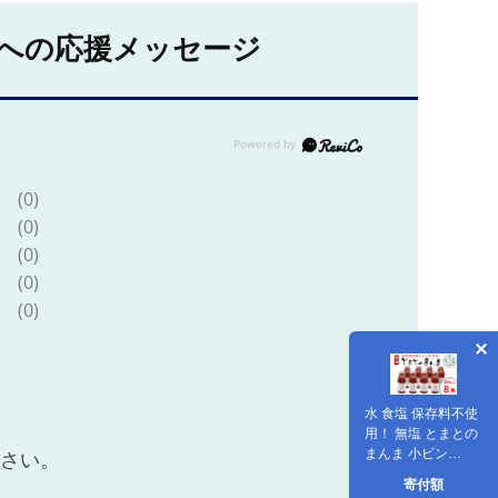
への応援メッセージ
(0)
(0)
(0)
(0)
(0)
水 食塩 保存料不使
用！ 無塩 とまとの
まんま 小ビン
ださい。
180ml 8本 東白川
寄付額
村 トマトジュース