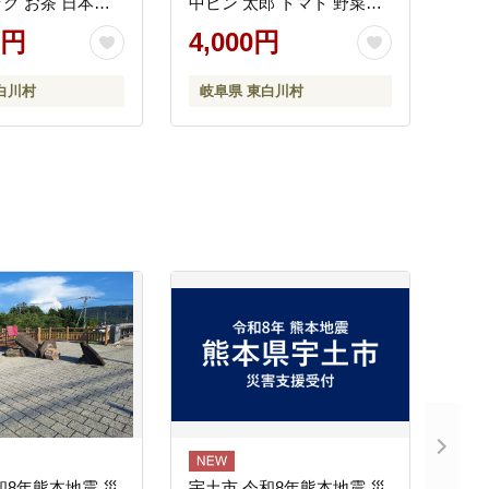
グ お茶 日本茶
中ビン 太郎 トマト 野菜ジ
ク ティーパック
ュース 食塩無添加 野菜 ト
0円
4,000円
イス 茶広農園
マト100% リコピン 完熟ト
マト 濃厚 東白川村
白川村
岐阜県 東白川村
和8年熊本地震 災
宇土市 令和8年熊本地震 災