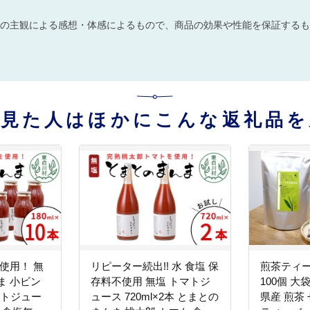
の主観による感想・体感によるもので、商品の効果や性能を保証するも
を見た人はほかにこんな返礼品を
使用！ 無
リピーター続出!! 水 食塩 保
煎茶ティー
ま 小ビン
存料不使用 無塩 トマトジ
100個 大
トマトジュー
ュース 720ml×2本 とまとの
県産 煎茶