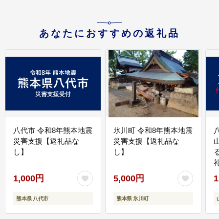
あなたにおすすめの返礼品
八代市 令和8年熊本地震
氷川町 令和8年熊本地震
災害支援【返礼品な
災害支援【返礼品な
し】
し】
1,000円
5,000円
1
熊本県 八代市
熊本県 氷川町