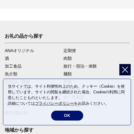
お礼の品から探す
ANAオリジナル
定期便
酒
肉類
加工食品
旅行・宿泊・体験
魚介類
麺類
日用品・雑貨
野菜
当サイトでは、サイト利便性向上のため、クッキー（Cookie）を使
パン・菓子類
電化製品
用しています。サイトの閲覧を継続された場合、Cookieの利用に同
フルーツ
卵・乳製品
意したことものといたします。
詳細については
プライバシーポリシー
をお読みください。
ファッション
米・穀物
飲料(酒以外)
返礼品なし
OK
地域から探す