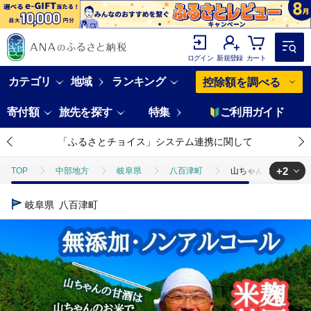
ログイン
新規登録
カート
カテゴリ
地域
ランキング
控除額を調べる
寄付額
旅先を探す
特集
ご利用ガイド
「ふるさとチョイス」システム連携に関して
+2
TOP
中部地方
岐阜県
八百津町
山ちゃんの甘酒 500
TOP
飲料（酒以外）
ほかの飲料
山ちゃんの甘酒 500ml 
岐阜県
八百津町
TOP
酒
甘酒
山ちゃんの甘酒 500ml 6本セット