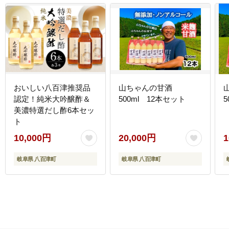
おいしい八百津推奨品
山ちゃんの甘酒
認定！純米大吟醸酢＆
500ml 12本セット
美濃特選だし酢6本セッ
ト
10,000円
20,000円
1
岐阜県 八百津町
岐阜県 八百津町