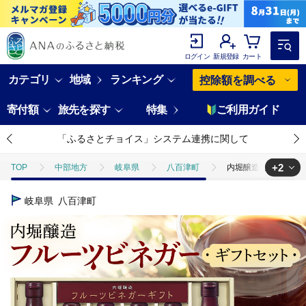
ログイン
新規登録
カート
カテゴリ
地域
ランキング
控除額を調べる
寄付額
旅先を探す
特集
ご利用ガイド
「ふるさとチョイス」システム連携に関して
+2
TOP
中部地方
岐阜県
八百津町
内堀醸造 飲む酢 フルー
TOP
加工食品
調味料
酢
内堀醸造 飲む酢 フルーツビネ
岐阜県
八百津町
TOP
飲料（酒以外）
ほかの飲料
内堀醸造 飲む酢 フルーツビ