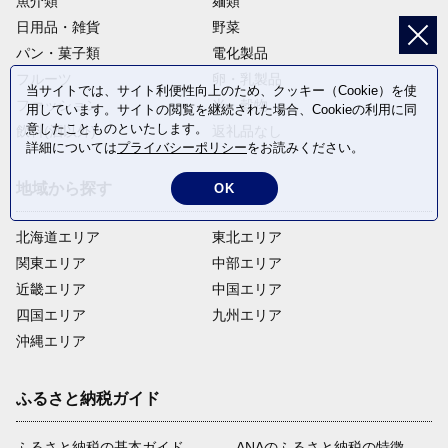
魚介類
麺類
日用品・雑貨
野菜
パン・菓子類
電化製品
フルーツ
卵・乳製品
当サイトでは、サイト利便性向上のため、クッキー（Cookie）を使
ファッション
米・穀物
用しています。サイトの閲覧を継続された場合、Cookieの利用に同
意したことものといたします。
飲料(酒以外)
返礼品なし
詳細については
プライバシーポリシー
をお読みください。
地域から探す
OK
北海道エリア
東北エリア
関東エリア
中部エリア
近畿エリア
中国エリア
四国エリア
九州エリア
沖縄エリア
ふるさと納税ガイド
ふるさと納税の基本ガイド
ANAのふるさと納税の特徴