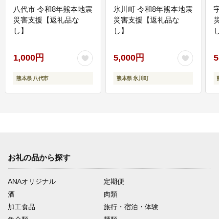
八代市 令和8年熊本地震
氷川町 令和8年熊本地震
災害支援【返礼品な
災害支援【返礼品な
し】
し】
し
1,000円
5,000円
5
熊本県 八代市
熊本県 氷川町
お礼の品から探す
ANAオリジナル
定期便
酒
肉類
加工食品
旅行・宿泊・体験