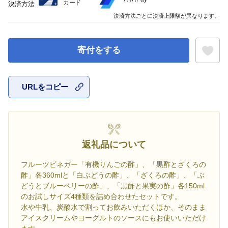
カード
決済方法
決済方法ごとに決済上限額が異なります。
寄付をする
URLをコピー
お気に入
返礼品について
フルーツビネガー「有機りんごの酢」、「黒酢とざくろの
酢」各360mlと「白ぶどうの酢」、「ざくろの酢」、「ぶ
どうとブルーベリーの酢」、「黒酢と果実の酢」各150ml
のお試しサイズ4種類を詰め合わせたセットです。
水や牛乳、炭酸水で割ってお飲みいただくほか、そのまま
アイスクリームやヨーグルトのソースにもお使いいただけ