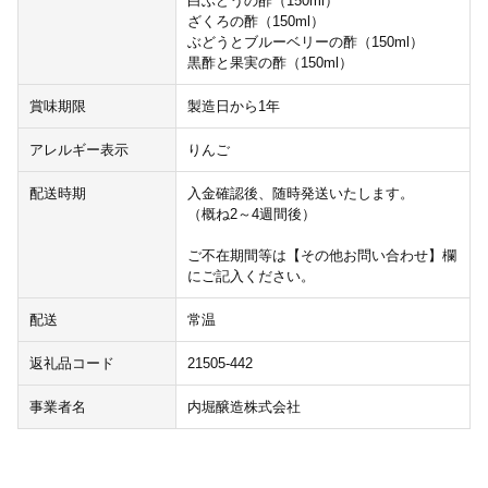
白ぶどうの酢（150ml）
ざくろの酢（150ml）
ぶどうとブルーベリーの酢（150ml）
黒酢と果実の酢（150ml）
賞味期限
製造日から1年
アレルギー表示
りんご
配送時期
入金確認後、随時発送いたします。
（概ね2～4週間後）
ご不在期間等は【その他お問い合わせ】欄
にご記入ください。
配送
常温
返礼品コード
21505-442
事業者名
内堀醸造株式会社