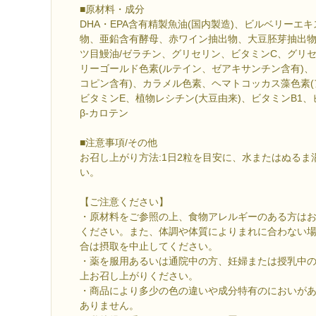
■原材料・成分
DHA・EPA含有精製魚油(国内製造)、ビルベリーエ
物、亜鉛含有酵母、赤ワイン抽出物、大豆胚芽抽出物
ツ目鰻油/ゼラチン、グリセリン、ビタミンC、グリ
リーゴールド色素(ルテイン、ゼアキサンチン含有)、
コピン含有)、カラメル色素、ヘマトコッカス藻色素(
ビタミンE、植物レシチン(大豆由来)、ビタミンB1
β-カロテン
■注意事項/その他
お召し上がり方法:1日2粒を目安に、水またはぬるま
い。
【ご注意ください】
・原材料をご参照の上、食物アレルギーのある方は
ください。また、体調や体質によりまれに合わない
合は摂取を中止してください。
・薬を服用あるいは通院中の方、妊婦または授乳中
上お召し上がりください。
・商品により多少の色の違いや成分特有のにおいが
ありません。