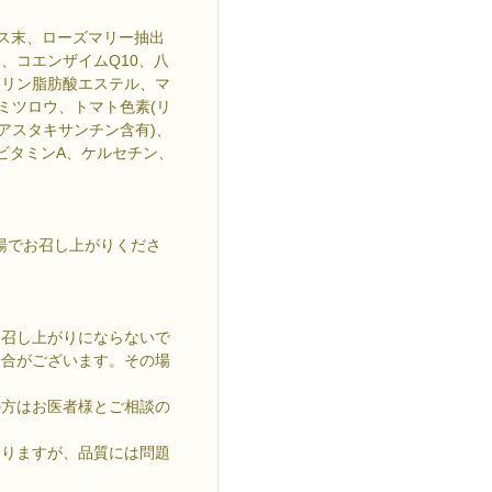
キス末、ローズマリー抽出
、コエンザイムQ10、八
セリン脂肪酸エステル、マ
ミツロウ、トマト色素(リ
アスタキサンチン含有)、
、ビタミンA、ケルセチン、
湯でお召し上がりくださ
お召し上がりにならないで
場合がございます。その場
の方はお医者様とご相談の
ありますが、品質には問題