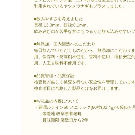
利用されているヤツメウナギもプラスしました。
■飲みやすさを考えました
長径:13.3mm、短径:8.1mm。
飲み込むのが苦手な方にもつるりと飲み込みやすい
■無添加、国内製造へのこだわり
毎日飲んでいただくものだから、無添加にこだわり
用、保存料・防腐剤不使用、香料不使用、増粘安定
用、人工甘味料不使用です。
■品質管理・品質保証
検査員が厳しく検査を行ない安全性を管理していま
検査項目に合格した製品だけをお届けします。
■お礼品の内容について
・豊潤ルテイン50 メニラック[60粒(32.4g)×6袋(6ヶ月
製造地:岐阜県養老町
賞味期限:製造日から2年