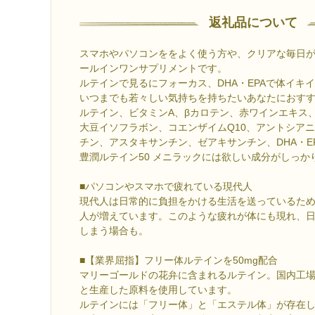
返礼品について
スマホやパソコンををよく使う方や、クリアな毎日
ールインワンサプリメントです。
ルテインで見るにフォーカス、DHA・EPAで体イキ
いつまでも若々しい気持ちを持ちたいあなたにおす
ルテイン、ビタミンA、βカロテン、赤ワインエキス
大豆イソフラボン、コエンザイムQ10、アントシア
チン、アスタキサンチン、ゼアキサンチン、DHA・E
豊潤ルテイン50 メニラックには欲しい成分がしっか
■パソコンやスマホで疲れている現代人
現代人は日常的に負担をかける生活を送っているた
人が増えています。このような疲れが体にも現れ、
しまう場合も。
■【業界屈指】フリー体ルテインを50mg配合
マリーゴールドの花弁に含まれるルテイン。国内工
と生産した原料を使用しています。
ルテインには「フリー体」と「エステル体」が存在