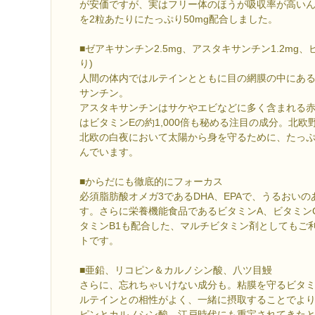
が安価ですが、実はフリー体のほうが吸収率が高い
を2粒あたりにたっぷり50mg配合しました。
■ゼアキサンチン2.5mg、アスタキサンチン1.2mg、
り)
人間の体内ではルテインとともに目の網膜の中にあ
サンチン。
アスタキサンチンはサケやエビなどに多く含まれる
はビタミンEの約1,000倍も秘める注目の成分。北
北欧の白夜において太陽から身を守るために、たっ
んでいます。
■からだにも徹底的にフォーカス
必須脂肪酸オメガ3であるDHA、EPAで、うるおい
す。さらに栄養機能食品であるビタミンA、ビタミン
タミンB1も配合した、マルチビタミン剤としてもご
トです。
■亜鉛、リコピン＆カルノシン酸、八ツ目鰻
さらに、忘れちゃいけない成分も。粘膜を守るビタミ
ルテインとの相性がよく、一緒に摂取することでよ
ピンとカルノシン酸、江戸時代にも重宝されてきた