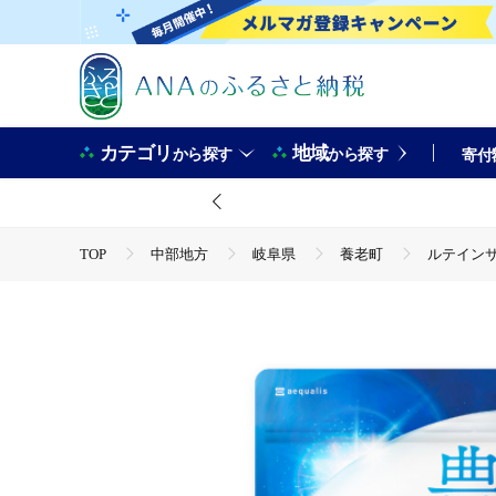
カテゴリ
地域
から探す
から探す
寄付
TOP
中部地方
岐阜県
養老町
ルテインサ
TOP
加工食品
ルテインサプリメント ルテイン50mg配
TOP
加工食品
ほかの加工食品
ルテインサプリメ