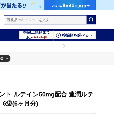
控除上限額まで
控除額を調べる
あと
***,***円
+2
ト ルテイン50mg配合 豊潤ルテ
 6袋(6ヶ月分)