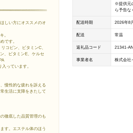
※提供元
ら予告な
配送時期
2026年
がほしい方にオススメのオ
配送
常温
イキ。
すめです。
返礼品コード
21341-A
、リコピン、ビタミンC、
ニン、ビタミンE、ケルセ
事業者名
株式会社
PA
り入っています。
め、慢性的な疲れを訴える
日常生活に支障をきたして
場の徹底した品質管理のも
します。エステル体のほう