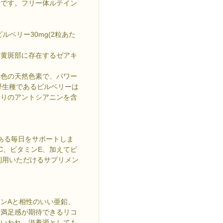
んです。フリー体ルテイン
ビルベリー30mg(2粒あた
る黄斑部に存在するゼアキ
赤色の天然色素で、パワー
欧野生種であるビルベリーは
ぷりのアントシアニンを含
のある毎日をサポートしま
C、ビタミンE、加えてビ
利用いただけるサプリメン
ンAと相性のいい亜鉛、
り満足感が期待できるリコ
といわれ、滋養源としても