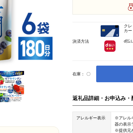
クレ
カー
d払
決済方法
在庫：
〇
返礼品詳細・お申込み・
アレルギー表示
※アレル
器の表示
※提供元