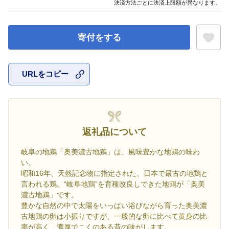
決済方法ごとに決済上限額が異なります。
寄付をする
URLをコピー
お気に入
返礼品について
岐阜の地鶏「奥美濃古地鶏」は、風味豊かな地鶏の味わ
い。
昭和16年、天然記念物に指定された、日本で最古の地鶏と
言われる鶏。“岐阜地鶏”を育種改良しできた地鶏が「奥美
濃古地鶏」です。
豊かな自然の中で太陽をいっぱい浴びながら育った奥美濃
古地鶏の卵は小振りですが、一般的な卵に比べて黄身の比
率が高く、濃厚でこくのある昔の味がします。