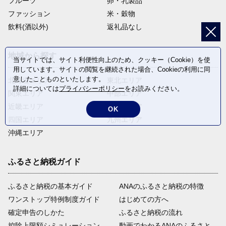
フルーツ
卵・乳製品
ファッション
米・穀物
飲料(酒以外)
返礼品なし
地域から探す
当サイトでは、サイト利便性向上のため、クッキー（Cookie）を使
用しています。サイトの閲覧を継続された場合、Cookieの利用に同
意したことものといたします。
北海道エリア
東北エリア
詳細については
プライバシーポリシー
をお読みください。
関東エリア
中部エリア
近畿エリア
中国エリア
OK
四国エリア
九州エリア
沖縄エリア
ふるさと納税ガイド
ふるさと納税の基本ガイド
ANAのふるさと納税の特徴
ワンストップ特例制度ガイド
はじめての方へ
確定申告のしかた
ふるさと納税の流れ
控除上限額シミュレーション
動画でわかるANAのふるさと