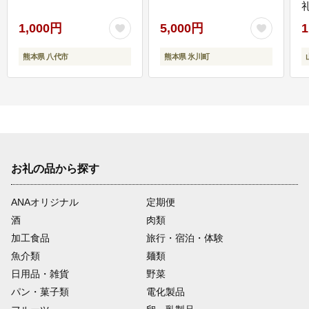
1,000円
5,000円
1
熊本県 八代市
熊本県 氷川町
お礼の品から探す
ANAオリジナル
定期便
酒
肉類
加工食品
旅行・宿泊・体験
魚介類
麺類
日用品・雑貨
野菜
パン・菓子類
電化製品