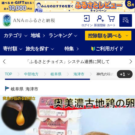
ログイン
新規登録
カート
カテゴリ
地域
ランキング
控除額を調べる
寄付額
旅先を探す
特集
ご利用ガイド
「ふるさとチョイス」システム連携に関して
+1
TOP
中部地方
岐阜県
海津市
神代の味の再現 奥美
TOP
卵・乳製品
卵
神代の味の再現 奥美濃古地鶏の卵【3
岐阜県
海津市