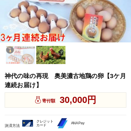
神代の味の再現 奥美濃古地鶏の卵【3ケ月
連続お届け】
30,000円
寄付額
クレジット
ANA Pay
カード
決済方法