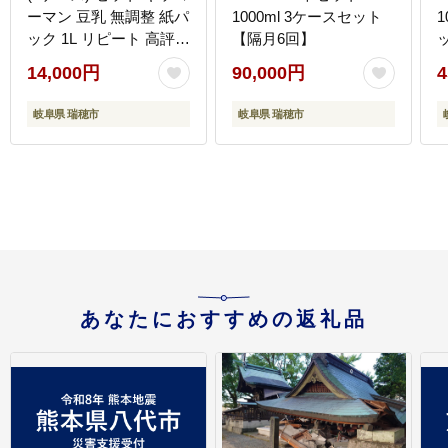
ーマン 豆乳 無調整 紙パ
1000ml 3ケースセット
1
ック 1L リピート 高評価
【隔月6回】
ソイミルク 植物性ミル
14,000円
90,000円
4
ク 常温 常温保存 飲み物
飲料 ドリンク コレステ
岐阜県 瑞穂市
岐阜県 瑞穂市
ロール ゼロ 健康 美容
1000
あなたにおすすめの返礼品