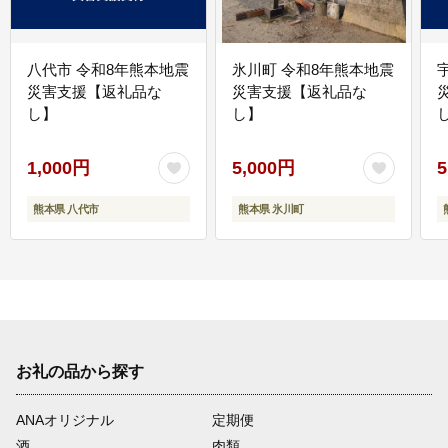
八代市 令和8年熊本地震
氷川町 令和8年熊本地震
災害支援【返礼品な
災害支援【返礼品な
し】
し】
し
1,000円
5,000円
5
熊本県 八代市
熊本県 氷川町
お礼の品から探す
ANAオリジナル
定期便
酒
肉類