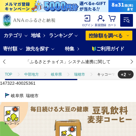
ログイン
新規登録
カート
カテゴリ
地域
ランキング
控除額を調べる
寄付額
旅先を探す
特集
ご利用ガイド
「ふるさとチョイス」システム連携に関して
+2
TOP
中部地方
岐阜県
瑞穂市
キッコーマン 豆乳飲料 麦
147322-40025361
TOP
卵・乳製品
ほかの卵・乳製品
キッコーマン 豆乳飲料 麦芽
岐阜県
瑞穂市
TOP
飲料（酒以外）
ほかの飲料
キッコーマン 豆乳飲料 麦芽コ