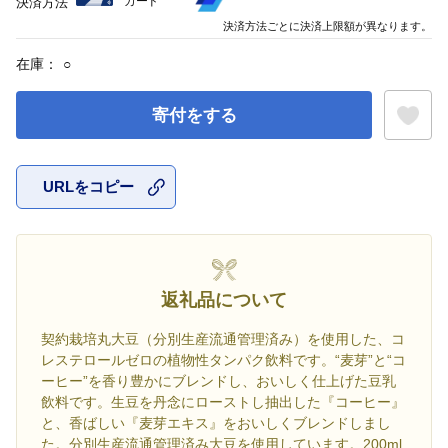
カード
決済方法
決済方法ごとに決済上限額が異なります。
在庫：
○
寄付をする
URLをコピー
お気に入
返礼品について
契約栽培丸大豆（分別生産流通管理済み）を使用した、コ
レステロールゼロの植物性タンパク飲料です。“麦芽”と“コ
ーヒー”を香り豊かにブレンドし、おいしく仕上げた豆乳
飲料です。生豆を丹念にローストし抽出した『コーヒー』
と、香ばしい『麦芽エキス』をおいしくブレンドしまし
た。分別生産流通管理済み大豆を使用しています。200ml