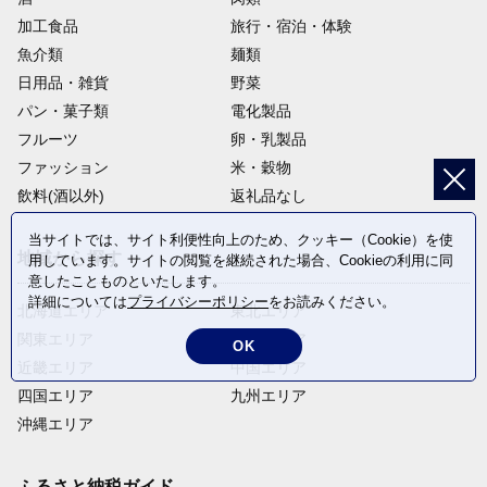
加工食品
旅行・宿泊・体験
魚介類
麺類
日用品・雑貨
野菜
パン・菓子類
電化製品
フルーツ
卵・乳製品
ファッション
米・穀物
飲料(酒以外)
返礼品なし
当サイトでは、サイト利便性向上のため、クッキー（Cookie）を使
地域から探す
用しています。サイトの閲覧を継続された場合、Cookieの利用に同
意したことものといたします。
詳細については
プライバシーポリシー
をお読みください。
北海道エリア
東北エリア
関東エリア
中部エリア
OK
近畿エリア
中国エリア
四国エリア
九州エリア
沖縄エリア
ふるさと納税ガイド