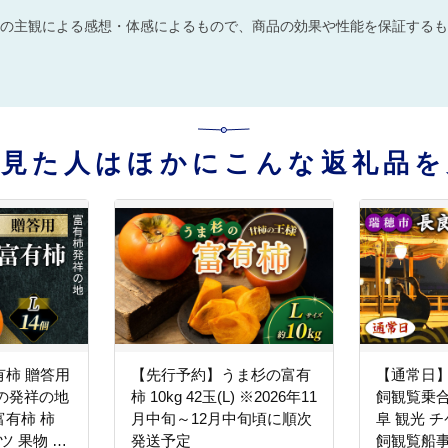
の主観による感想・体感によるもので、商品の効果や性能を保証するも
を見た人はほかにこんな返礼品を
柿 贈答用
【先行予約】うま杉の富有
【通常日
柿の発祥の地
柿 10kg 42玉(L) ※2026年11
飼観覧乗合
有柿 柿
月中旬～12月中旬頃に順次
阜 観光 
ツ 果物 贈
発送予定
飼観覧船事