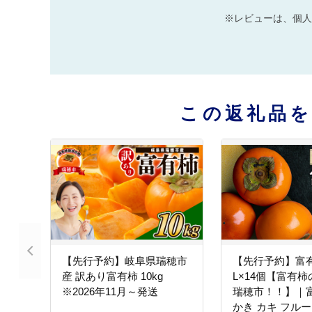
※レビューは、個人
この返礼品
【先行予約】岐阜県瑞穂市
【先行予約】富有
産 訳あり富有柿 10kg
L×14個【富有
※2026年11月～発送
瑞穂市！！】｜富
かき カキ フルー