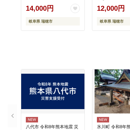
答 贈答用 プレゼ
14,000円
12,000円
ト 贈り物 秋 L
産地直送 岐阜 瑞
岐阜県 瑞穂市
岐阜県 瑞穂市
無料 ※2026
八代市 令和8年熊本地震 災
氷川町 令和8年