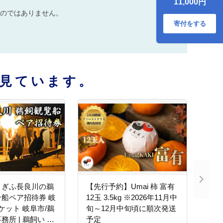
11,000円
レッド 贈答用 贈り
のではありません。
物 ギフト プレゼン
ト
寄付をする
見ています。
】ぎふ長良川の鵜
【先行予約】Umai 柿 富有
船ペア招待券 岐
12玉 3.5kg ※2026年11月中
チケット 岐阜市/鵜
旬～12月中旬頃に順次発送
務所 | 鵜飼い 岐
予定