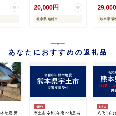
ント ギフ
阜 観光 
20,000円
29,00
サイズ 人気
日本遺産 
穂市 送料
財 遊覧船 
岐阜県 瑞穂市
岐阜県 瑞
年11月～発送
飼 観覧船
観覧船事
あなたにおすすめの返礼品
熊本地震 災
宇土市 令和8年熊本地震 災
八代市向け