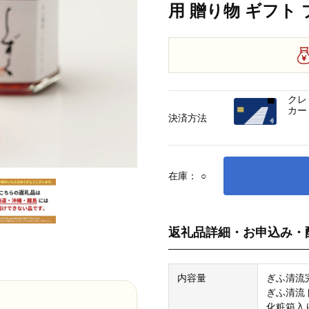
用 贈り物 ギフト
クレ
カー
決済方法
在庫：
○
返礼品詳細・お申込み・
内容量
ぎふ清流
ぎふ清流
化粧箱入