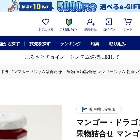
お気に入り
ご利用ガイド
新規登録
ログイン
カート
額から探す
旅先を探す
ランキング
特集
取り組み
「ふるさとチョイス」システム連携に関して
ドラゴンフルーツジャム詰合わせ ｜果物 果物詰合せ マンゴージャム 朝食 パン
ーツジャム詰合わせ ｜果物 果物詰合せ マンゴージャム 朝食 パン ブレッド 
岐阜県
瑞穂市
マンゴー・ドラゴ
果物詰合せ マンゴ