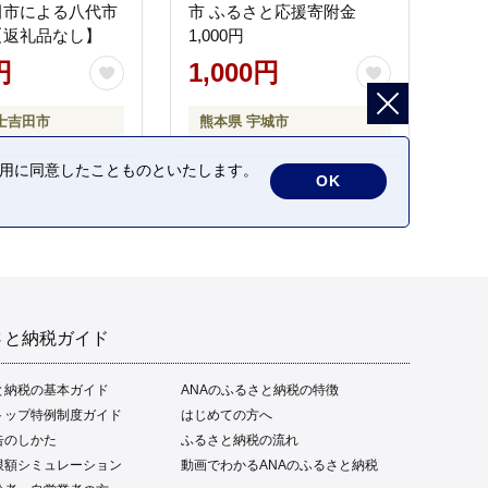
田市による八代市
市 ふるさと応援寄附金
【返礼品なし】
1,000円
円
1,000円
士吉田市
熊本県 宇城市
の利用に同意したことものといたします。
OK
さと納税ガイド
と納税の基本ガイド
ANAのふるさと納税の特徴
トップ特例制度ガイド
はじめての方へ
告のしかた
ふるさと納税の流れ
限額シミュレーション
動画でわかるANAのふるさと納税