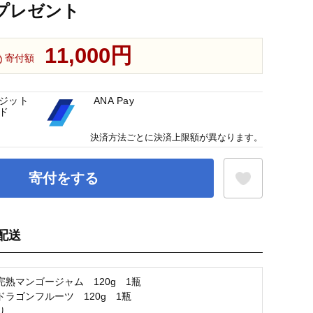
 プレゼント
11,000円
寄付額
ジット
ANA Pay
ド
決済方法ごとに決済上限額が異なります。
寄付をする
配送
お気に入り登録
完熟マンゴージャム 120g 1瓶
ドラゴンフルーツ 120g 1瓶
り