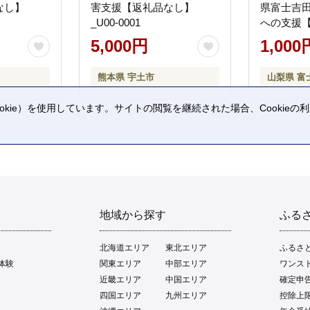
なし】
害支援【返礼品なし】
県富士吉
_U00-0001
への支援
5,000円
1,000
熊本県 宇土市
山梨県 富
kie）を使用しています。サイトの閲覧を継続された場合、Cookie
。
地域から探す
ふる
北海道エリア
東北エリア
ふるさ
体験
関東エリア
中部エリア
ワンス
近畿エリア
中国エリア
確定申
四国エリア
九州エリア
控除上