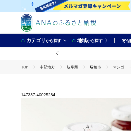
カテゴリ
地域
から探す
から探す
寄付
TOP
中部地方
岐阜県
瑞穂市
マンゴー・
TOP
フルーツ
マンゴー
マンゴー・ドラゴンフル
147337-40025284