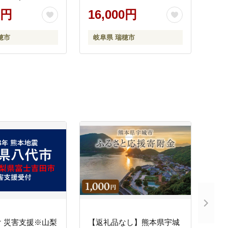
チケット 旅行 伝統
0円
16,000円
重要無形民俗文化
人気 2名 ペア 鵜
穂市
岐阜県 瑞穂市
 乗合船 体験 鵜飼
務所
 災害支援※山梨
【返礼品なし】熊本県宇城