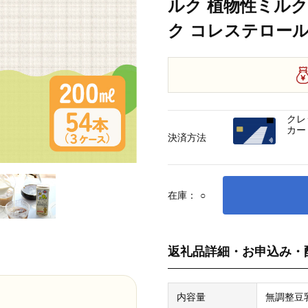
ルク 植物性ミルク
ク コレステロール 
クレ
カー
決済方法
在庫：
○
返礼品詳細・お申込み・
内容量
無調整豆乳