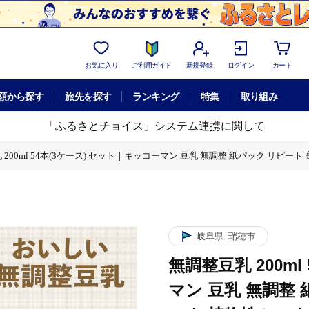
お気に入り
ご利用ガイド
新規登録
ログイン
カート
額から探す
旅先を探す
ランキング
特集
取り組み
「ふるさとチョイス」システム連携に関して
200ml 54本(3ケース) セット｜キッコーマン 豆乳 無調整 紙パック リピート
無調整 紙パック リピート 高評価 ソイミルク 植物性ミルク 常温 常温保存 飲み物 
無調整 紙パック リピート 高評価 ソイミルク 植物性ミルク 常温 常温保存 飲み物 
岐阜県
瑞穂市
無調整豆乳 200m
マン 豆乳 無調整