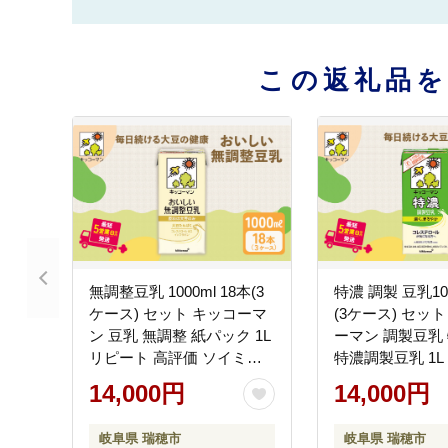
この返礼品
無調整豆乳 1000ml 18本(3
特濃 調製 豆乳100
ケース) セット キッコーマ
(3ケース) セッ
ン 豆乳 無調整 紙パック 1L
ーマン 調製豆乳
リピート 高評価 ソイミル
特濃調製豆乳 1L
ク 植物性ミルク 常温 常温
高評価 ソイミル
14,000円
14,000円
保存 飲み物 飲料 ドリンク
ミルク 常温保存 
コレステロール ゼロ 健康
料 コレステロー
岐阜県 瑞穂市
岐阜県 瑞穂市
美容 1000
健康 美容 1000