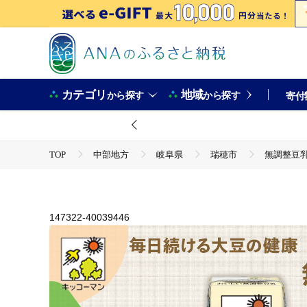
カテゴリ
地域
から探す
から探す
寄付
TOP
中部地方
岐阜県
瑞穂市
無調整豆乳 
TOP
卵・乳製品
ほかの卵・乳製品
無調整豆乳 200ml 54本(3ケース) セット｜キッコーマン 豆乳 
TOP
飲料（酒以外）
ほかの飲料
無調整豆乳 200ml 54本(3ケース) セット｜キッコーマン 豆乳 
147322-40039446