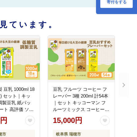
存 飲み物 飲料 ドリ
寄付をする
ンク コレステロー
ル ゼロ 健康 美容
200 岐阜
見ています。
豆乳 1000ml 18
豆乳 フルーツ コーヒー フ
ス) セット｜キッ
レーバー 3種 200ml 計54本
調製豆乳 紙パッ
｜セット キッコーマン フ
ピート 高評価 ソイ
ルーツミックス コーヒー
物性ミルク 常温
バナナ 飲み比べ 紙パック
0円
15,000円
飲み物 飲料 ドリ
ソイミルク 植物性ミルク
シウム 健康 美容
飲み物 飲料 ドリンク ジュ
穂市
岐阜県 瑞穂市
ース 果物 200 健康 美容