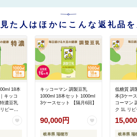
を見た人はほかにこんな返礼品を
0ml 18本
キッコーマン 調製豆乳
低糖質 調製 
ト｜キッコ
1000ml 18本セット 1000ml
本(3ケー
 特濃豆乳
3ケースセット 【隔月6回】
コーマン 
 リピート
ク 1L リ
ク 植物性
ミルク 植
90,000円
15,00
飲み物 飲
常温保存 
ル トクホ
ンク カル
岐阜県 瑞穂市
岐阜県 瑞
1000 岐阜