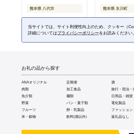
熊本県 八代市
熊本県 氷川町
当サイトでは、サイト利便性向上のため、クッキー（Coo
詳細については
プライバシーポリシー
をお読みください
お礼の品から探す
ANAオリジナル
定期便
酒
肉類
加工食品
旅行・宿泊・
魚介類
麺類
日用品・雑貨
野菜
パン・菓子類
電化製品
フルーツ
卵・乳製品
ファッション
米・穀物
飲料(酒以外)
返礼品なし