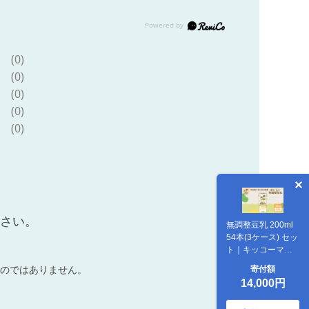
(0)
(0)
(0)
(0)
(0)
ださい。
無調整豆乳 200ml
54本(3ケース) セッ
ト｜キッコーマン
豆乳 無調整 紙パッ
寄付額
のではありません。
ク リピート 高評価
14,000円
ソイミルク 植物性
ミルク 常温 常温保