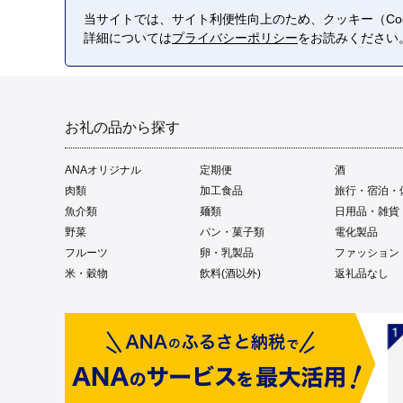
当サイトでは、サイト利便性向上のため、クッキー（Coo
詳細については
プライバシーポリシー
をお読みください
お礼の品から探す
ANAオリジナル
定期便
酒
肉類
加工食品
旅行・宿泊・
魚介類
麺類
日用品・雑貨
野菜
パン・菓子類
電化製品
フルーツ
卵・乳製品
ファッション
米・穀物
飲料(酒以外)
返礼品なし