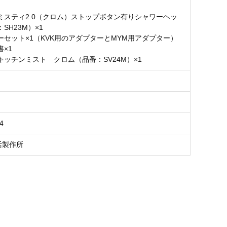
】
ミスティ2.0（クロム）ストップボタン有りシャワーヘッ
SH23M）×1
ーセット×1（KVK用のアダプターとMYM用アダプター）
×1
キッチンミスト クロム（品番：SV24M）×1
4
活製作所