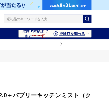
控除上限額まで
控除額を調べる
あと
***,***円
2.0＋バブリーキッチンミスト（ク