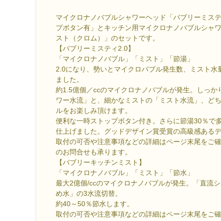
マイクロナノバブルシャワーヘッド「バブリーミスティ
プボタン有」とキッチン用マイクロナノバブルシャ
スト（クロム）」のセットです。
【バブリーミスティ2.0】
「マイクロナノバブル」「ミスト」「節湯」
2.0になり、勢いとマイクロバブル発生数、ミスト水
ました。
約1.5億個／ccのマイクロナノバブルが発生。しっ
ワー水流」と、細かなミストの「ミスト水流」、ど
ルをお楽しみ頂けます。
便利な一時ストップボタン付き。さらに節湯30％で
仕上げました。グッドデザイン賞受賞の高級感ある
取付の可否や注意事項などの詳細はページ末尾をご
のお問合せも承ります。
【バブリーキッチンミスト】
「マイクロナノバブル」「ミスト」「節水」
最大2億個/ccのマイクロナノバブルが発生。「直流
め水」の3水流切替。
約40～50％節水します。
取付の可否や注意事項などの詳細はページ末尾をご