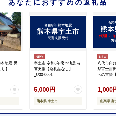
あなたにおすすめの返礼品
熊本地震 災
宇土市 令和8年熊本地震 災
八代市向け
なし】
害支援【返礼品なし】
県富士吉
_U00-0001
への支援
5,000円
1,000
熊本県 宇土市
山梨県 富