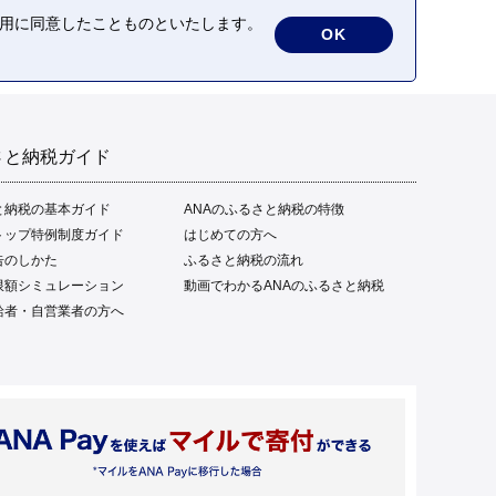
産 土佐名物 高知県 高評価
の利用に同意したことものといたします。
OK
食卓 ご飯のお供 父の日 ギ
フト プレゼント[1669]
さと納税ガイド
と納税の基本ガイド
ANAのふるさと納税の特徴
トップ特例制度ガイド
はじめての方へ
告のしかた
ふるさと納税の流れ
限額シミュレーション
動画でわかるANAのふるさと納税
給者・自営業者の方へ