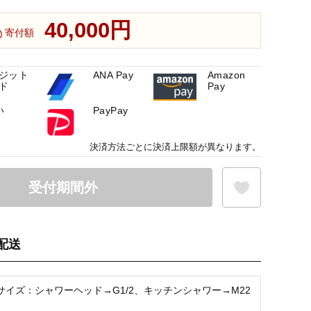
40,000円
寄付額
ジット
ANA Pay
Amazon
ド
Pay
い
PayPay
決済方法ごとに決済上限額が異なります。
受付期間外
配送
お気に入り登録
サイズ：シャワーヘッド→G1/2、キッチンシャワー→M22