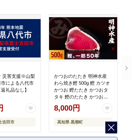
 災害支援※山梨
かつおのたたき 明神水産
田市による八代市
わら焼き鰹 500g 鰹 カツオ
【返礼品なし】
かつお 鰹たたき かつおタ
タキ 鰹のたたき かつおの
タタキ 藁焼き わら焼き 魚
円
8,000円
さかな 海鮮 刺身 お刺身 冷
凍 ご家庭用 グルメ 特産品
士吉田市
高知県 黒潮町
ご当地 本場 高知 黒潮町 ギ
フト 贈答品 人気 返礼品 ふ
るさと納税 魚介類 高知県