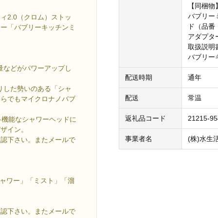
【同梱物
バブリー
2.0（クロム）ストッ
ド（品番：
ワー「バブリーキッチンミ
アダプタ
取扱説明書
バブリー
量などがパワーアップし
配送時期
通年
かりした勢いのある「シャ
配送
常温
ちらでもマイクロナノバブ
返礼品コード
21215-95
多機能なシャワーヘッドに
デザイン。
事業者名
(株)水生
確認下さい。またメールで
シャワー」「ミスト」「溜
確認下さい。またメールで