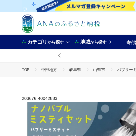
カテゴリ
地域
から探す
から探す
寄付
TOP
中部地方
岐阜県
山県市
バブリーミ
TOP
日用品・雑貨
ほかの雑貨・日用品
バブリ
203676-40042883