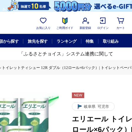
お気に入り
ご利用ガイド
新規登録
ログイン
カート
額から探す
旅先を探す
ランキング
特集
取り組み
「ふるさとチョイス」システム連携に関して
 トイレットティシュー 12R ダブル（12ロール×6パック）| トイレットペーパー【
2R ダブル（12ロール×6パック）| トイレットペーパー【0095-004】
ール トイレットティシュー 12R ダブル（12ロール×6パック）| トイレットペーパ
岐阜県
可児市
エリエール トイレ
ロール×6パック）|