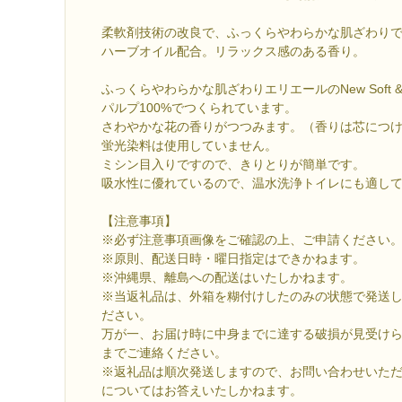
柔軟剤技術の改良で、ふっくらやわらかな肌ざわりで
ハーブオイル配合。リラックス感のある香り。
ふっくらやわらかな肌ざわりエリエールのNew Soft & 
パルプ100%でつくられています。
さわやかな花の香りがつつみます。（香りは芯につ
蛍光染料は使用していません。
ミシン目入りですので、きりとりが簡単です。
吸水性に優れているので、温水洗浄トイレにも適し
【注意事項】
※必ず注意事項画像をご確認の上、ご申請ください
※原則、配送日時・曜日指定はできかねます。
※沖縄県、離島への配送はいたしかねます。
※当返礼品は、外箱を糊付けしたのみの状態で発送
ださい。
万が一、お届け時に中身までに達する破損が見受け
までご連絡ください。
※返礼品は順次発送しますので、お問い合わせいた
についてはお答えいたしかねます。