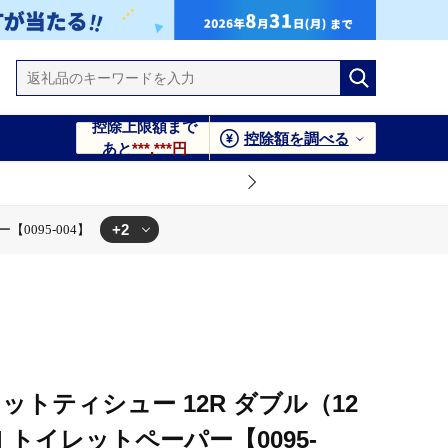
控除上限額まで
控除額を調べる
あと
***,***円
+2
0095-004】
ー【0095-004】
ットティシュー 12R ダブル（12
 トイレットペーパー【0095-