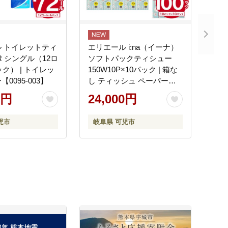
 トイレットティ
エリエール i:na（イーナ）
R シングル（12ロ
ソフトパックティシュー
ク） | トイレッ
150W10P×10パック | 箱な
0095-003】
し ティッシュ ペーパー
【0095-014】
0円
24,000円
児市
岐阜県 可児市