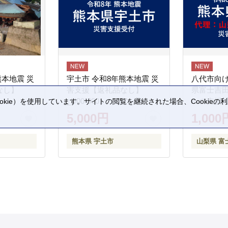
熊本地震 災
宇土市 令和8年熊本地震 災
八代市向け
なし】
害支援【返礼品なし】
県富士吉
_U00-0001
への支援
kie）を使用しています。サイトの閲覧を継続された場合、Cookie
。
5,000円
1,000
熊本県 宇土市
山梨県 富