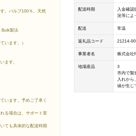
配送時期
入金確認
す。パルプ100％。天然
況等によ
配送
常温
Bulk製法
返礼品コード
21214-00
けています。）
事業者名
株式会社F
ています。
地場産品
3
市内で製
入れから
。
値が生じ
しています。予めご了承く
られる場合は、サポート室
だいても具体的な配送時期