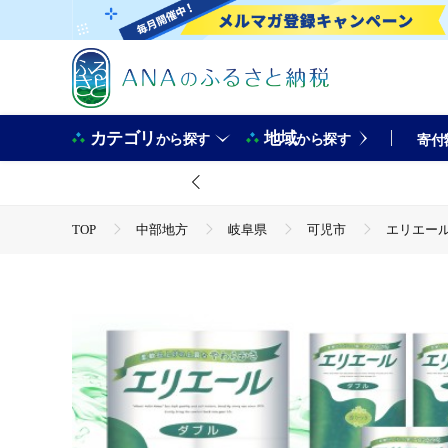
カテゴリ
地域
から探す
から探す
寄付
TOP
中部地方
岐阜県
可児市
エリエール
TOP
日用品・雑貨
エリエール トイレットティシュー 1
TOP
日用品・雑貨
ほかの雑貨・日用品
エリエ