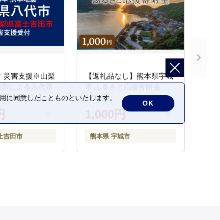
 災害支援※山梨
【返礼品なし】熊本県宇城
田市による八代市
市 ふるさと応援寄附金
【返礼品なし】
1,000円
の利用に同意したことものといたします。
OK
円
1,000円
士吉田市
熊本県 宇城市