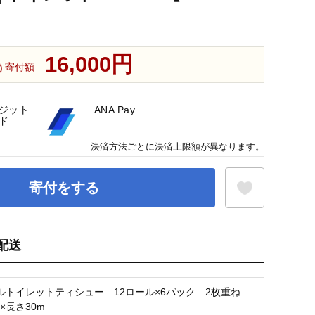
16,000円
寄付額
ジット
ANA Pay
ド
決済方法ごとに決済上限額が異なります。
寄付をする
配送
お気に入り登録
ルトイレットティシュー 12ロール×6パック 2枚重ね
m×長さ30m