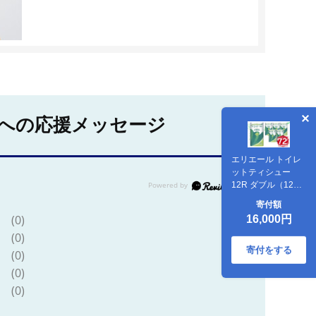
への応援メッセージ
エリエール トイレ
ットティシュー
12R ダブル（12ロ
ール×6パック）| ト
寄付額
イレットペーパー
(0)
16,000円
【0095-004】
(0)
寄付をする
(0)
(0)
(0)