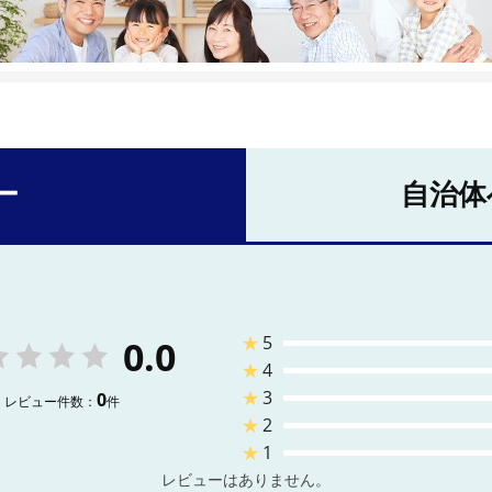
ー
自治体
★
5
0.0
★
4
★
3
0
レビュー件数：
件
★
2
★
1
レビューはありません。