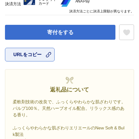
ANA Pay
カード
決済方法
決済方法ごとに決済上限額が異なります。
寄付をする
URLをコピー
お気に入
返礼品について
柔軟剤技術の改良で、ふっくらやわらかな肌ざわりです。
パルプ100％。天然ハーブオイル配合。リラックス感のあ
る香り。
ふっくらやわらかな肌ざわりエリエールのNew Soft & Bul
k製法