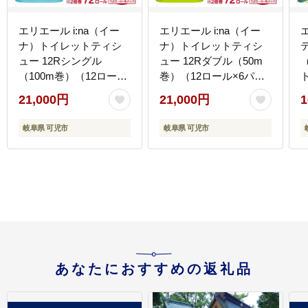
エリエール i:na（イー
エリエール i:na（イー
ナ）トイレットティシ
ナ）トイレットティシ
ュー 12Rシングル
ュー 12Rダブル（50m
（100m巻）（12ロール
巻）（12ロール×6パッ
×6パック） | トイレッ
ク） | トイレットペーパ
【
21,000円
21,000円
1
トペーパー【0095-
ー【0095-006】
005】
岐阜県 可児市
岐阜県 可児市
あなたにおすすめの返礼品