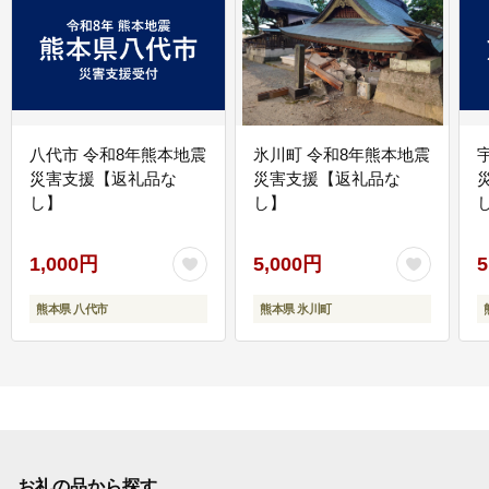
八代市 令和8年熊本地震
氷川町 令和8年熊本地震
災害支援【返礼品な
災害支援【返礼品な
し】
し】
し
1,000円
5,000円
5
熊本県 八代市
熊本県 氷川町
お礼の品から探す