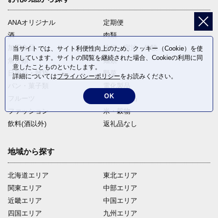
ANAオリジナル
定期便
酒
肉類
加工食品
旅行・宿泊・体験
当サイトでは、サイト利便性向上のため、クッキー（Cookie）を使
用しています。サイトの閲覧を継続された場合、Cookieの利用に同
魚介類
麺類
意したことものといたします。
日用品・雑貨
野菜
詳細については
プライバシーポリシー
をお読みください。
パン・菓子類
電化製品
OK
フルーツ
卵・乳製品
ファッション
米・穀物
飲料(酒以外)
返礼品なし
地域から探す
北海道エリア
東北エリア
関東エリア
中部エリア
近畿エリア
中国エリア
四国エリア
九州エリア