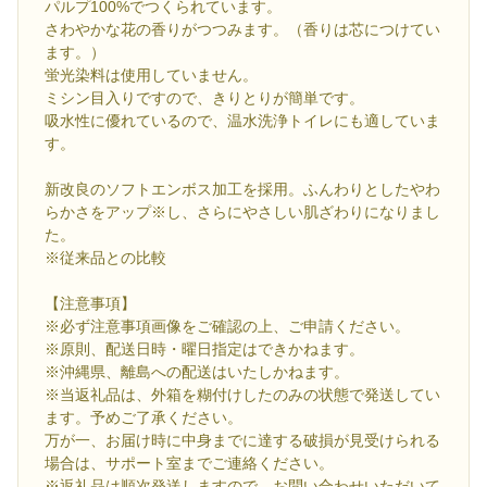
パルプ100%でつくられています。
さわやかな花の香りがつつみます。（香りは芯につけてい
ます。）
蛍光染料は使用していません。
ミシン目入りですので、きりとりが簡単です。
吸水性に優れているので、温水洗浄トイレにも適していま
す。
新改良のソフトエンボス加工を採用。ふんわりとしたやわ
らかさをアップ※し、さらにやさしい肌ざわりになりまし
た。
※従来品との比較
【注意事項】
※必ず注意事項画像をご確認の上、ご申請ください。
※原則、配送日時・曜日指定はできかねます。
※沖縄県、離島への配送はいたしかねます。
※当返礼品は、外箱を糊付けしたのみの状態で発送してい
ます。予めご了承ください。
万が一、お届け時に中身までに達する破損が見受けられる
場合は、サポート室までご連絡ください。
※返礼品は順次発送しますので、お問い合わせいただいて