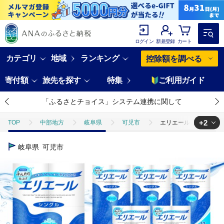
ログイン
新規登録
カート
カテゴリ
地域
ランキング
控除額を調べる
寄付額
旅先を探す
特集
ご利用ガイド
「ふるさとチョイス」システム連携に関して
+2
TOP
中部地方
岐阜県
可児市
エリエール トイレットティ
TOP
日用品・雑貨
エリエール トイレットティシュー 12R シングル（
岐阜県
可児市
TOP
日用品・雑貨
ほかの雑貨・日用品
エリエール トイレット