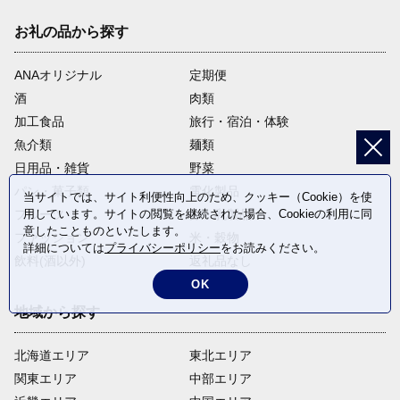
お礼の品から探す
ANAオリジナル
定期便
酒
肉類
加工食品
旅行・宿泊・体験
魚介類
麺類
日用品・雑貨
野菜
パン・菓子類
電化製品
当サイトでは、サイト利便性向上のため、クッキー（Cookie）を使
用しています。サイトの閲覧を継続された場合、Cookieの利用に同
フルーツ
卵・乳製品
意したことものといたします。
ファッション
米・穀物
詳細については
プライバシーポリシー
をお読みください。
飲料(酒以外)
返礼品なし
OK
地域から探す
北海道エリア
東北エリア
関東エリア
中部エリア