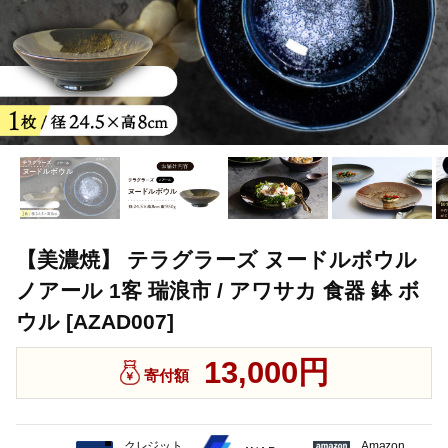
【美濃焼】 テラグラーズ ヌードルボウル
ノアール 1客 瑞浪市 / アワサカ 食器 鉢 ボ
ウル [AZAD007]
13,000円
寄付額
クレジット
Amazon