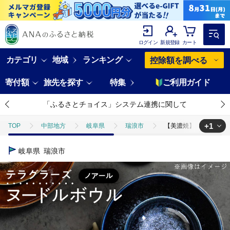
ログイン
新規登録
カート
カテゴリ
地域
ランキング
控除額を調べる
寄付額
旅先を探す
特集
ご利用ガイド
「ふるさとチョイス」システム連携に関して
+1
TOP
中部地方
岐阜県
瑞浪市
【美濃焼】 テラグラーズ 
TOP
日用品・雑貨
食器
【美濃焼】 テラグラーズ ヌードルボウル
岐阜県
瑞浪市