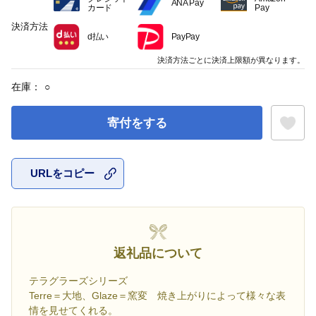
ANA Pay
カード
Pay
決済方法
d払い
PayPay
決済方法ごとに決済上限額が異なります。
在庫：
○
寄付をする
URLをコピー
お気に入
返礼品について
テラグラーズシリーズ
Terre＝大地、Glaze＝窯変 焼き上がりによって様々な表
情を見せてくれる。