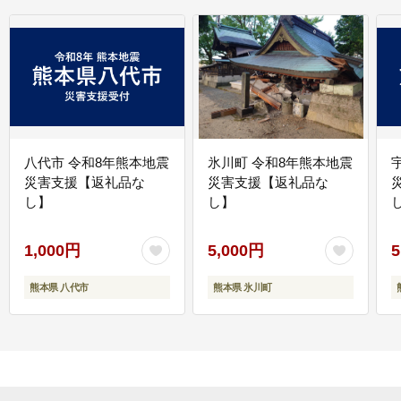
八代市 令和8年熊本地震
氷川町 令和8年熊本地震
災害支援【返礼品な
災害支援【返礼品な
し】
し】
し
1,000円
5,000円
5
熊本県 八代市
熊本県 氷川町