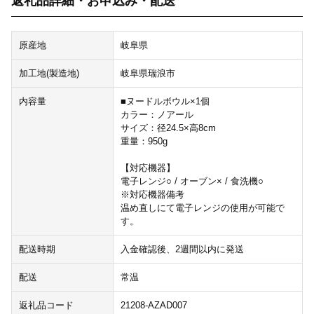
返礼品詳細・お申込み・配送
原産地
岐阜県
加工地(製造地)
岐阜県瑞浪市
内容量
■ヌードルボウル×1個
カラー：ノアール
サイズ：径24.5×高8cm
重量：950g
【対応機器】
電子レンジ○ / オーブン× / 食洗機○
※対応機器備考
温め直しにて電子レンジの使用が可能で
す。
配送時期
入金確認後、2週間以内に発送
配送
常温
返礼品コード
21208-AZAD007