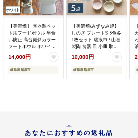
【美濃焼】 陶器製ペッ
【美濃焼/みずなみ焼】
ト用フードボウル 早食
しのぎ プレートS 5色各
い防止 高台傾斜カラー
1枚セット 瑞浪市 / 山喜
フードボウル ホワイト
製陶 食器 皿 小皿 取皿
pet166 瑞浪市 / ながし
[AZCP100]
14,000円
10,000円
2
まプランニングオフィ
[
ス エサ入れ 餌皿 犬 猫
岐阜県 瑞浪市
岐阜県 瑞浪市
[AZBM040]
あなたにおすすめの返礼品