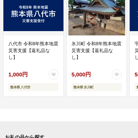
八代市 令和8年熊本地震
氷川町 令和8年熊本地震
災害支援【返礼品な
災害支援【返礼品な
し】
し】
し
1,000円
5,000円
5
熊本県 八代市
熊本県 氷川町
お礼の品から探す