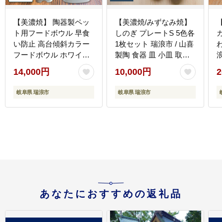
【美濃焼】 陶器製ペッ
【美濃焼/みずなみ焼】
ト用フードボウル 早食
しのぎ プレートS 5色各
い防止 高台傾斜カラー
1枚セット 瑞浪市 / 山喜
フードボウル ホワイト
製陶 食器 皿 小皿 取皿
pet166 瑞浪市 / ながし
[AZCP100]
14,000円
10,000円
2
まプランニングオフィ
[
ス エサ入れ 餌皿 犬 猫
岐阜県 瑞浪市
岐阜県 瑞浪市
[AZBM040]
あなたにおすすめの返礼品