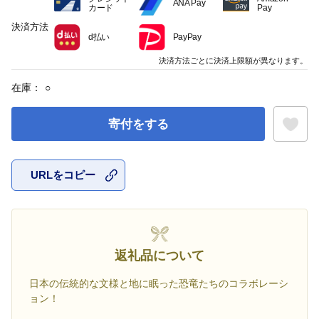
ANA Pay
カード
Pay
決済方法
d払い
PayPay
決済方法ごとに決済上限額が異なります。
在庫：
○
寄付をする
URLをコピー
お気に入
返礼品について
日本の伝統的な文様と地に眠った恐竜たちのコラボレーシ
ョン！