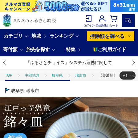
ログイン
新規登録
カート
カテゴリ
地域
ランキング
控除額を調べる
寄付額
旅先を探す
特集
ご利用ガイド
「ふるさとチョイス」システム連携に関して
+1
TOP
中部地方
岐阜県
瑞浪市
【美濃焼】 江戸っ子恐竜 鎬
TOP
日用品・雑貨
食器
【美濃焼】 江戸っ子恐竜 鎬竜 銘々皿 5
岐阜県
瑞浪市