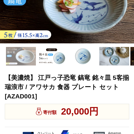
【美濃焼】 江戸っ子恐竜 鎬竜 銘々皿 5客揃
瑞浪市 / アワサカ 食器 プレート セット
[AZAD001]
20,000円
寄付額
クレジット
Amazon