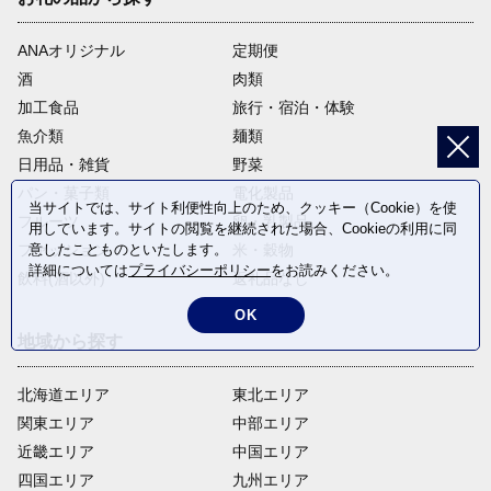
ANAオリジナル
定期便
酒
肉類
加工食品
旅行・宿泊・体験
魚介類
麺類
日用品・雑貨
野菜
パン・菓子類
電化製品
当サイトでは、サイト利便性向上のため、クッキー（Cookie）を使
フルーツ
卵・乳製品
用しています。サイトの閲覧を継続された場合、Cookieの利用に同
ファッション
米・穀物
意したことものといたします。
詳細については
プライバシーポリシー
をお読みください。
飲料(酒以外)
返礼品なし
OK
地域から探す
北海道エリア
東北エリア
関東エリア
中部エリア
近畿エリア
中国エリア
四国エリア
九州エリア