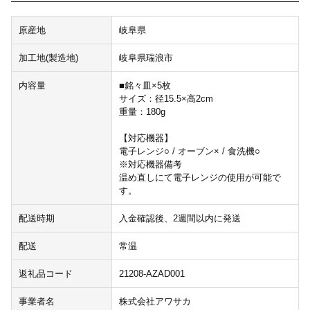
原産地
岐阜県
加工地(製造地)
岐阜県瑞浪市
内容量
■銘々皿×5枚
サイズ：径15.5×高2cm
重量：180g
【対応機器】
電子レンジ○ / オーブン× / 食洗機○
※対応機器備考
温め直しにて電子レンジの使用が可能で
す。
配送時期
入金確認後、2週間以内に発送
配送
常温
返礼品コード
21208-AZAD001
事業者名
株式会社アワサカ