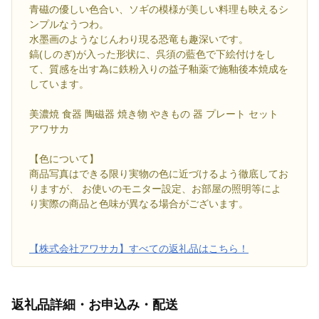
青磁の優しい色合い、ソギの模様が美しい料理も映えるシ
ンプルなうつわ。
水墨画のようなじんわり現る恐竜も趣深いです。
鎬(しのぎ)が入った形状に、呉須の藍色で下絵付けをし
て、質感を出す為に鉄粉入りの益子釉薬で施釉後本焼成を
しています。
美濃焼 食器 陶磁器 焼き物 やきもの 器 プレート セット
アワサカ
【色について】
商品写真はできる限り実物の色に近づけるよう徹底してお
りますが、 お使いのモニター設定、お部屋の照明等によ
り実際の商品と色味が異なる場合がございます。
【株式会社アワサカ】すべての返礼品はこちら！
返礼品詳細・お申込み・配送