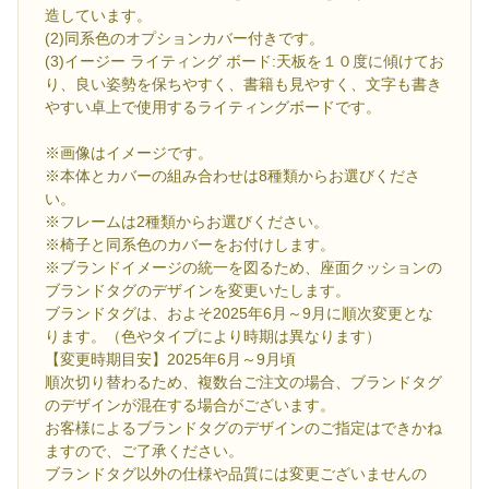
造しています。
(2)同系色のオプションカバー付きです。
(3)イージー ライティング ボード:天板を１０度に傾けてお
り、良い姿勢を保ちやすく、書籍も見やすく、文字も書き
やすい卓上で使用するライティングボードです。
※画像はイメージです。
※本体とカバーの組み合わせは8種類からお選びくださ
い。
※フレームは2種類からお選びください。
※椅子と同系色のカバーをお付けします。
※ブランドイメージの統一を図るため、座面クッションの
ブランドタグのデザインを変更いたします。
ブランドタグは、およそ2025年6月～9月に順次変更とな
ります。（色やタイプにより時期は異なります）
【変更時期目安】2025年6月～9月頃
順次切り替わるため、複数台ご注文の場合、ブランドタグ
のデザインが混在する場合がございます。
お客様によるブランドタグのデザインのご指定はできかね
ますので、ご了承ください。
ブランドタグ以外の仕様や品質には変更ございませんの