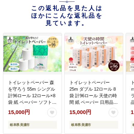
この返礼品を見た人は
ほかにこんな返礼品を
見ています。
トイレットペーパー 森
トイレットペーパー
を守ろう 55m シングル
25m ダブル 12ロール 8
計96ロール 12ロール×8
袋 計96ロール 天使の時
袋 紙 ペーパー ソフト
間 紙 ペーパー 日用品
日用品 消耗品 リサイク
消耗品 リサイクル 再生
15,000円
15,000円
1
ル 再生紙 無香料 厚手
紙 無香料 厚手 ソフト
トイレ用品 衛生用品 備
トイレ用品 備蓄 ストッ
岐阜県 美濃市
岐阜県 美濃市
蓄 ストック 非常用 防災
ク 非常用 生活応援 川一