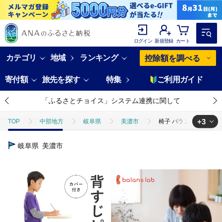
ログイン
新規登録
カート
カテゴリ
地域
ランキング
控除額を調べる
寄付額
旅先を探す
特集
ご利用ガイド
「ふるさとチョイス」システム連携に関して
+3
TOP
中部地方
岐阜県
美濃市
椅子 バランスイージー 
TOP
日用品・雑貨
家具
椅子 バランスイージー カバー付き 
岐阜県
美濃市
TOP
日用品・雑貨
インテリア雑貨
椅子 バランスイージー 
TOP
日用品・雑貨
ほかの雑貨・日用品
椅子 バランスイージ