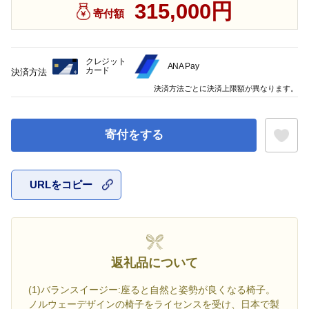
315,000円
寄付額
クレジット
ANA Pay
カード
決済方法
決済方法ごとに決済上限額が異なります。
寄付をする
URLをコピー
お気に入
返礼品について
(1)バランスイージー:座ると自然と姿勢が良くなる椅子。
ノルウェーデザインの椅子をライセンスを受け、日本で製