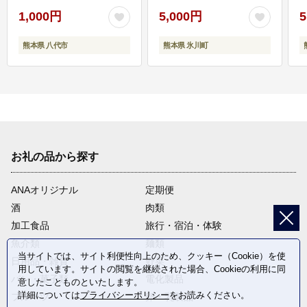
1,000円
5,000円
5
熊本県 八代市
熊本県 氷川町
お礼の品から探す
ANAオリジナル
定期便
酒
肉類
加工食品
旅行・宿泊・体験
魚介類
麺類
当サイトでは、サイト利便性向上のため、クッキー（Cookie）を使
日用品・雑貨
野菜
用しています。サイトの閲覧を継続された場合、Cookieの利用に同
パン・菓子類
電化製品
意したことものといたします。
詳細については
プライバシーポリシー
をお読みください。
フルーツ
卵・乳製品