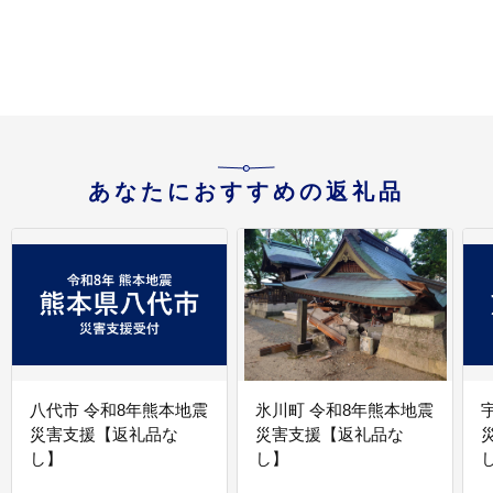
生活応援 牧製紙 送料無
製紙 送料無料 岐阜県
料 岐阜県 美濃市
あなたにおすすめの返礼品
八代市 令和8年熊本地震
氷川町 令和8年熊本地震
災害支援【返礼品な
災害支援【返礼品な
し】
し】
し