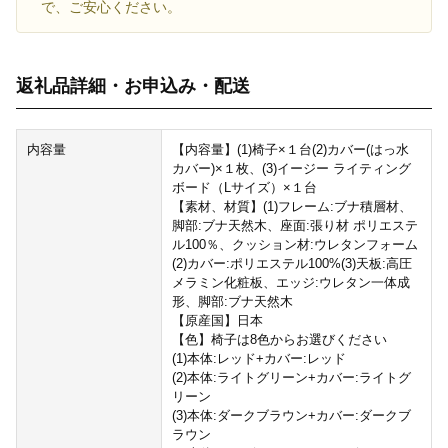
で、ご安心ください。
返礼品詳細・お申込み・配送
内容量
【内容量】(1)椅子×１台(2)カバー(はっ水
カバー)×１枚、(3)イージー ライティング
ボード（Lサイズ）×１台
【素材、材質】(1)フレーム:ブナ積層材、
脚部:ブナ天然木、座面:張り材 ポリエステ
ル100％、クッション材:ウレタンフォーム
(2)カバー:ポリエステル100%(3)天板:高圧
メラミン化粧板、エッジ:ウレタン一体成
形、脚部:ブナ天然木
【原産国】日本
【色】椅子は8色からお選びください
(1)本体:レッド+カバー:レッド
(2)本体:ライトグリーン+カバー:ライトグ
リーン
(3)本体:ダークブラウン+カバー:ダークブ
ラウン