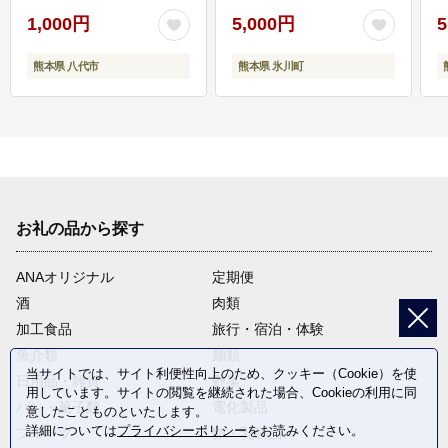
1,000円
5,000円
5
熊本県 八代市
熊本県 氷川町
お礼の品から探す
ANAオリジナル
定期便
酒
肉類
加工食品
旅行・宿泊・体験
魚介類
麺類
当サイトでは、サイト利便性向上のため、クッキー（Cookie）を使
日用品・雑貨
野菜
用しています。サイトの閲覧を継続された場合、Cookieの利用に同
パン・菓子類
電化製品
意したことものといたします。
詳細については
プライバシーポリシー
をお読みください。
フルーツ
卵・乳製品