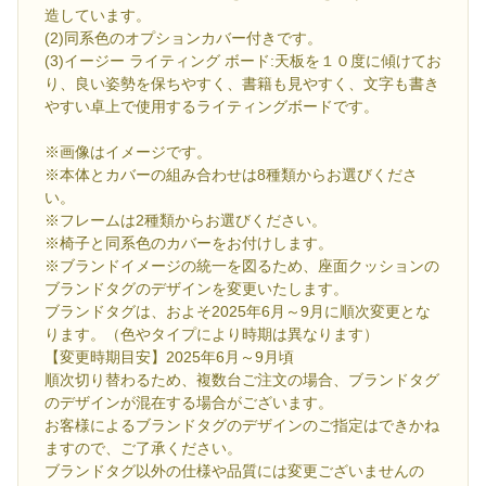
造しています。
(2)同系色のオプションカバー付きです。
(3)イージー ライティング ボード:天板を１０度に傾けてお
り、良い姿勢を保ちやすく、書籍も見やすく、文字も書き
やすい卓上で使用するライティングボードです。
※画像はイメージです。
※本体とカバーの組み合わせは8種類からお選びくださ
い。
※フレームは2種類からお選びください。
※椅子と同系色のカバーをお付けします。
※ブランドイメージの統一を図るため、座面クッションの
ブランドタグのデザインを変更いたします。
ブランドタグは、およそ2025年6月～9月に順次変更とな
ります。（色やタイプにより時期は異なります）
【変更時期目安】2025年6月～9月頃
順次切り替わるため、複数台ご注文の場合、ブランドタグ
のデザインが混在する場合がございます。
お客様によるブランドタグのデザインのご指定はできかね
ますので、ご了承ください。
ブランドタグ以外の仕様や品質には変更ございませんの