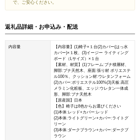
で、ご安心ください。
返礼品詳細・お申込み・配送
内容量
【内容量】(1)椅子×１台(2)カバー(はっ水
カバー)×１枚、(3)イージー ライティング
ボード（Lサイズ）×１台
【素材、材質】(1)フレーム:ブナ積層材、
脚部:ブナ天然木、座面:張り材 ポリエステ
ル100％、クッション材:ウレタンフォーム
(2)カバー:ポリエステル100%(3)天板:高圧
メラミン化粧板、エッジ:ウレタン一体成
形、脚部:ブナ天然木
【原産国】日本
【色】椅子は8色からお選びください
(1)本体:レッド+カバー:レッド
(2)本体:ライトグリーン+カバー:ライトグ
リーン
(3)本体:ダークブラウン+カバー:ダークブ
ラウン