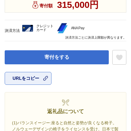
315,000円
寄付額
クレジット
ANA Pay
カード
決済方法
決済方法ごとに決済上限額が異なります。
寄付をする
URLをコピー
お気に入
返礼品について
(1)バランスイージー:座ると自然と姿勢が良くなる椅子。
ノルウェーデザインの椅子をライセンスを受け、日本で製