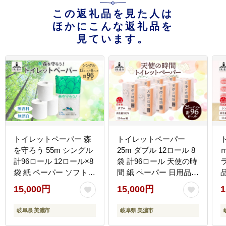
この返礼品を見た人は
ほかにこんな返礼品を
見ています。
トイレットペーパー 森
トイレットペーパー
を守ろう 55m シングル
25m ダブル 12ロール 8
計96ロール 12ロール×8
袋 計96ロール 天使の時
袋 紙 ペーパー ソフト
間 紙 ペーパー 日用品
日用品 消耗品 リサイク
消耗品 リサイクル 再生
15,000円
15,000円
1
ル 再生紙 無香料 厚手
紙 無香料 厚手 ソフト
トイレ用品 衛生用品 備
トイレ用品 備蓄 ストッ
岐阜県 美濃市
岐阜県 美濃市
蓄 ストック 非常用 防災
ク 非常用 生活応援 川一