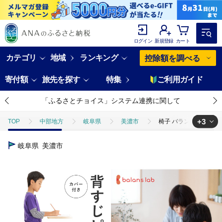
ログイン
新規登録
カート
カテゴリ
地域
ランキング
控除額を調べる
寄付額
旅先を探す
特集
ご利用ガイド
「ふるさとチョイス」システム連携に関して
+3
TOP
中部地方
岐阜県
美濃市
椅子 バランスイージー 
TOP
日用品・雑貨
家具
椅子 バランスイージー カバー付き 
岐阜県
美濃市
TOP
日用品・雑貨
インテリア雑貨
椅子 バランスイージー 
TOP
日用品・雑貨
ほかの雑貨・日用品
椅子 バランスイージ