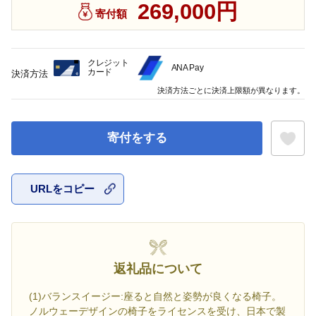
269,000円
寄付額
クレジット
ANA Pay
カード
決済方法
決済方法ごとに決済上限額が異なります。
寄付をする
URLをコピー
お気に入
返礼品について
(1)バランスイージー:座ると自然と姿勢が良くなる椅子。
ノルウェーデザインの椅子をライセンスを受け、日本で製