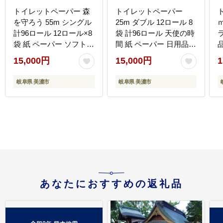
トイレットペーパー 森
トイレットペーパー
を守ろう 55m シングル
25m ダブル 12ロール 8
計96ロール 12ロール×8
袋 計96ロール 天使の時
袋 紙 ペーパー ソフト
間 紙 ペーパー 日用品
日用品 消耗品 リサイク
消耗品 リサイクル 再生
15,000円
15,000円
1
ル 再生紙 無香料 厚手
紙 無香料 厚手 ソフト
トイレ用品 衛生用品 備
トイレ用品 備蓄 ストッ
岐阜県 美濃市
岐阜県 美濃市
蓄 ストック 非常用 防災
ク 非常用 生活応援 川一
生活応援 牧製紙 送料無
製紙 送料無料 岐阜県
料 岐阜県 美濃市
あなたにおすすめの返礼品