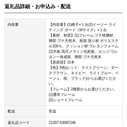
返礼品詳細・お申込み・配送
内容量
【内容量】(1)椅子×１台(2)イージー ライ
ティング ボード（Mサイズ）×１台
【素材、材質】(1)フレーム:ブナ積層材、
脚部:ブナ天然木、座面:張り材 ポリエステ
ル100％、クッション材:ウレタンフォーム
(2)天板:高圧メラミン化粧板、エッジ:ウレ
タン一体成形、脚部:ブナ天然木
【原産国】日本
【色】8色(レッド、ライトグリーン、ダー
クブラウン、ネイビー、ライトブルー、ベ
ージュ、桜、ブラック)からお選びくださ
い。
【フレーム】2種類からお選びください。
(1)通常フレーム
(2)ショートフレーム
配送
常温
返礼品コード
21207-53087246