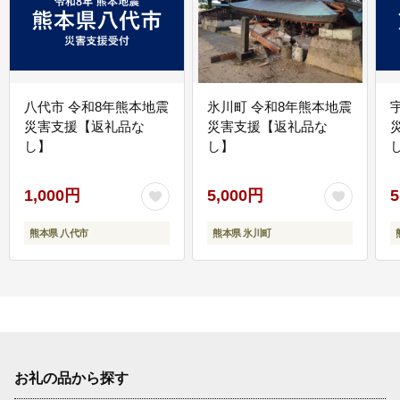
八代市 令和8年熊本地震
氷川町 令和8年熊本地震
災害支援【返礼品な
災害支援【返礼品な
し】
し】
し
1,000円
5,000円
5
熊本県 八代市
熊本県 氷川町
お礼の品から探す