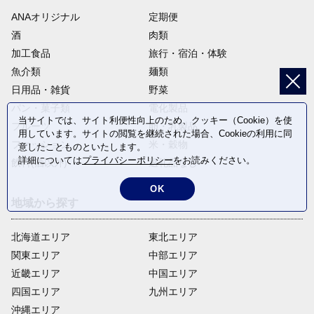
ANAオリジナル
定期便
酒
肉類
加工食品
旅行・宿泊・体験
魚介類
麺類
日用品・雑貨
野菜
パン・菓子類
電化製品
当サイトでは、サイト利便性向上のため、クッキー（Cookie）を使
フルーツ
卵・乳製品
用しています。サイトの閲覧を継続された場合、Cookieの利用に同
ファッション
米・穀物
意したことものといたします。
詳細については
プライバシーポリシー
をお読みください。
飲料(酒以外)
返礼品なし
OK
地域から探す
北海道エリア
東北エリア
関東エリア
中部エリア
近畿エリア
中国エリア
四国エリア
九州エリア
沖縄エリア