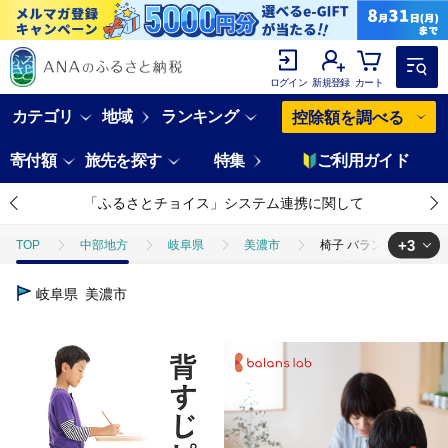
ログイン
新規登録
カート
カテゴリ
地域
ランキング
控除額を調べる
寄付額
旅先を探す
特集
ご利用ガイド
「ふるさとチョイス」システム連携に関して
+3
TOP
中部地方
岐阜県
美濃市
椅子 バランスイージー 
TOP
日用品・雑貨
家具
椅子 バランスイージー カバーなし 
岐阜県
美濃市
TOP
日用品・雑貨
インテリア雑貨
椅子 バランスイージー 
TOP
日用品・雑貨
ほかの雑貨・日用品
椅子 バランスイージ