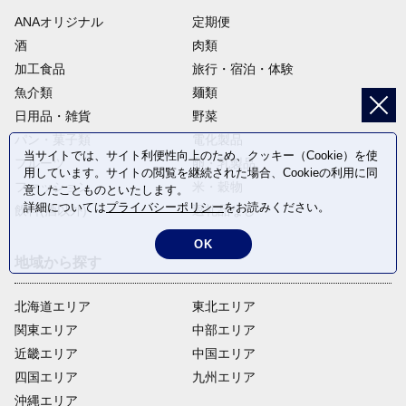
ANAオリジナル
定期便
酒
肉類
加工食品
旅行・宿泊・体験
魚介類
麺類
日用品・雑貨
野菜
パン・菓子類
電化製品
当サイトでは、サイト利便性向上のため、クッキー（Cookie）を使
フルーツ
卵・乳製品
用しています。サイトの閲覧を継続された場合、Cookieの利用に同
ファッション
米・穀物
意したことものといたします。
詳細については
プライバシーポリシー
をお読みください。
飲料(酒以外)
返礼品なし
OK
地域から探す
北海道エリア
東北エリア
関東エリア
中部エリア
近畿エリア
中国エリア
四国エリア
九州エリア
沖縄エリア