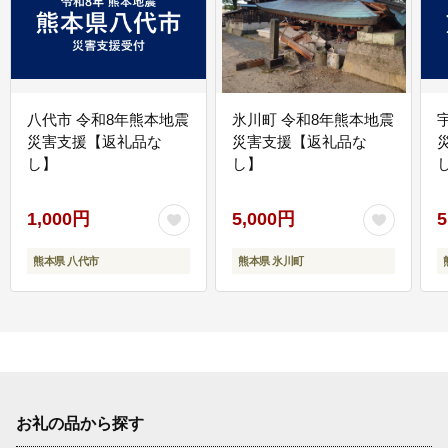
八代市 令和8年熊本地震
氷川町 令和8年熊本地震
災害支援【返礼品な
災害支援【返礼品な
し】
し】
し
1,000円
5,000円
5
熊本県 八代市
熊本県 氷川町
お礼の品から探す