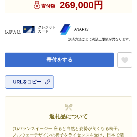
269,000円
寄付額
クレジット
ANA Pay
カード
決済方法
決済方法ごとに決済上限額が異なります。
寄付をする
URLをコピー
お気に入
返礼品について
(1)バランスイージー:座ると自然と姿勢が良くなる椅子。
ノルウェーデザインの椅子をライセンスを受け、日本で製