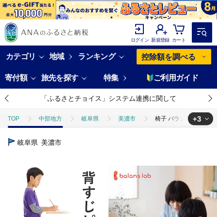
ログイン
新規登録
カート
カテゴリ
地域
ランキング
控除額を調べる
寄付額
旅先を探す
特集
ご利用ガイド
「ふるさとチョイス」システム連携に関して
+3
TOP
中部地方
岐阜県
美濃市
椅子 バランスイージー 
TOP
日用品・雑貨
家具
椅子 バランスイージー カバーなし 
岐阜県
美濃市
TOP
日用品・雑貨
インテリア雑貨
椅子 バランスイージー 
TOP
日用品・雑貨
ほかの雑貨・日用品
椅子 バランスイージ