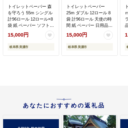
トイレットペーパー 森
トイレットペーパー
を守ろう 55m シングル
25m ダブル 12ロール 8
計96ロール 12ロール×8
袋 計96ロール 天使の時
袋 紙 ペーパー ソフト
間 紙 ペーパー 日用品
日用品 消耗品 リサイク
消耗品 リサイクル 再生
15,000円
15,000円
1
ル 再生紙 無香料 厚手
紙 無香料 厚手 ソフト
トイレ用品 衛生用品 備
トイレ用品 備蓄 ストッ
岐阜県 美濃市
岐阜県 美濃市
蓄 ストック 非常用 防災
ク 非常用 生活応援 川一
生活応援 牧製紙 送料無
製紙 送料無料 岐阜県
料 岐阜県 美濃市
あなたにおすすめの返礼品