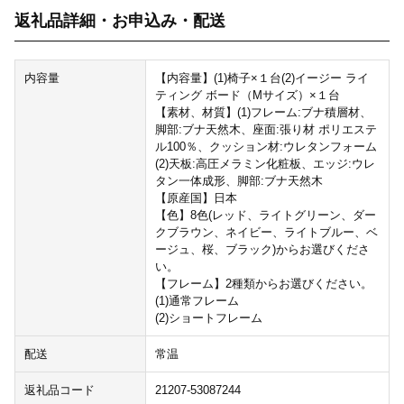
返礼品詳細・お申込み・配送
内容量
【内容量】(1)椅子×１台(2)イージー ライ
ティング ボード（Mサイズ）×１台
【素材、材質】(1)フレーム:ブナ積層材、
脚部:ブナ天然木、座面:張り材 ポリエステ
ル100％、クッション材:ウレタンフォーム
(2)天板:高圧メラミン化粧板、エッジ:ウレ
タン一体成形、脚部:ブナ天然木
【原産国】日本
【色】8色(レッド、ライトグリーン、ダー
クブラウン、ネイビー、ライトブルー、ベ
ージュ、桜、ブラック)からお選びくださ
い。
【フレーム】2種類からお選びください。
(1)通常フレーム
(2)ショートフレーム
配送
常温
返礼品コード
21207-53087244