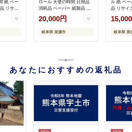
 紙 ペー
ロール 天使の時間 日用品
ル 紙 ペ
品 リサイ
消耗品 ペーパー 紙製品 生
品 リサイ
料 厚手 ソ
活必需品 衛生用品 トイレ
料 厚手 
20,000円
15,00
備蓄 スト
用品 114mm幅 非常用 備蓄
トイレ用品
応援 川一
防災 まとめ買い 国産 日本
非常用 生
岐阜県 美濃市
岐阜県 美
岐阜県
製 送料無料 川一製紙 岐阜
送料無料 
県 美濃市
あなたにおすすめの返礼品