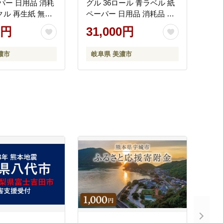
ーパー 日用品 消耗
グル 36ロール 青ラベル 紙
クル 再生紙 無香
ペーパー 日用品 消耗品 リ
ソフト 長尺 長巻き
サイクル 再生紙 無香料 厚
0円
31,000円
 備蓄 ストック
手 ソフト 長尺 長巻きトイ
活応援 川一製紙
レ用品 備蓄 ストック 非常
濃市
岐阜県 美濃市
岐阜県 美濃市
用 生活応援 川一製紙 送料
無料 岐阜県