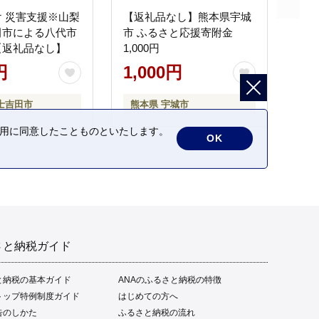
 災害支援※山梨
【返礼品なし】熊本県宇城
田市による八代市
市 ふるさと応援寄附金
【返礼品なし】
1,000円
円
1,000円
士吉田市
熊本県 宇城市
の利用に同意したことものといたします。
OK
さと納税ガイド
と納税の基本ガイド
ANAのふるさと納税の特徴
トップ特例制度ガイド
はじめての方へ
告のしかた
ふるさと納税の流れ