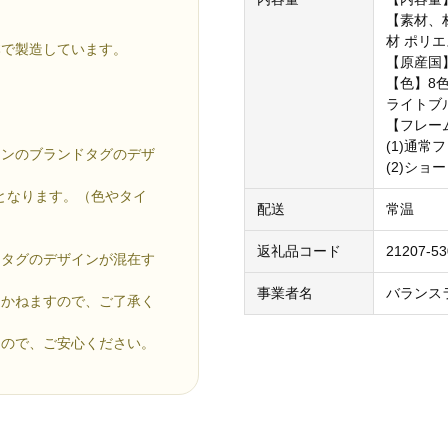
【素材、
材 ポリ
本で製造しています。
【原産国
【色】8
ライトブ
【フレー
(1)通常
ョンのブランドタグのデザ
(2)ショ
更となります。（色やタイ
配送
常温
返礼品コード
21207-5
ドタグのデザインが混在す
事業者名
バランス
きかねますので、ご了承く
んので、ご安心ください。