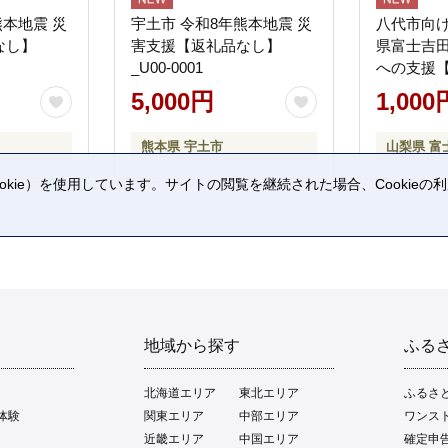
熊本地震 災
宇土市 令和8年熊本地震 災
八代市向け
なし】
害支援【返礼品なし】
県富士吉
_U00-0001
への支援
5,000円
1,000
熊本県 宇土市
山梨県 富
kie）を使用しています。サイトの閲覧を継続された場合、Cookie
。
地域から探す
ふる
北海道エリア
東北エリア
ふるさ
体験
関東エリア
中部エリア
ワンス
近畿エリア
中国エリア
確定申