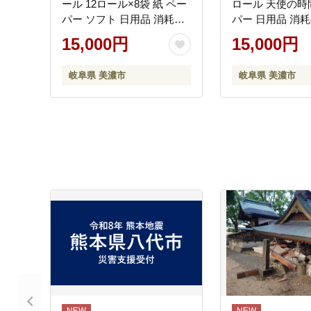
ール 12ロール×8袋 紙 ペー
ロール 天使の時間
パー ソフト 日用品 消耗品
パー 日用品 消耗
リサイクル 再生紙 無香料
クル 再生紙 無香
15,000円
15,000円
厚手 トイレ用品 衛生用品
フト トイレ用品 
備蓄 ストック 非常用 防災
ック 非常用 生活
岐阜県 美濃市
岐阜県 美濃市
生活応援 牧製紙 送料無料
製紙 送料無料 
岐阜県 美濃市