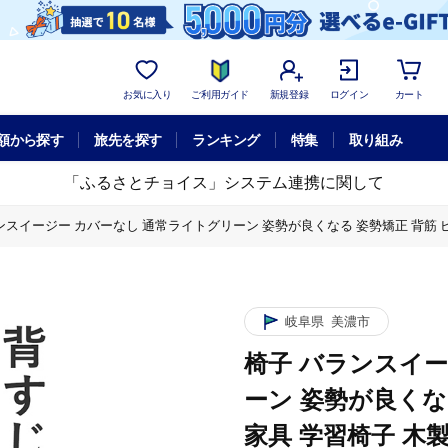
お気に入り
ご利用ガイド
新規登録
ログイン
カート
額から探す
旅先を探す
ランキング
特集
取り組み
「ふるさとチョイス」システム連携に関して
ンスイージー カバーなし 通常ライトグリーン 姿勢が良くなる 姿勢矯正 背筋 ピン
る 姿勢矯正 背筋 ピン インテリア 家具 学習椅子 木製 イス いす チェア 猫
る 姿勢矯正 背筋 ピン インテリア 家具 学習椅子 木製 イス いす チェア 猫
岐阜県
美濃市
椅子 バランスイー
る 姿勢矯正 背筋 ピン インテリア 家具 学習椅子 木製 イス いす チェア 猫
ーン 姿勢が良くな
家具 学習椅子 木製