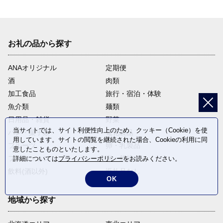
お礼の品から探す
ANAオリジナル
定期便
酒
肉類
加工食品
旅行・宿泊・体験
魚介類
麺類
日用品・雑貨
野菜
当サイトでは、サイト利便性向上のため、クッキー（Cookie）を使
パン・菓子類
電化製品
用しています。サイトの閲覧を継続された場合、Cookieの利用に同
フルーツ
卵・乳製品
意したことものといたします。
ファッション
米・穀物
詳細については
プライバシーポリシー
をお読みください。
飲料(酒以外)
返礼品なし
OK
地域から探す