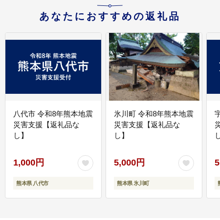
あなたにおすすめの返礼品
八代市 令和8年熊本地震
氷川町 令和8年熊本地震
災害支援【返礼品な
災害支援【返礼品な
し】
し】
し
1,000円
5,000円
5
熊本県 八代市
熊本県 氷川町