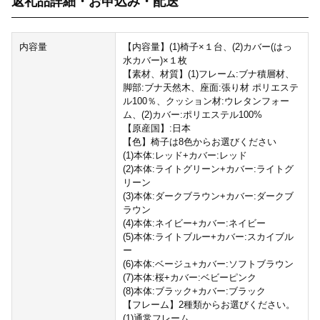
返礼品詳細・お申込み・配送
内容量
【内容量】(1)椅子×１台、(2)カバー(はっ
水カバー)×１枚
【素材、材質】(1)フレーム:ブナ積層材、
脚部:ブナ天然木、座面:張り材 ポリエステ
ル100％、クッション材:ウレタンフォー
ム、(2)カバー:ポリエステル100%
【原産国】:日本
【色】椅子は8色からお選びください
(1)本体:レッド+カバー:レッド
(2)本体:ライトグリーン+カバー:ライトグ
リーン
(3)本体:ダークブラウン+カバー:ダークブ
ラウン
(4)本体:ネイビー+カバー:ネイビー
(5)本体:ライトブルー+カバー:スカイブル
ー
(6)本体:ベージュ+カバー:ソフトブラウン
(7)本体:桜+カバー:ベビーピンク
(8)本体:ブラック+カバー:ブラック
【フレーム】2種類からお選びください。
(1)通常フレーム