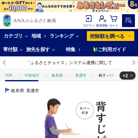
ログイン
新規登録
カート
カテゴリ
地域
ランキング
控除額を調べる
寄付額
旅先を探す
特集
ご利用ガイド
「ふるさとチョイス」システム連携に関して
+2
TOP
中部地方
岐阜県
美濃市
椅子 バランスイージー 
TOP
日用品・雑貨
家具
椅子 バランスイージー カバー付き 
岐阜県
美濃市
TOP
日用品・雑貨
インテリア雑貨
椅子 バランスイージー 