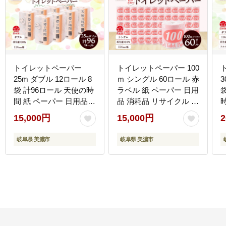
トイレットペーパー
トイレットペーパー 100
25m ダブル 12ロール 8
ｍ シングル 60ロール 赤
3
袋 計96ロール 天使の時
ラベル 紙 ペーパー 日用
間 紙 ペーパー 日用品
品 消耗品 リサイクル 再
消耗品 リサイクル 再生
生紙 無香料 厚手 ソフト
15,000円
15,000円
2
紙 無香料 厚手 ソフト
長尺 長巻きトイレ用品
トイレ用品 備蓄 ストッ
備蓄 ストック 非常用 生
岐阜県 美濃市
岐阜県 美濃市
ク 非常用 生活応援 川一
活応援 川一製紙 送料無
製紙 送料無料 岐阜県
料 岐阜県 美濃市