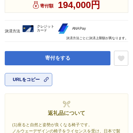
194,000円
寄付額
クレジット
ANA Pay
カード
決済方法
決済方法ごとに決済上限額が異なります。
寄付をする
URLをコピー
お気に入
返礼品について
(1)座ると自然と姿勢が良くなる椅子です。
ノルウェーデザインの椅子をライセンスを受け、日本で製