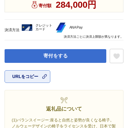
284,000円
寄付額
クレジット
ANA Pay
カード
決済方法
決済方法ごとに決済上限額が異なります。
寄付をする
URLをコピー
お気に入
返礼品について
(1)バランスイージー:座ると自然と姿勢が良くなる椅子。
ノルウェーデザインの椅子をライセンスを受け、日本で製