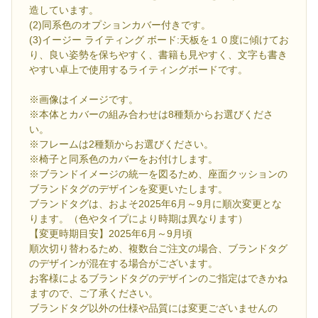
造しています。
(2)同系色のオプションカバー付きです。
(3)イージー ライティング ボード:天板を１０度に傾けてお
り、良い姿勢を保ちやすく、書籍も見やすく、文字も書き
やすい卓上で使用するライティングボードです。
※画像はイメージです。
※本体とカバーの組み合わせは8種類からお選びくださ
い。
※フレームは2種類からお選びください。
※椅子と同系色のカバーをお付けします。
※ブランドイメージの統一を図るため、座面クッションの
ブランドタグのデザインを変更いたします。
ブランドタグは、およそ2025年6月～9月に順次変更とな
ります。（色やタイプにより時期は異なります）
【変更時期目安】2025年6月～9月頃
順次切り替わるため、複数台ご注文の場合、ブランドタグ
のデザインが混在する場合がございます。
お客様によるブランドタグのデザインのご指定はできかね
ますので、ご了承ください。
ブランドタグ以外の仕様や品質には変更ございませんの