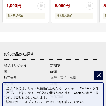
1,000円
5,000円
5
熊本県 八代市
熊本県 氷川町
お礼の品から探す
ANAオリジナル
定期便
酒
肉類
加工食品
旅行・宿泊・体験
魚介類
麺類
当サイトでは、サイト利便性向上のため、クッキー（Cookie）を使
日用品・雑貨
野菜
用しています。サイトの閲覧を継続された場合、Cookieの利用に同
パン・菓子類
電化製品
意したことものといたします。
詳細については
プライバシーポリシー
をお読みください。
フルーツ
卵・乳製品