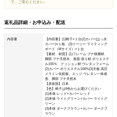
で、ご安心ください。
返礼品詳細・お申込み・配送
内容量
【内容量】(1)椅子×１台(2)カバー(はっ水
カバー)×１枚、(3)イージー ライティング
ボード（Mサイズ）×１台
【素材、材質】(1)フレーム:ブナ積層材、
脚部:ブナ天然木、座面:張り材 ポリエステ
ル100％、クッション材:ウレタンフォーム
(2)カバー:ポリエステル100%(3)天板:高圧
メラミン化粧板、エッジ:ウレタン一体成
形、脚部:ブナ天然木
【原産国】日本
【色】椅子は8色からお選びください
(1)本体:レッド+カバー:レッド
(2)本体:ライトグリーン+カバー:ライトグ
リーン
(3)本体:ダークブラウン+カバー:ダークブ
ラウン