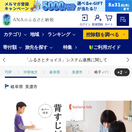
ログイン
新規登録
カート
カテゴリ
地域
ランキング
控除額を調べる
寄付額
旅先を探す
特集
ご利用ガイド
「ふるさとチョイス」システム連携に関して
+2
TOP
中部地方
岐阜県
美濃市
椅子 バランスイージー 
TOP
日用品・雑貨
家具
椅子 バランスイージー カバー付き 
岐阜県
美濃市
TOP
日用品・雑貨
インテリア雑貨
椅子 バランスイージー 