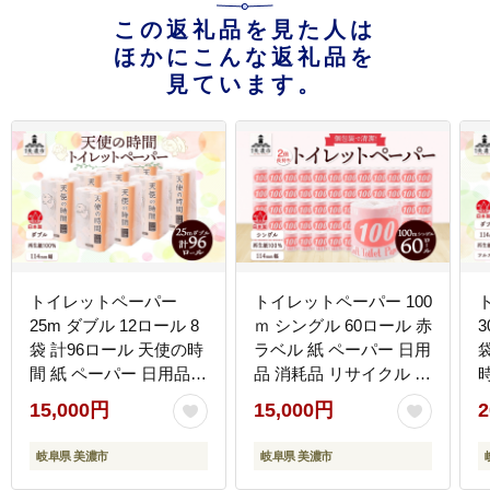
この返礼品を見た人は
ほかにこんな返礼品を
見ています。
トイレットペーパー
トイレットペーパー 100
25m ダブル 12ロール 8
ｍ シングル 60ロール 赤
3
袋 計96ロール 天使の時
ラベル 紙 ペーパー 日用
間 紙 ペーパー 日用品
品 消耗品 リサイクル 再
消耗品 リサイクル 再生
生紙 無香料 厚手 ソフト
15,000円
15,000円
2
紙 無香料 厚手 ソフト
長尺 長巻きトイレ用品
トイレ用品 備蓄 ストッ
備蓄 ストック 非常用 生
岐阜県 美濃市
岐阜県 美濃市
ク 非常用 生活応援 川一
活応援 川一製紙 送料無