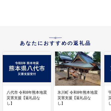
製紙 送料無料 岐阜県
料 岐阜県 美濃市
あなたにおすすめの返礼品
八代市 令和8年熊本地震
氷川町 令和8年熊本地震
災害支援【返礼品な
災害支援【返礼品な
し】
し】
し