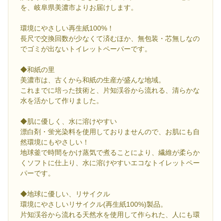
を、岐阜県美濃市よりお届けします。
環境にやさしい再生紙100%！
長尺で交換回数が少なくて済むほか、無包装・芯無しなの
でゴミが出ないトイレットペーパーです。
◆和紙の里
美濃市は、古くから和紙の生産が盛んな地域。
これまでに培った技術と、片知渓谷から流れる、清らかな
水を活かして作りました。
◆肌に優しく、水に溶けやすい
漂白剤・蛍光染料を使用しておりませんので、お肌にも自
然環境にもやさしい！
地球釜で時間をかけ蒸気で煮ることにより、繊維が柔らか
くソフトに仕上り、水に溶けやすいエコなトイレットペー
パーです。
◆地球に優しい、リサイクル
環境にやさしいリサイクル(再生紙100%)製品。
片知渓谷から流れる天然水を使用して作られた、人にも環