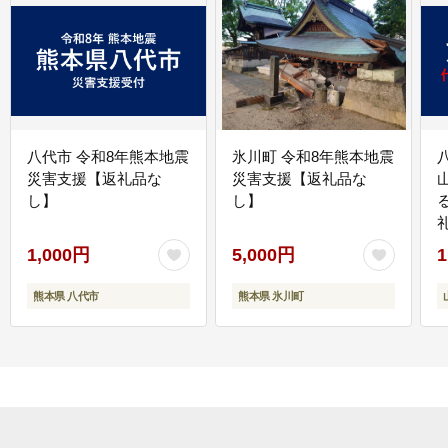
八代市 令和8年熊本地震
氷川町 令和8年熊本地震
災害支援【返礼品な
災害支援【返礼品な
し】
し】
1,000円
5,000円
1
熊本県 八代市
熊本県 氷川町