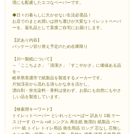
境にも配慮したエコなペーパーです。
◆日々の暮らしに欠かせない生活必需品！
お店でのまとめ買いは持ち運びが大変なトイレットペーパ
ーを、返礼品として直接ご自宅にお届けします。
【訳あり内容】
パッケージ切り替え予定のため在庫限り
【川一製紙について】
～「ここちよさ」「清潔さ」「すこやかさ」に価値ある品
を～
岐阜県美濃市で紙製品を製造するメーカーです。
片知渓谷から流れる清らかな水を活かし、
漂白剤・蛍光染料・香料は使わず、お肌にも自然にもやさ
しい品を製造しています。
【検索用キーワード】
トイレットペーパー といれっとぺーぱー 訳あり 1箱 ケー
ス けーす ロール roll シングル 再生紙 無漂白 紙製品 ペー
パー 紙 トイレ トイレ用品 衛生用品 ロング 芯なし 芯無し