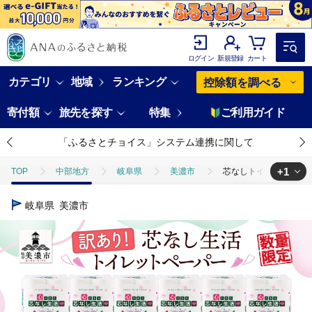
ログイン
新規登録
カート
カテゴリ
地域
ランキング
控除額を調べる
寄付額
旅先を探す
特集
ご利用ガイド
「ふるさとチョイス」システム連携に関して
+1
TOP
中部地方
岐阜県
美濃市
芯なしトイレットペーパー 
TOP
日用品・雑貨
ほかの雑貨・日用品
芯なしトイレットペーパ
岐阜県
美濃市