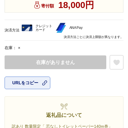
18,000円
寄付額
クレジット
ANA Pay
カード
決済方法
決済方法ごとに決済上限額が異なります。
在庫：
×
在庫がありません
URLをコピー
お気に入
返礼品について
訳あり 数量限定「 芯なしトイレットペーパー140m巻」