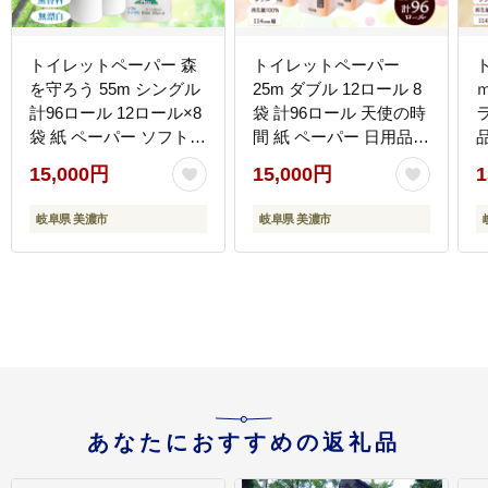
トイレットペーパー 森
トイレットペーパー
を守ろう 55m シングル
25m ダブル 12ロール 8
計96ロール 12ロール×8
袋 計96ロール 天使の時
袋 紙 ペーパー ソフト
間 紙 ペーパー 日用品
日用品 消耗品 リサイク
消耗品 リサイクル 再生
15,000円
15,000円
1
ル 再生紙 無香料 厚手
紙 無香料 厚手 ソフト
トイレ用品 衛生用品 備
トイレ用品 備蓄 ストッ
岐阜県 美濃市
岐阜県 美濃市
蓄 ストック 非常用 防災
ク 非常用 生活応援 川一
生活応援 牧製紙 送料無
製紙 送料無料 岐阜県
料 岐阜県 美濃市
あなたにおすすめの返礼品