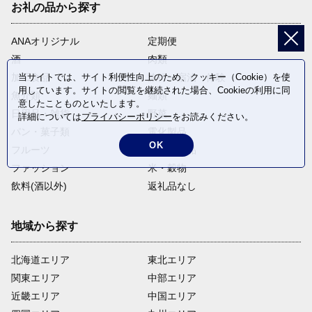
お礼の品から探す
ANAオリジナル
定期便
酒
肉類
当サイトでは、サイト利便性向上のため、クッキー（Cookie）を使
加工食品
旅行・宿泊・体験
用しています。サイトの閲覧を継続された場合、Cookieの利用に同
魚介類
麺類
意したことものといたします。
日用品・雑貨
野菜
詳細については
プライバシーポリシー
をお読みください。
パン・菓子類
電化製品
OK
フルーツ
卵・乳製品
ファッション
米・穀物
飲料(酒以外)
返礼品なし
地域から探す
北海道エリア
東北エリア
関東エリア
中部エリア
近畿エリア
中国エリア