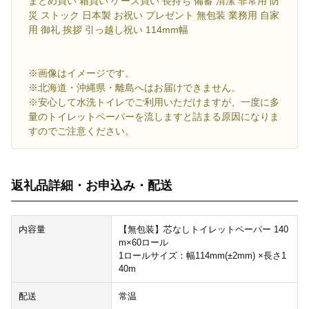
まとめ買い 箱買い ケース買い 長持ち 備蓄 清潔 非常用 防
災 ストック 日本製 お祝い プレゼント 無包装 業務用 自家
用 御礼 挨拶 引っ越し祝い 114mm幅
※画像はイメージです。
※北海道・沖縄県・離島へはお届けできません。
※安心して水洗トイレでご利用いただけますが、一度に多
量のトイレットペーパーを流しますと詰まる原因になりま
すのでご注意ください。
返礼品詳細・お申込み・配送
内容量
【無包装】芯なしトイレットペーパー 140
m×60ロール
1ロールサイズ：幅114mm(±2mm) ×長さ1
40m
配送
常温